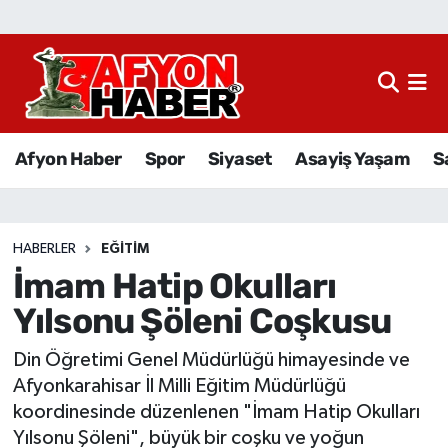
Afyon Haber
Siyaset
Afyon Haber
Spor
Siyaset
Asayiş Yaşam
S
Spor
Asayiş Yaşam
HABERLER
EĞITIM
İmam Hatip Okulları
Sağlık
Yılsonu Şöleni Coşkusu
Eğitim
Din Öğretimi Genel Müdürlüğü himayesinde ve
Sivil Toplum
Afyonkarahisar İl Milli Eğitim Müdürlüğü
koordinesinde düzenlenen "İmam Hatip Okulları
Ekonomi
Yılsonu Şöleni", büyük bir coşku ve yoğun