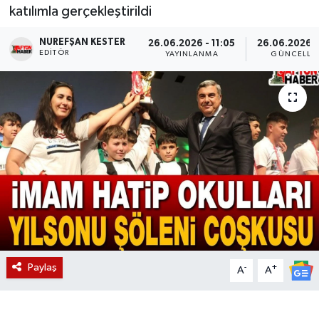
katılımla gerçekleştirildi
Magazin
NUREFŞAN KESTER
26.06.2026 - 11:05
26.06.2026 - 
EDITÖR
YAYINLANMA
GÜNCELLE
Etkinlikler
Paylaş
-
+
A
A