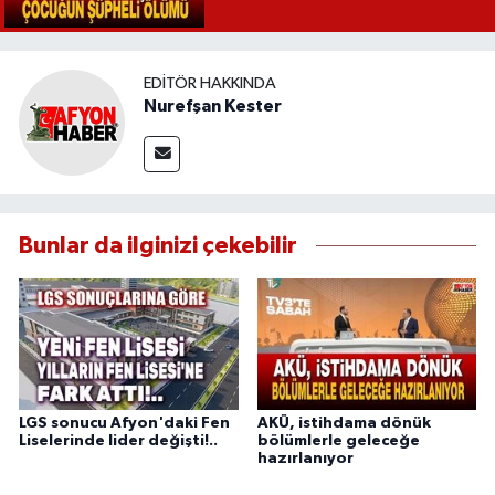
EDITÖR HAKKINDA
Nurefşan Kester
Bunlar da ilginizi çekebilir
LGS sonucu Afyon'daki Fen
AKÜ, istihdama dönük
Liselerinde lider değişti!..
bölümlerle geleceğe
hazırlanıyor