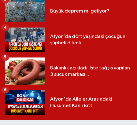
Büyük deprem mi geliyor?
4
Afyon’da dört yaşındaki çocuğun
şüpheli ölümü
5
Bakanlık açıkladı: İşte tağşiş yapılan
3 sucuk markası!..
6
Afyon'da Aileler Arasındaki
Husumet Kanlı Bitti