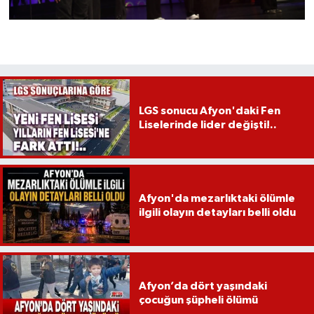
LGS sonucu Afyon'daki Fen
Liselerinde lider değişti!..
Afyon'da mezarlıktaki ölümle
ilgili olayın detayları belli oldu
Afyon’da dört yaşındaki
çocuğun şüpheli ölümü