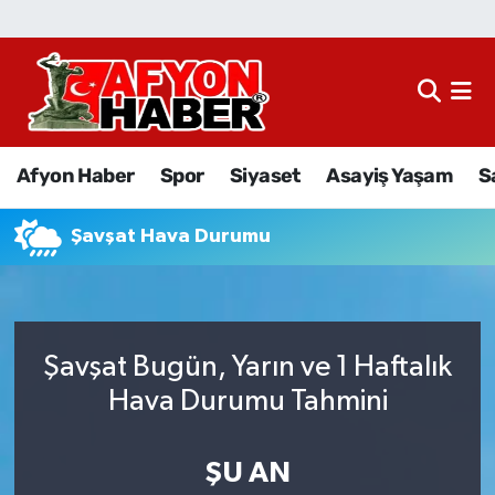
Afyon Haber
Siyaset
Afyon Haber
Spor
Siyaset
Asayiş Yaşam
S
Spor
Şavşat Hava Durumu
Asayiş Yaşam
Sağlık
Şavşat Bugün, Yarın ve 1 Haftalık
Eğitim
Hava Durumu Tahmini
Sivil Toplum
ŞU AN
Ekonomi