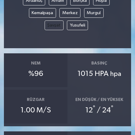
Ardanuç
Arhavi
Borçka
Hopa
Kemalpaşa
Merkez
Murgul
Şavşat
Yusufeli
NEM
BASINÇ
%96
1015 HPA
hpa
RÜZGAR
EN DÜŞÜK / EN YÜKSEK
°
°
1.00 M/S
12
/ 24