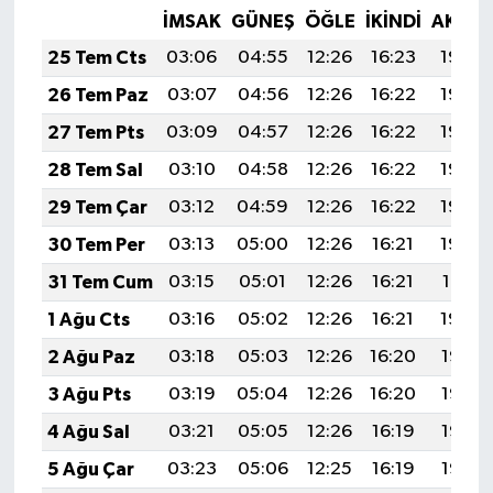
İMSAK
GÜNEŞ
ÖĞLE
İKINDI
AKŞA
25 Tem Cts
03:06
04:55
12:26
16:23
19:46
26 Tem Paz
03:07
04:56
12:26
16:22
19:46
27 Tem Pts
03:09
04:57
12:26
16:22
19:45
28 Tem Sal
03:10
04:58
12:26
16:22
19:44
29 Tem Çar
03:12
04:59
12:26
16:22
19:43
30 Tem Per
03:13
05:00
12:26
16:21
19:42
31 Tem Cum
03:15
05:01
12:26
16:21
19:41
1 Ağu Cts
03:16
05:02
12:26
16:21
19:39
2 Ağu Paz
03:18
05:03
12:26
16:20
19:38
3 Ağu Pts
03:19
05:04
12:26
16:20
19:37
4 Ağu Sal
03:21
05:05
12:26
16:19
19:36
5 Ağu Çar
03:23
05:06
12:25
16:19
19:35