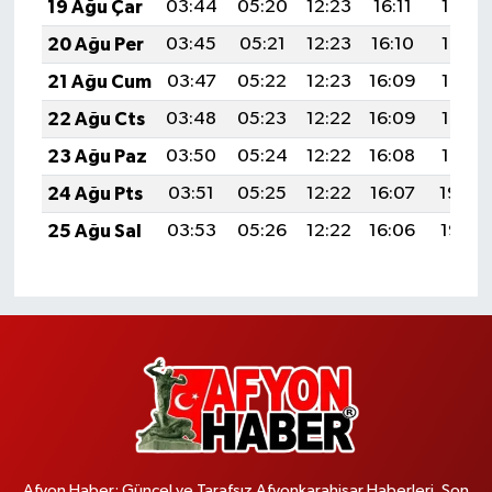
19 Ağu Çar
03:44
05:20
12:23
16:11
19:16
20 Ağu Per
03:45
05:21
12:23
16:10
19:15
21 Ağu Cum
03:47
05:22
12:23
16:09
19:13
22 Ağu Cts
03:48
05:23
12:22
16:09
19:12
23 Ağu Paz
03:50
05:24
12:22
16:08
19:10
24 Ağu Pts
03:51
05:25
12:22
16:07
19:09
25 Ağu Sal
03:53
05:26
12:22
16:06
19:07
Afyon Haber; Güncel ve Tarafsız Afyonkarahisar Haberleri, Son