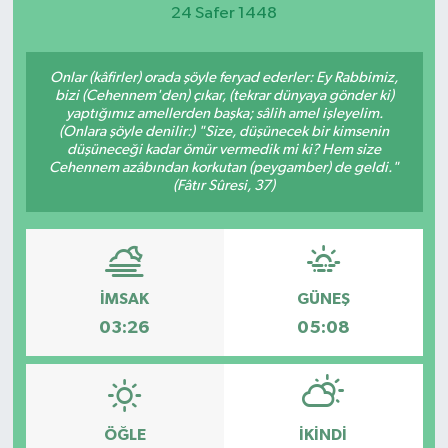
24 Safer 1448
Magazin
Onlar (kâfirler) orada şöyle feryad ederler: Ey Rabbimiz,
Etkinlikler
bizi (Cehennem'den) çıkar, (tekrar dünyaya gönder ki)
yaptığımız amellerden başka; sâlih amel işleyelim.
(Onlara şöyle denilir:) "Size, düşünecek bir kimsenin
düşüneceği kadar ömür vermedik mi ki? Hem size
Cehennem azâbından korkutan (peygamber) de geldi."
(Fâtır Sûresi, 37)
İMSAK
GÜNEŞ
03:26
05:08
ÖĞLE
İKINDI