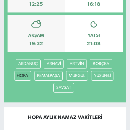
12:25
16:18
AKŞAM
YATSI
19:32
21:08
ARDANUÇ
ARHAVİ
ARTVİN
BORÇKA
HOPA
KEMALPAŞA
MURGUL
YUSUFELİ
ŞAVŞAT
HOPA AYLIK NAMAZ VAKITLERI