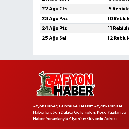
22 Ağu Cts
9 Rebiul
23 Ağu Paz
10 Rebiu
24 Ağu Pts
11 Rebiu
25 Ağu Sal
12 Rebiu
Afyon Haber; Güncel ve Tarafsız Afyonkarahisar
Haberleri, Son Dakika Gelişmeleri, Köşe Yazıları ve
Haber Yorumlarıyla Afyon'un Güvenilir Adresi.