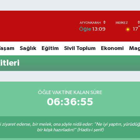
17
Öğle
13:09
Yaşam
Sağlık
Eğitim
Sivil Toplum
Ekonomi
Mag
tleri
ÖĞLE VAKTINE KALAN SÜRE
06:36:55
ni ziyaret ederse, bir melek, ona şöyle nidâ eder: "Ne iyi yaptın, yürüdü
bir köşk hazırladın!" (Hadis-i şerif)