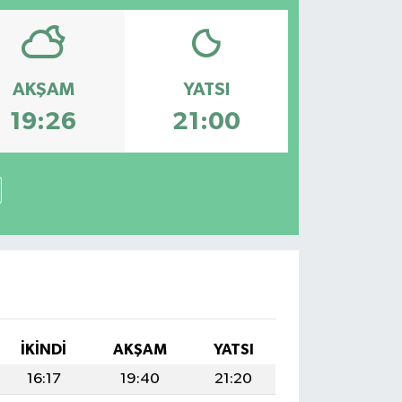
AKŞAM
YATSI
19:26
21:00
İKINDI
AKŞAM
YATSI
16:17
19:40
21:20