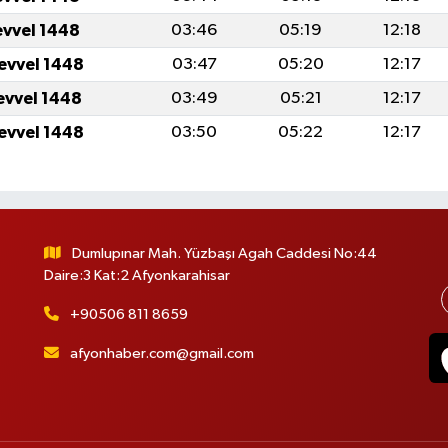
evvel 1448
03:46
05:19
12:18
levvel 1448
03:47
05:20
12:17
levvel 1448
03:49
05:21
12:17
levvel 1448
03:50
05:22
12:17
Dumlupınar Mah. Yüzbaşı Agah Caddesi No:44
Daire:3 Kat:2 Afyonkarahisar
+90506 811 8659
afyonhaber.com@gmail.com