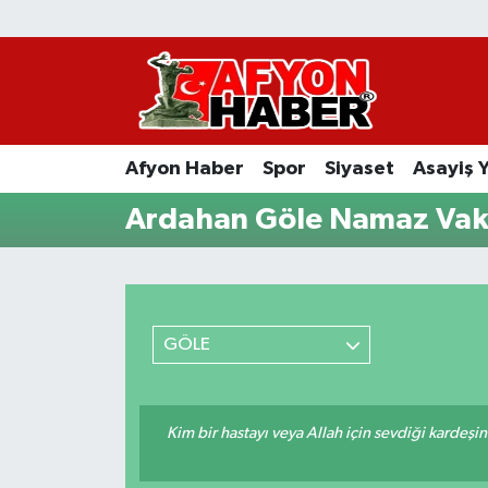
Afyon Haber
Siyaset
Afyon Haber
Spor
Siyaset
Asayiş 
Spor
Ardahan Göle Namaz Vaki
Asayiş Yaşam
Sağlık
GÖLE
Eğitim
Sivil Toplum
Kim bir hastayı veya Allah için sevdiği kardeşi
Ekonomi