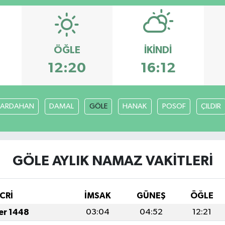
ÖĞLE
İKINDI
12:20
16:12
ARDAHAN
DAMAL
GÖLE
HANAK
POSOF
ÇILDIR
GÖLE AYLIK NAMAZ VAKITLERI
CRİ
İMSAK
GÜNEŞ
ÖĞLE
fer 1448
03:04
04:52
12:21