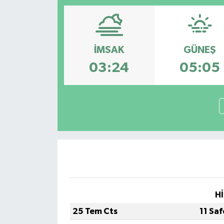
Magazin
Etkinlikler
İMSAK
GÜNEŞ
03:24
05:05
Hİ
25 Tem Cts
11 Sa