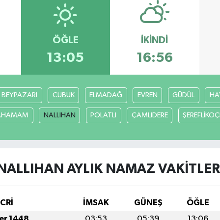
ÖĞLE
İKINDI
13:05
16:56
BEYPAZARI
CUBUK
ELMADAĞ
EVREN
GÜDÜL
HA
CAHAMAM
NALLIHAN
POLATLI
ÇAMLIDERE
ŞEREFLİKO
NALLIHAN AYLIK NAMAZ VAKITLER
İCRİ
İMSAK
GÜNEŞ
ÖĞLE
fer 1448
03:53
05:39
13:06