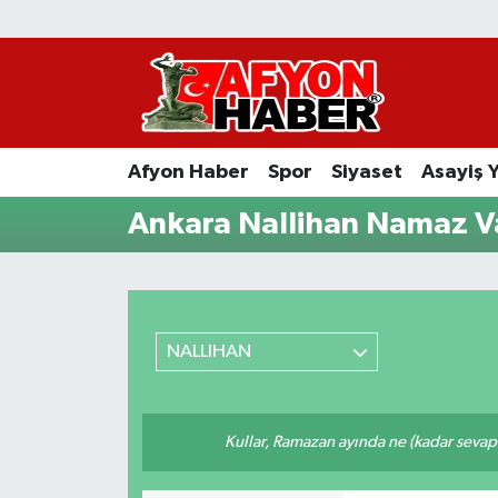
Afyon Haber
Siyaset
Afyon Haber
Spor
Siyaset
Asayiş 
Spor
Ankara Nallihan Namaz Va
Asayiş Yaşam
Sağlık
NALLIHAN
Eğitim
Sivil Toplum
Kullar, Ramazan ayında ne (kadar sevap
Ekonomi