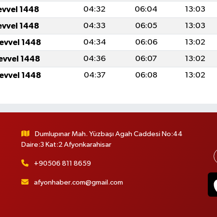
evvel 1448
04:32
06:04
13:03
evvel 1448
04:33
06:05
13:03
levvel 1448
04:34
06:06
13:02
levvel 1448
04:36
06:07
13:02
levvel 1448
04:37
06:08
13:02
Dumlupınar Mah. Yüzbaşı Agah Caddesi No:44
Daire:3 Kat:2 Afyonkarahisar
+90506 811 8659
afyonhaber.com@gmail.com