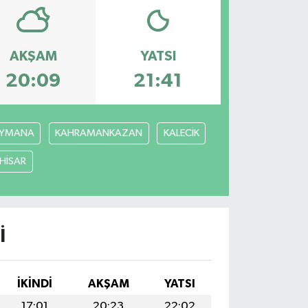
AKŞAM
YATSI
20:09
21:41
YMANA
KAHRAMANKAZAN
KALECİK
ÇHİSAR
I
İKINDI
AKŞAM
YATSI
17:01
20:23
22:02