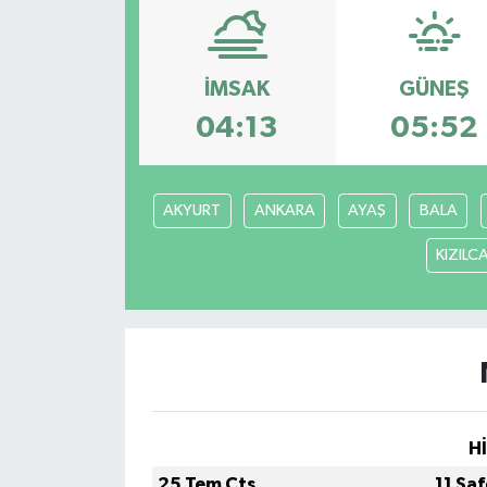
Magazin
İMSAK
GÜNEŞ
Etkinlikler
04:13
05:52
AKYURT
ANKARA
AYAŞ
BALA
KIZIL
H
25 Tem Cts
11 Sa