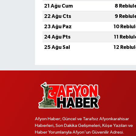
21 Ağu Cum
8 Rebiul
22 Ağu Cts
9 Rebiul
23 Ağu Paz
10 Rebiu
24 Ağu Pts
11 Rebiu
25 Ağu Sal
12 Rebiu
Afyon Haber; Güncel ve Tarafsız Afyonkarahisar
Haberleri, Son Dakika Gelişmeleri, Köşe Yazıları ve
Haber Yorumlarıyla Afyon'un Güvenilir Adresi.