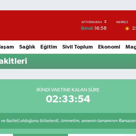
2
İkindi
16:58
Yaşam
Sağlık
Eğitim
Sivil Toplum
Ekonomi
Mag
kitleri
İKINDI VAKTINE KALAN SÜRE
02:33:54
 ve fazilet) olduğunu bilselerdi, ümmetim, senenin tamamının Ramazan o