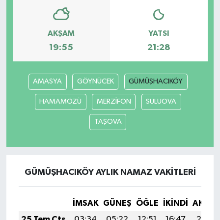
AKŞAM
YATSI
19:55
21:28
AMASYA
GÖYNÜCEK
GÜMÜŞHACIKÖY
HAMAMÖZÜ
MERZİFON
SULUOVA
TAŞOVA
GÜMÜŞHACIKÖY AYLIK NAMAZ VAKITLERI
İMSAK
GÜNEŞ
ÖĞLE
İKINDI
AKŞA
25 Tem Cts
03:34
05:22
12:51
16:47
20:10