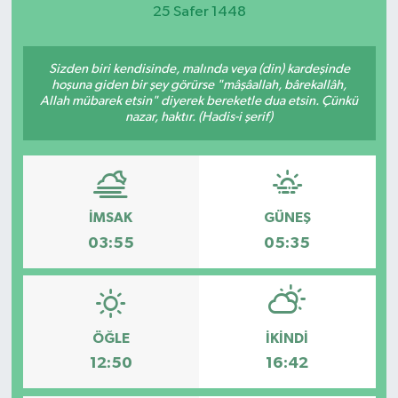
25 Safer 1448
Magazin
Sizden biri kendisinde, malında veya (din) kardeşinde
Etkinlikler
hoşuna giden bir şey görürse "mâşâallah, bârekallâh,
Allah mübarek etsin" diyerek bereketle dua etsin. Çünkü
nazar, haktır. (Hadis-i şerif)
İMSAK
GÜNEŞ
03:55
05:35
ÖĞLE
İKINDI
12:50
16:42