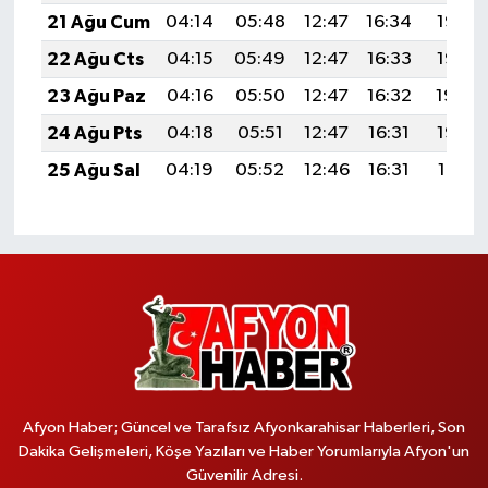
21 Ağu Cum
04:14
05:48
12:47
16:34
19:37
22 Ağu Cts
04:15
05:49
12:47
16:33
19:36
23 Ağu Paz
04:16
05:50
12:47
16:32
19:34
24 Ağu Pts
04:18
05:51
12:47
16:31
19:33
25 Ağu Sal
04:19
05:52
12:46
16:31
19:31
Afyon Haber; Güncel ve Tarafsız Afyonkarahisar Haberleri, Son
Dakika Gelişmeleri, Köşe Yazıları ve Haber Yorumlarıyla Afyon'un
Güvenilir Adresi.