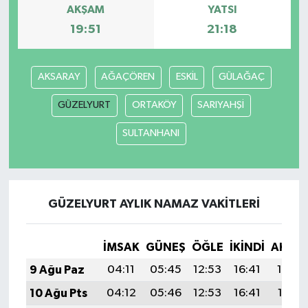
AKŞAM
YATSI
19:51
21:18
AKSARAY
AĞAÇÖREN
ESKİL
GÜLAĞAÇ
GÜZELYURT
ORTAKÖY
SARIYAHŞİ
SULTANHANI
GÜZELYURT AYLIK NAMAZ VAKITLERI
İMSAK
GÜNEŞ
ÖĞLE
İKINDI
AKŞA
9 Ağu Paz
04:11
05:45
12:53
16:41
19:52
10 Ağu Pts
04:12
05:46
12:53
16:41
19:51