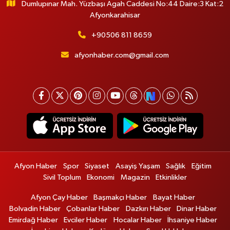
Dumlupınar Mah. Yüzbaşı Agah Caddesi No:44 Daire:3 Kat:2
Afyonkarahisar
+90506 811 8659
afyonhaber.com@gmail.com
Afyon Haber
Spor
Siyaset
Asayiş Yaşam
Sağlık
Eğitim
Sivil Toplum
Ekonomi
Magazin
Etkinlikler
Afyon Çay Haber
Başmakçı Haber
Bayat Haber
Bolvadin Haber
Çobanlar Haber
Dazkırı Haber
Dinar Haber
Emirdağ Haber
Evciler Haber
Hocalar Haber
İhsaniye Haber