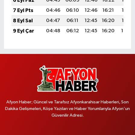
6 Eyl Paz
04:45
06:09
12:46
16:22
19:13
7 Eyl Pts
04:46
06:10
12:46
16:21
19:12
8 Eyl Sal
04:47
06:11
12:45
16:20
19:10
9 Eyl Çar
04:48
06:12
12:45
16:20
19:08
Afyon Haber; Güncel ve Tarafsız Afyonkarahisar Haberleri, Son
Dakika Gelişmeleri, Köşe Yazıları ve Haber Yorumlarıyla Afyon'un
Güvenilir Adresi.