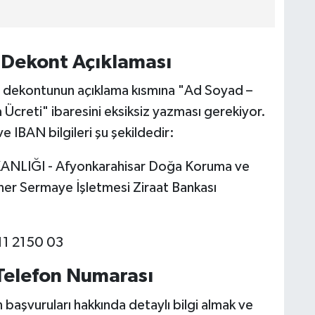
e Dekont Açıklaması
 dekontunun açıklama kısmına "Ad Soyad –
creti" ibaresini eksiksiz yazması gerekiyor.
 IBAN bilgileri şu şekildedir:
LIĞI - Afyonkarahisar Doğa Koruma ve
öner Sermaye İşletmesi Ziraat Bankası
1 2150 03
 Telefon Numarası
n başvuruları hakkında detaylı bilgi almak ve