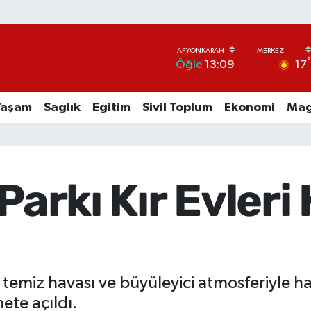
17
Öğle
13:09
Yaşam
Sağlık
Eğitim
Sivil Toplum
Ekonomi
Mag
 Parkı Kır Evler
 temiz havası ve büyüleyici atmosferiyle h
ete açıldı.