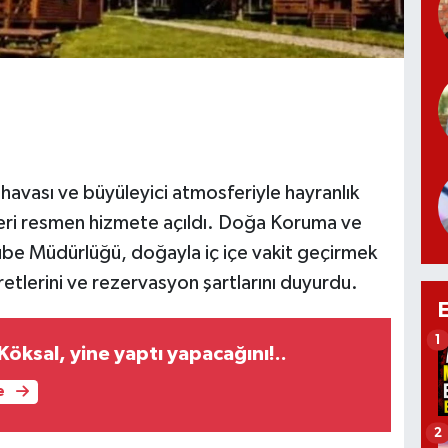
havası ve büyüleyici atmosferiyle hayranlık
vleri resmen hizmete açıldı. Doğa Koruma ve
ube Müdürlüğü, doğayla iç içe vakit geçirmek
etlerini ve rezervasyon şartlarını duyurdu.
1
öksal, yine yaptı yapacağını!..
e
2