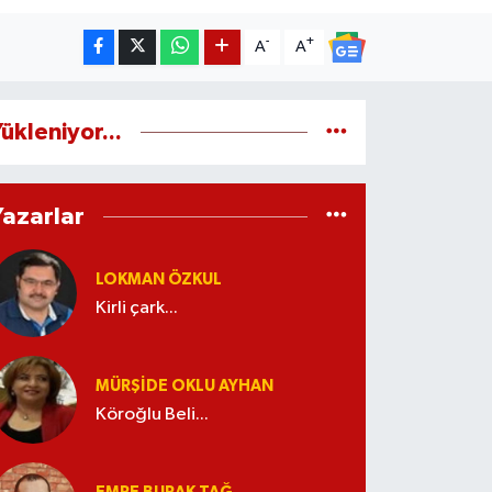
-
+
A
A
ükleniyor...
Yazarlar
LOKMAN ÖZKUL
Kirli çark...
MÜRŞIDE OKLU AYHAN
Köroğlu Beli...