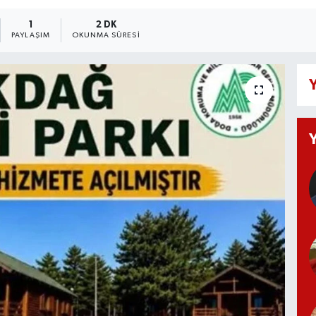
1
2 DK
PAYLAŞIM
OKUNMA SÜRESI
Y