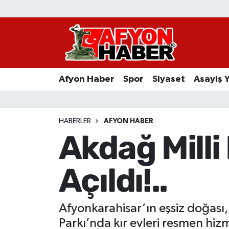
Afyon Haber
Siyaset
Afyon Haber
Spor
Siyaset
Asayiş 
Spor
Asayiş Yaşam
HABERLER
AFYON HABER
Akdağ Milli
Sağlık
Açıldı!..
Eğitim
Sivil Toplum
Afyonkarahisar’ın eşsiz doğası,
Ekonomi
Parkı’nda kır evleri resmen hizm