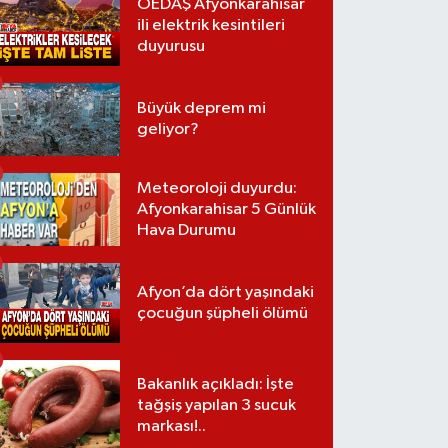
OEDAŞ Afyonkarahisar
ili elektrik kesintileri
duyurusu
Büyük deprem mi
geliyor?
Meteoroloji duyurdu:
Afyonkarahisar 5 Günlük
Hava Durumu
Afyon’da dört yaşındaki
çocuğun şüpheli ölümü
Bakanlık açıkladı: İşte
tağşiş yapılan 3 sucuk
markası!..