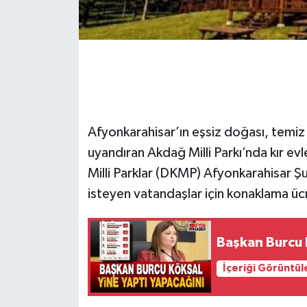
Afyonkarahisar’ın eşsiz doğası, temiz 
uyandıran Akdağ Milli Parkı’nda kır e
Milli Parklar (DKMP) Afyonkarahisar Ş
isteyen vatandaşlar için konaklama ücr
Başkan Burcu K
İçeriği Görüntül