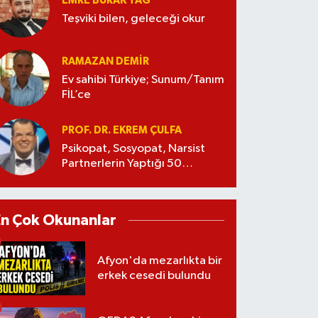
EMRE BURAK TAĞ
Teşviki bilen, geleceği okur
RAMAZAN DEMİR
Ev sahibi Türkiye; Sunum/Tanım
FİL’ce
PROF. DR. EKREM ÇULFA
Psikopat, Sosyopat, Narsist
Partnerlerin Yaptığı 50
Manipülasyon
En Çok Okunanlar
Afyon'da mezarlıkta bir
erkek cesedi bulundu