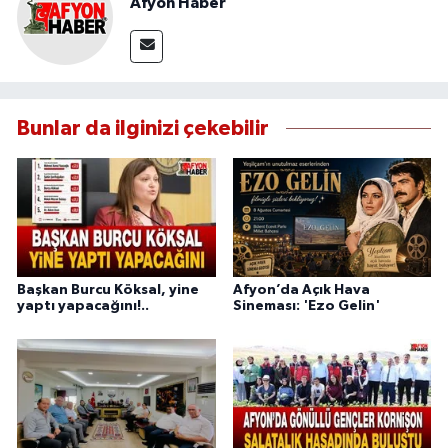
Afyon Haber
Bunlar da ilginizi çekebilir
Başkan Burcu Köksal, yine
Afyon’da Açık Hava
yaptı yapacağını!..
Sineması: 'Ezo Gelin'