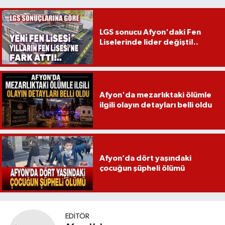
LGS sonucu Afyon'daki Fen
Liselerinde lider değişti!..
Afyon'da mezarlıktaki ölümle
ilgili olayın detayları belli oldu
Afyon’da dört yaşındaki
çocuğun şüpheli ölümü
EDITÖR