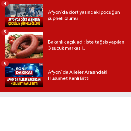
4
Afyon’da dört yaşındaki çocuğun
şüpheli ölümü
5
Bakanlık açıkladı: İşte tağşiş yapılan
3 sucuk markası!..
6
Afyon'da Aileler Arasındaki
Husumet Kanlı Bitti