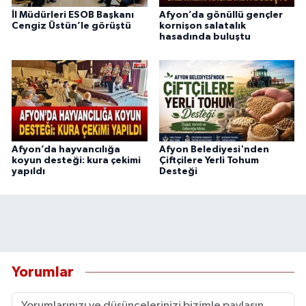
İl Müdürleri ESOB Başkanı
Afyon’da gönüllü gençler
Cengiz Üstün’le görüştü
kornişon salatalık
hasadında buluştu
Afyon’da hayvancılığa
Afyon Belediyesi'nden
koyun desteği: kura çekimi
Çiftçilere Yerli Tohum
yapıldı
Desteği
Yorumlar