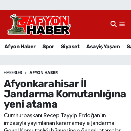
Afyon Haber
Siyaset
Afyon Haber
Spor
Siyaset
Asayiş Yaşam
S
Spor
Asayiş Yaşam
HABERLER
AFYON HABER
Afyonkarahisar İl
Sağlık
Jandarma Komutanlığına
Eğitim
yeni atama
Sivil Toplum
Cumhurbaşkanı Recep Tayyip Erdoğan’ın
imzasıyla yayımlanan kararnameyle Jandarma
Ekonomi
Genel Komutanlığı bünyesinde önemli atamalar