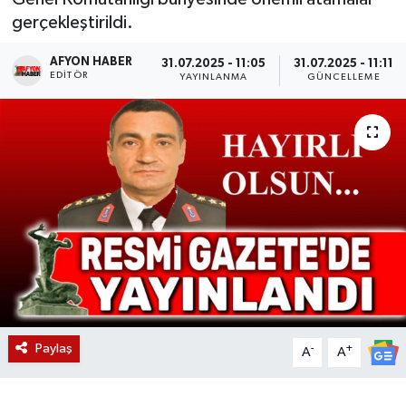
gerçekleştirildi.
Magazin
AFYON HABER
31.07.2025 - 11:05
31.07.2025 - 11:11
EDITÖR
Etkinlikler
YAYINLANMA
GÜNCELLEME
Paylaş
-
+
A
A