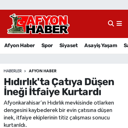
Afyon Haber
Siyaset
Afyon Haber
Spor
Siyaset
Asayiş Yaşam
S
Spor
Asayiş Yaşam
HABERLER
AFYON HABER
Hıdırlık'ta Çatıya Düşen
Sağlık
İneği İtfaiye Kurtardı
Eğitim
Afyonkarahisar’ın Hıdırlık mevkisinde otlarken
Sivil Toplum
dengesini kaybederek bir evin çatısına düşen
inek, itfaiye ekiplerinin titiz çalışması sonucu
Ekonomi
kurtarıldı.