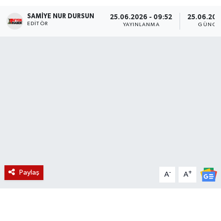
SAMIYE NUR DURSUN
Magazin
25.06.2026 - 09:52
25.06.202
EDITÖR
YAYINLANMA
GÜNCE
Etkinlikler
Paylaş
-
+
A
A