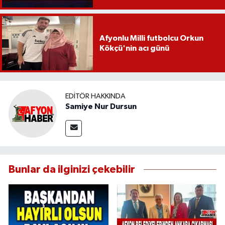
Afyonlu Milli futbolcu Orkun
Kökçü'nin acı günü
EDITÖR HAKKINDA
Samiye Nur Dursun
Bunlar da ilginizi çekebilir