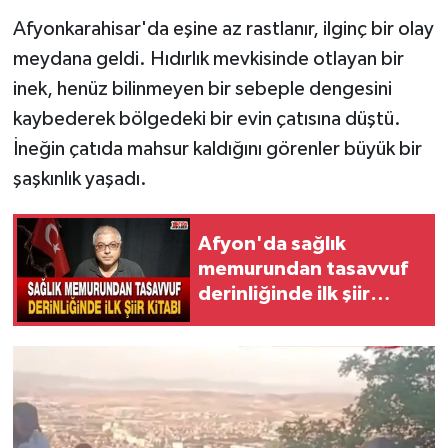
Afyonkarahisar'da eşine az rastlanır, ilginç bir olay
meydana geldi. Hıdırlık mevkisinde otlayan bir
inek, henüz bilinmeyen bir sebeple dengesini
kaybederek bölgedeki bir evin çatısına düştü.
İneğin çatıda mahsur kaldığını görenler büyük bir
şaşkınlık yaşadı.
Afyon'da sağlık
memurundan tasavvuf
derinliğinde ilk şiir
kitabı