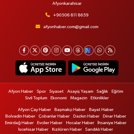
Afyonkarahisar
+90506 811 8659
afyonhaber.com@gmail.com
Afyon Haber
Spor
Siyaset
Asayiş Yaşam
Sağlık
Eğitim
Sivil Toplum
Ekonomi
Magazin
Etkinlikler
Afyon Çay Haber
Başmakçı Haber
Bayat Haber
Bolvadin Haber
Çobanlar Haber
Dazkırı Haber
Dinar Haber
Emirdağ Haber
Evciler Haber
Hocalar Haber
İhsaniye Haber
İscehisar Haber
Kızılören Haber
Sandıklı Haber