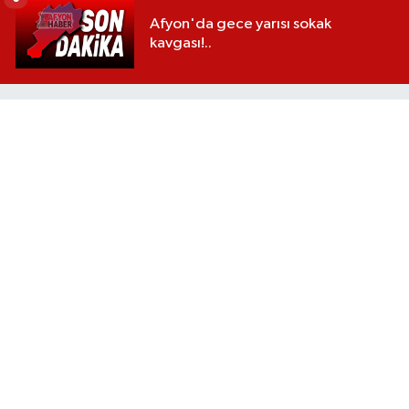
Afyon'da gece yarısı sokak
kavgası!..