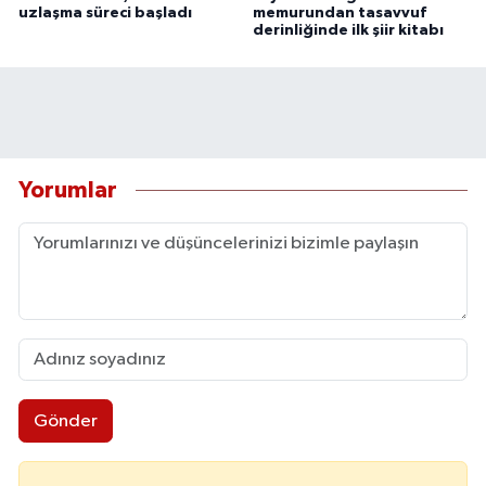
uzlaşma süreci başladı
memurundan tasavvuf
derinliğinde ilk şiir kitabı
Yorumlar
Gönder