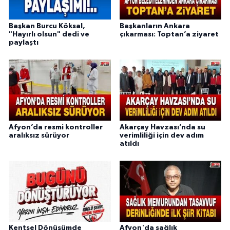
Başkan Burcu Köksal,
Başkanların Ankara
"Hayırlı olsun" dedi ve
çıkarması: Toptan’a ziyaret
paylaştı
Afyon’da resmi kontroller
Akarçay Havzası’nda su
aralıksız sürüyor
verimliliği için dev adım
atıldı
Kentsel Dönüşümde
Afyon'da sağlık