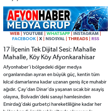
WEB |
YOUTUBE
|
WHATSAPP
|
INSTAGRAM
|
FACEBOOK
|
X
|
NSOSYAL
| THREADS |
RSS
17 İlçenin Tek Dijital Sesi: Mahalle
Mahalle, Köy Köy Afyonkarahisar
Afyonhaber’i bölgedeki diğer medya
organlarından ayıran en büyük güç, kentin tüm
kılcal damarlarına kadar uzanan geniş ilçe muhabir
ağıdır. Çay’dan Dinar’da yaşanan sıcak bir asayiş
olayına, Bolvadin’deki sanayi hamlesinden
Emirdağ’daki gurbetçi hareketliliğine kadar her