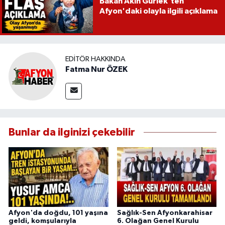
Bakan Akın Gürlek'ten
Afyon'daki olayla ilgili açıklama
EDITÖR HAKKINDA
Fatma Nur ÖZEK
Bunlar da ilginizi çekebilir
Afyon'da doğdu, 101 yaşına
Sağlık-Sen Afyonkarahisar
geldi, komşularıyla
6. Olağan Genel Kurulu