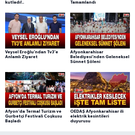
kutladı!..
Tamamlandı
Veysel Eroğlu’ndan Tv3’e
Afyonkarahisar
Anlamlı Ziyaret
Belediyesi’nden Geleneksel
Sünnet Şöleni
Afyon’da Termal Turizm ve
OEDAŞ Afyonkarahisar ili
Gurbetçi Festivali Coşkusu
elektrik kesintileri
Başladı
duyurusu