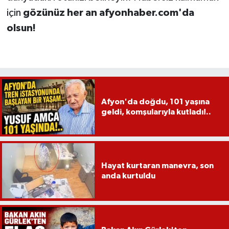
için
gözünüz her an afyonhaber.com'da
olsun!
Afyon'da doğdu, 101 yaşına
geldi, komşularıyla kutladı!..
Hayat kurtaran manevra, son
anda kurtuldu