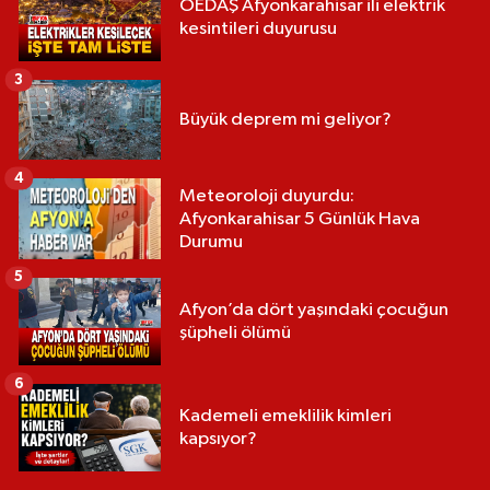
OEDAŞ Afyonkarahisar ili elektrik
kesintileri duyurusu
3
Büyük deprem mi geliyor?
4
Meteoroloji duyurdu:
Afyonkarahisar 5 Günlük Hava
Durumu
5
Afyon’da dört yaşındaki çocuğun
şüpheli ölümü
6
Kademeli emeklilik kimleri
kapsıyor?