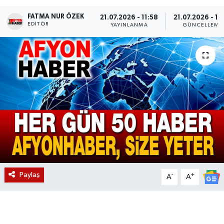
FATMA NUR ÖZEK
Magazin
21.07.2026 - 11:58
21.07.2026 - 11
EDITÖR
YAYINLANMA
GÜNCELLEME
Etkinlikler
Paylaş
-
+
A
A