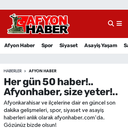
Afyon Haber
Siyaset
Afyon Haber
Spor
Siyaset
Asayiş Yaşam
S
Spor
Asayiş Yaşam
HABERLER
AFYON HABER
Her gün 50 haber!..
Sağlık
Afyonhaber, size yeter!..
Eğitim
Afyonkarahisar ve ilçelerine dair en güncel son
Sivil Toplum
dakika gelişmeleri, spor, siyaset ve asayiş
haberleri anlık olarak afyonhaber.com'da.
Ekonomi
Gözünüz bizde olsun!