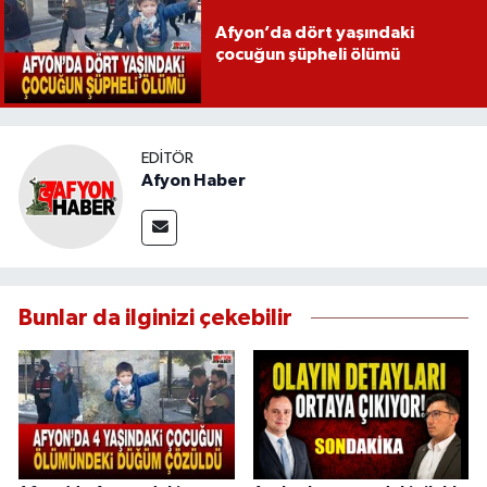
Afyon’da dört yaşındaki
çocuğun şüpheli ölümü
EDITÖR
Afyon Haber
Bunlar da ilginizi çekebilir