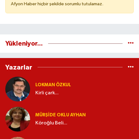
Afyon Haber hiçbir şekilde sorumlu tutulamaz.
Yükleniyor...
Yazarlar
LOKMAN ÖZKUL
Kirli çark...
MÜRŞIDE OKLU AYHAN
Köroğlu Beli...