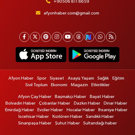
+90506 811 8659
afyonhaber.com@gmail.com
Afyon Haber
Spor
Siyaset
Asayiş Yaşam
Sağlık
Eğitim
Sivil Toplum
Ekonomi
Magazin
Etkinlikler
Afyon Çay Haber
Başmakçı Haber
Bayat Haber
Bolvadin Haber
Çobanlar Haber
Dazkırı Haber
Dinar Haber
Emirdağ Haber
Evciler Haber
Hocalar Haber
İhsaniye Haber
İscehisar Haber
Kızılören Haber
Sandıklı Haber
Sinanpaşa Haber
Şuhut Haber
Sultandağı haber