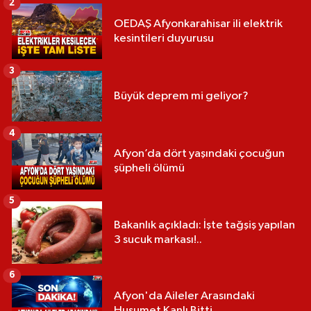
2
OEDAŞ Afyonkarahisar ili elektrik
kesintileri duyurusu
3
Büyük deprem mi geliyor?
4
Afyon’da dört yaşındaki çocuğun
şüpheli ölümü
5
Bakanlık açıkladı: İşte tağşiş yapılan
3 sucuk markası!..
6
Afyon'da Aileler Arasındaki
Husumet Kanlı Bitti