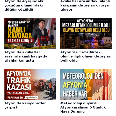
Afyon’da 4 yaşındaki
Avukatlar arasındaki silahlı
çocuğun ölümündeki
kavganın detayları ortaya
düğüm çözüldü
çıkıyor
Afyon’da avukatlar
Afyon'da mezarlıktaki
arasında kanlı kavgada
ölümle ilgili olayın detayları
silahlar konuştu
belli oldu
Afyon’da kamyonetler
Meteoroloji duyurdu:
çarpıştı
Afyonkarahisar 5 Günlük
Hava Durumu