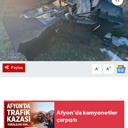
Magazin
Etkinlikler
Paylaş
-
+
A
A
Afyon’da kamyonetler
çarpıştı