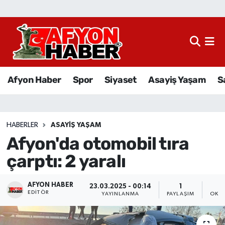
Afyon Haber
Siyaset
Afyon Haber
Spor
Siyaset
Asayiş Yaşam
S
Spor
Asayiş Yaşam
HABERLER
ASAYIŞ YAŞAM
Afyon'da otomobil tıra
Sağlık
çarptı: 2 yaralı
Eğitim
AFYON HABER
23.03.2025 - 00:14
1
Sivil Toplum
EDITÖR
YAYINLANMA
PAYLAŞIM
OKUN
Ekonomi