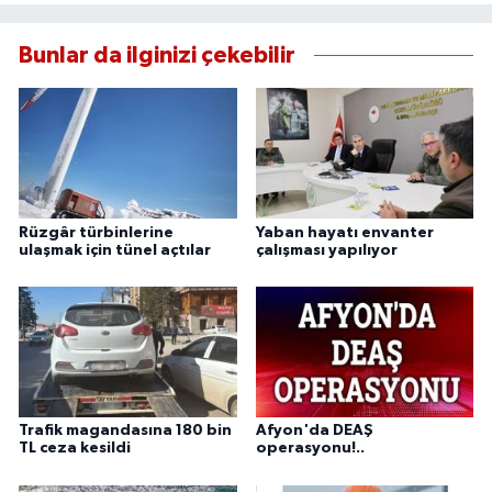
Bunlar da ilginizi çekebilir
Rüzgâr türbinlerine
Yaban hayatı envanter
ulaşmak için tünel açtılar
çalışması yapılıyor
Trafik magandasına 180 bin
Afyon'da DEAŞ
TL ceza kesildi
operasyonu!..