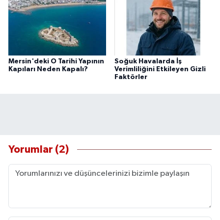
Mersin'deki O Tarihi Yapının
Soğuk Havalarda İş
Kapıları Neden Kapalı?
Verimliliğini Etkileyen Gizli
Faktörler
Yorumlar (2)