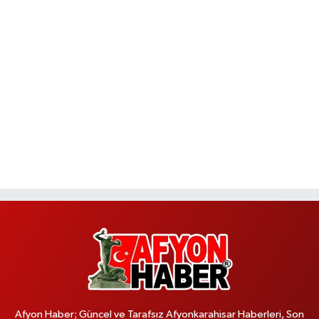
Afyon Haber; Güncel ve Tarafsız Afyonkarahisar Haberleri, Son