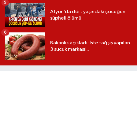
5
Afyon’da dört yaşındaki çocuğun
şüpheli ölümü
6
Bakanlık açıkladı: İşte tağşiş yapılan
3 sucuk markası!..