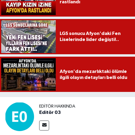
rastlandı
LGS sonucu Afyon'daki Fen
Liselerinde lider değişti!..
Afyon'da mezarlıktaki ölümle
ilgili olayın detayları belli oldu
EDITÖR HAKKINDA
Editör 03