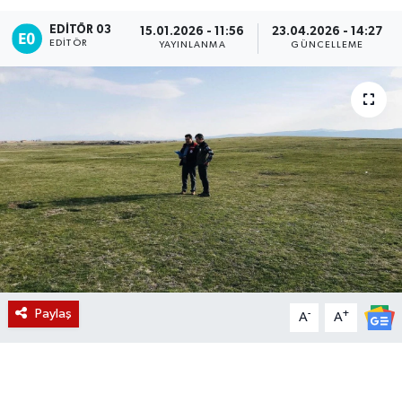
EDITÖR 03
Magazin
15.01.2026 - 11:56
23.04.2026 - 14:27
EDITÖR
YAYINLANMA
GÜNCELLEME
Etkinlikler
Paylaş
-
+
A
A