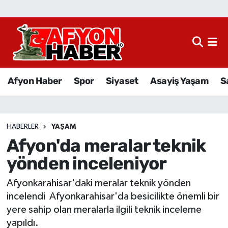
Afyon Haber
Siyaset
Afyon Haber
Spor
Siyaset
Asayiş Yaşam
S
Spor
Asayiş Yaşam
HABERLER
YAŞAM
Afyon'da meralar teknik
Sağlık
yönden inceleniyor
Eğitim
Afyonkarahisar'daki meralar teknik yönden
Sivil Toplum
incelendi Afyonkarahisar'da besicilikte önemli bir
yere sahip olan meralarla ilgili teknik inceleme
Ekonomi
yapıldı.