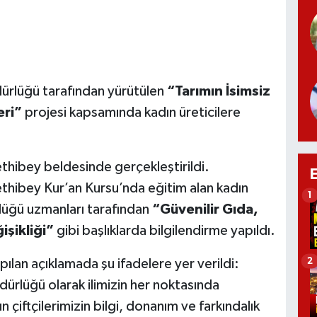
ürlüğü tarafından yürütülen
“Tarımın İsimsiz
eri”
projesi kapsamında kadın üreticilere
hibey beldesinde gerçekleştirildi.
ethibey Kur’an Kursu’nda eğitim alan kadın
1
lüğü uzmanları tarafından
“Güvenilir Gıda,
işikliği”
gibi başlıklarda bilgilendirme yapıldı.
2
ılan açıklamada şu ifadelere yer verildi:
ürlüğü olarak ilimizin her noktasında
n çiftçilerimizin bilgi, donanım ve farkındalık