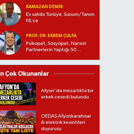
RAMAZAN DEMİR
Ev sahibi Türkiye; Sunum/Tanım
FİL’ce
PROF. DR. EKREM ÇULFA
Psikopat, Sosyopat, Narsist
Partnerlerin Yaptığı 50
Manipülasyon
En Çok Okunanlar
Afyon'da mezarlıkta bir
erkek cesedi bulundu
OEDAŞ Afyonkarahisar
ili elektrik kesintileri
duyurusu