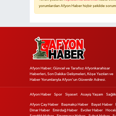
yorumlardan Afyon Haber hiçbir şekilde sorum
Afyon Haber; Güncel ve Tarafsız Afyonkarahisar
Haberleri, Son Dakika Gelişmeleri, Köşe Yazıları ve
Haber Yorumlarıyla Afyon'un Güvenilir Adresi.
Afyon Haber
Spor
Siyaset
Asayiş Yaşam
Sağlık
Afyon Çay Haber
Başmakçı Haber
Bayat Haber
Dinar Haber
Emirdağ Haber
Evciler Haber
Hocal
Sandıklı Haber
Sinanpaşa Haber
Şuhut Haber
S