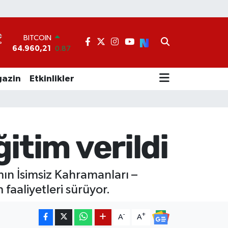
BITCOIN
64.960,21
0.87
°
DOLAR
47,7436
0.18
EURO
azin
Etkinlikler
55,2510
0.32
STERLİN
64,4811
0.38
GRAM ALTIN
6648.99
2.59
itim verildi
BİST100
13.779
-14
ın İsimsiz Kahramanları –
 faaliyetleri sürüyor.
-
+
A
A