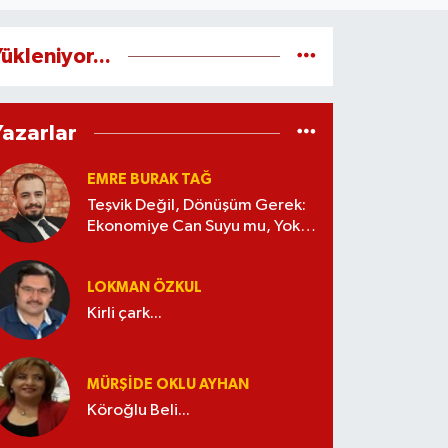
ükleniyor...
Yazarlar
EMRE BURAK TAĞ
Teşvik Değil, Dönüşüm Gerek:
Ekonomiye Can Suyu mu, Yoksa
Kaynak İsrafı mı?
LOKMAN ÖZKUL
Kirli çark...
MÜRŞIDE OKLU AYHAN
Köroğlu Beli...