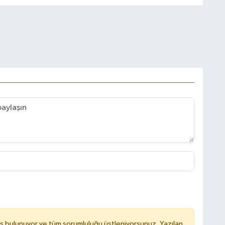
ş bulunuyor ve tüm sorumluluğu üstleniyorsunuz. Yazılan