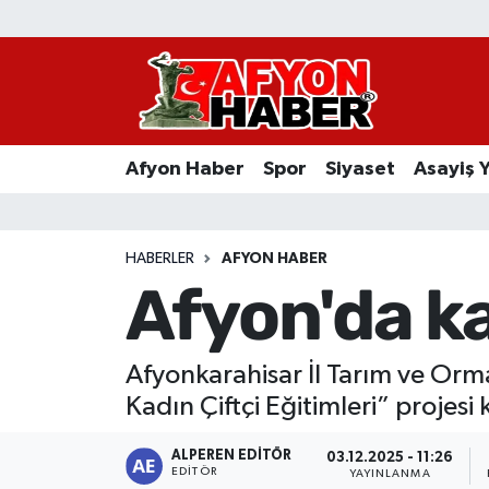
Afyon Haber
Siyaset
Afyon Haber
Spor
Siyaset
Asayiş 
Spor
Asayiş Yaşam
HABERLER
AFYON HABER
Afyon'da ka
Sağlık
Eğitim
Afyonkarahisar İl Tarım ve Orm
Kadın Çiftçi Eğitimleri” projesi
Sivil Toplum
ALPEREN EDITÖR
03.12.2025 - 11:26
Ekonomi
EDITÖR
YAYINLANMA