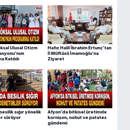
ksal Ulusal Otizm
Hafız Halil İbrahim Ertunç’tan
asyonu’nun
İl Müftüsü İmamoğlu’na
a Katıldı
Ziyaret
esilik sığır yönelik
Afyon’da bitkisel üretimde
r sürüyor
kornişon, nohut ve patates
gündemi