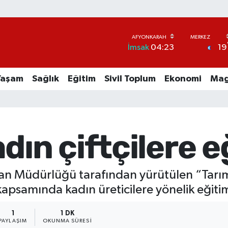
19
İmsak
04:23
Yaşam
Sağlık
Eğitim
Sivil Toplum
Ekonomi
Mag
dın çiftçilere eğ
an Müdürlüğü tarafından yürütülen “Tarım
 kapsamında kadın üreticilere yönelik eğitim
1
1 DK
PAYLAŞIM
OKUNMA SÜRESI