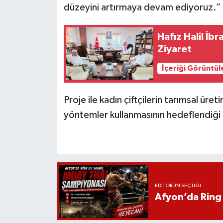
düzeyini artırmaya devam ediyoruz.”
Hafız Halil İb
Ziyaret
İçeriği Görüntül
Proje ile kadın çiftçilerin tarımsal üret
yöntemler kullanmasının hedeflendiği b
EDITÖRÜN SEÇTIĞI
Afyon’da Ring 