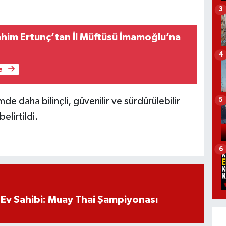
3
rahim Ertunç’tan İl Müftüsü İmamoğlu’na
4
e
imde daha bilinçli, güvenilir ve sürdürülebilir
5
elirtildi.
6
Ev Sahibi: Muay Thai Şampiyonası