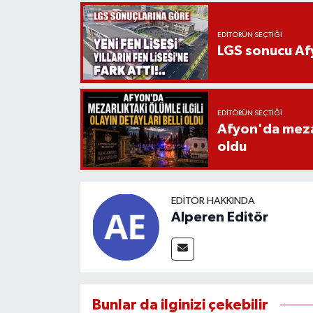
EDITÖRÜN SEÇTIĞI
LGS sonucu Afy
EDITÖRÜN SEÇTIĞI
Afyon'da mezarl
oldu
EDITÖR HAKKINDA
Alperen Editör
Bunlar da ilginizi çekebilir