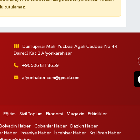
lu tutulamaz.
Dumlupınar Mah. Yüzbaşı Agah Caddesi No:44
Daire:3 Kat:2 Afyonkarahisar
+90506 811 8659
afyonhaber.com@gmail.com
Eğitim
Sivil Toplum
Ekonomi
Magazin
Etkinlikler
Bolvadin Haber
Çobanlar Haber
Dazkırı Haber
ar Haber
İhsaniye Haber
İscehisar Haber
Kızılören Haber
ultandağı haber