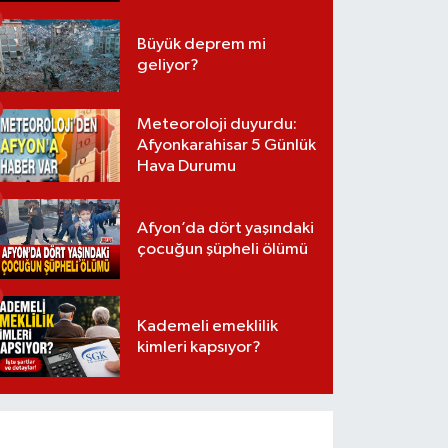
Büyük deprem mi
geliyor?
Meteoroloji duyurdu:
Afyonkarahisar 5 Günlük
Hava Durumu
Afyon’da dört yaşındaki
çocuğun şüpheli ölümü
Kademeli emeklilik
kimleri kapsıyor?