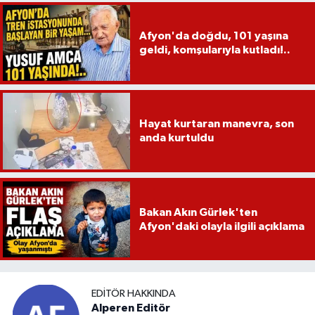
Afyon'da doğdu, 101 yaşına
geldi, komşularıyla kutladı!..
Hayat kurtaran manevra, son
anda kurtuldu
Bakan Akın Gürlek'ten
Afyon'daki olayla ilgili açıklama
EDITÖR HAKKINDA
Alperen Editör