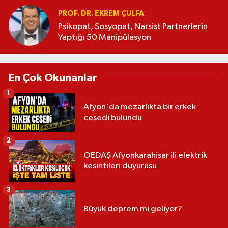
PROF. DR. EKREM ÇULFA
Psikopat, Sosyopat, Narsist Partnerlerin
Yaptığı 50 Manipülasyon
En Çok Okunanlar
1
Afyon'da mezarlıkta bir erkek
cesedi bulundu
2
OEDAŞ Afyonkarahisar ili elektrik
kesintileri duyurusu
3
Büyük deprem mi geliyor?