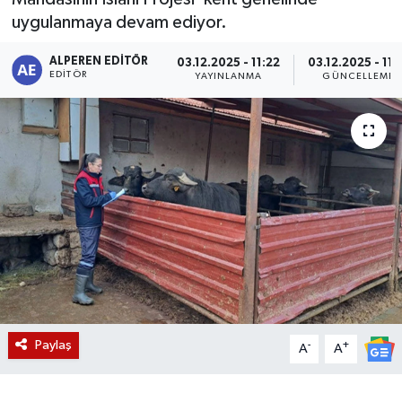
uygulanmaya devam ediyor.
Magazin
ALPEREN EDITÖR
03.12.2025 - 11:22
03.12.2025 - 11:
EDITÖR
Etkinlikler
YAYINLANMA
GÜNCELLEME
Paylaş
-
+
A
A