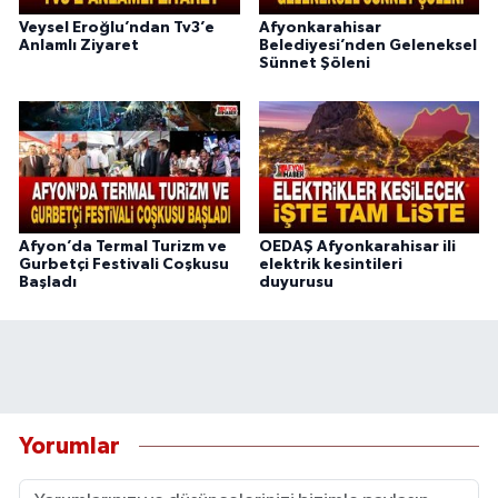
Veysel Eroğlu’ndan Tv3’e
Afyonkarahisar
Anlamlı Ziyaret
Belediyesi’nden Geleneksel
Sünnet Şöleni
Afyon’da Termal Turizm ve
OEDAŞ Afyonkarahisar ili
Gurbetçi Festivali Coşkusu
elektrik kesintileri
Başladı
duyurusu
Yorumlar