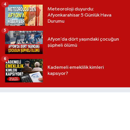
4
Meteoroloji duyurdu:
Afyonkarahisar 5 Günlük Hava
Durumu
5
Afyon’da dört yaşındaki çocuğun
şüpheli ölümü
6
Kademeli emeklilik kimleri
kapsıyor?