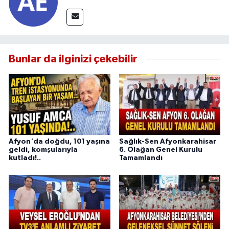
Bunlar da ilginizi çekebilir
Afyon'da doğdu, 101 yaşına
Sağlık-Sen Afyonkarahisar
geldi, komşularıyla
6. Olağan Genel Kurulu
kutladı!..
Tamamlandı