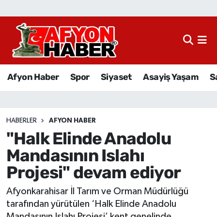
Afyon Haber
Siyaset
Afyon Haber
Spor
Siyaset
Asayiş Yaşam
S
Spor
Asayiş Yaşam
HABERLER
AFYON HABER
"Halk Elinde Anadolu
Sağlık
Mandasının Islahı
Eğitim
Projesi" devam ediyor
Sivil Toplum
Afyonkarahisar İl Tarım ve Orman Müdürlüğü
tarafından yürütülen ‘Halk Elinde Anadolu
Ekonomi
Mandasının Islahı Projesi’ kent genelinde