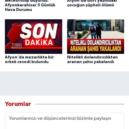
Meteoroloji duyurdu:
Afyon’da dört yaşındaki
Afyonkarahisar 5 Günlük
çocuğun şüpheli ölümü
Hava Durumu
Afyon'da mezarlıkta bir
Nitelikli dolandırıcılıktan
erkek cesedi bulundu
aranan şahıs yakalandı
Yorumlar