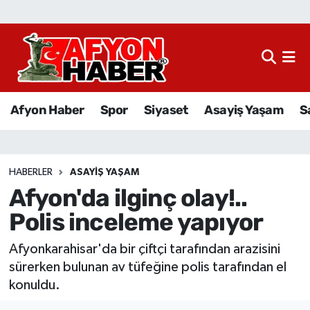
Afyon Haber
Siyaset
Afyon Haber
Spor
Siyaset
Asayiş Yaşam
S
Spor
Asayiş Yaşam
HABERLER
ASAYIŞ YAŞAM
Afyon'da ilginç olay!..
Sağlık
Polis inceleme yapıyor
Eğitim
Afyonkarahisar'da bir çiftçi tarafından arazisini
Sivil Toplum
sürerken bulunan av tüfeğine polis tarafından el
konuldu.
Ekonomi