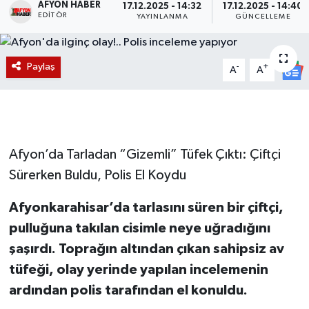
AFYON HABER
17.12.2025 - 14:32
17.12.2025 - 14:40
EDITÖR
YAYINLANMA
GÜNCELLEME
Magazin
Etkinlikler
Paylaş
-
+
A
A
Afyon’da Tarladan “Gizemli” Tüfek Çıktı: Çiftçi
Sürerken Buldu, Polis El Koydu
Afyonkarahisar’da tarlasını süren bir çiftçi,
pulluğuna takılan cisimle neye uğradığını
şaşırdı. Toprağın altından çıkan sahipsiz av
tüfeği, olay yerinde yapılan incelemenin
ardından polis tarafından el konuldu.