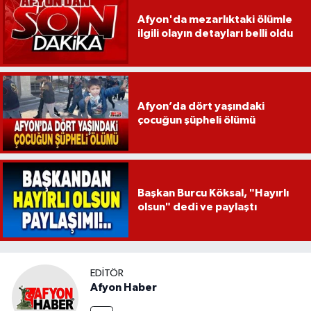
Afyon'da mezarlıktaki ölümle
ilgili olayın detayları belli oldu
Afyon’da dört yaşındaki
çocuğun şüpheli ölümü
Başkan Burcu Köksal, "Hayırlı
olsun" dedi ve paylaştı
EDITÖR
Afyon Haber