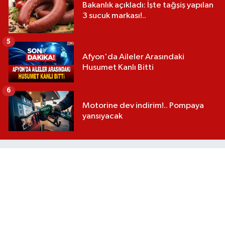
Bakanlık açıkladı: İşte tağşiş yapılan
3 sucuk markası!..
5
Afyon'da Aileler Arasındaki
Husumet Kanlı Bitti
6
Motorine dev indirim!.. Pompaya
yansıyacak