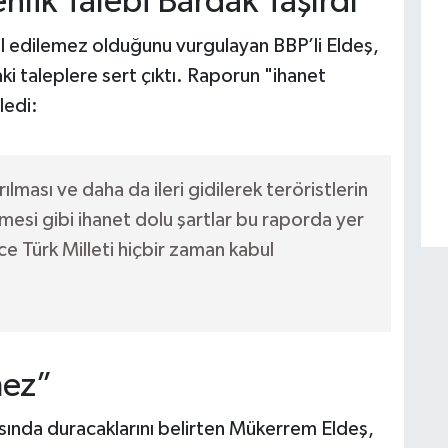
nlik Talebi Bardak Taşırdı”
l edilemez olduğunu vurgulayan BBP’li Eldeş,
ki taleplere sert çıktı. Raporun "ihanet
ledi:
lması ve daha da ileri gidilerek teröristlerin
lmesi gibi ihanet dolu şartlar bu raporda yer
ce Türk Milleti hiçbir zaman kabul
mez”
ısında duracaklarını belirten Mükerrem Eldeş,