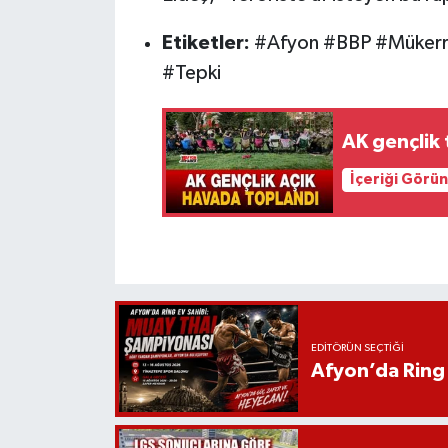
Etiketler:
#Afyon #BBP #Mükerr
#Tepki
AK gençlik 
İçeriği Görü
EDITÖRÜN SEÇTIĞI
Afyon’da Ring 