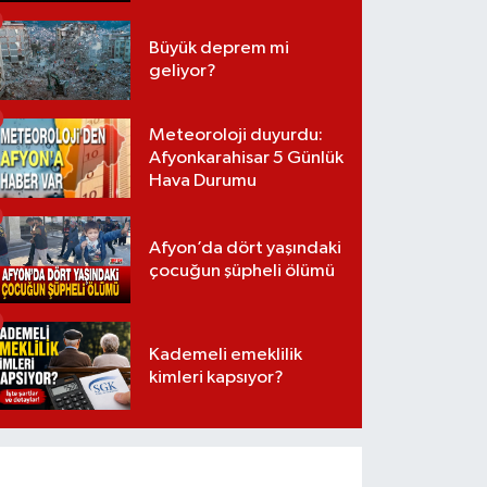
Büyük deprem mi
geliyor?
Meteoroloji duyurdu:
Afyonkarahisar 5 Günlük
Hava Durumu
Afyon’da dört yaşındaki
çocuğun şüpheli ölümü
Kademeli emeklilik
kimleri kapsıyor?