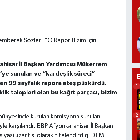
Zemberek Sözler: “O Rapor Bizim İçin
rahisar İl Başkan Yardımcısı Mükerrem
ye sunulan ve “kardeşlik süreci”
len 99 sayfalık rapora ateş püskürdü.
1
lik talepleri olan bu kağıt parçası, bizim
2
ünyesinde kurulan komisyona sunulan
yle karşılandı. BBP Afyonkarahisar İl Başkan
 siyasi uzantısı olarak nitelendirdiği DEM