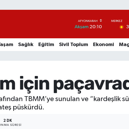
Akşam
20:10
Yaşam
Sağlık
Eğitim
Sivil Toplum
Ekonomi
Mag
im için paçavrad
afından TBMM’ye sunulan ve “kardeşlik sü
 ateş püskürdü.
2 DK
UNMA SÜRESI