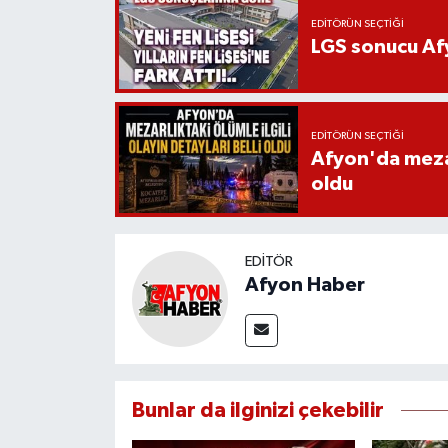
EDITÖRÜN SEÇTIĞI
LGS sonucu Afy
EDITÖRÜN SEÇTIĞI
Afyon'da mezarl
oldu
EDITÖR
Afyon Haber
Bunlar da ilginizi çekebilir