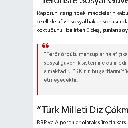
“Teröriste Sosyal Güve
Raporun içeriğindeki maddelerin kabu
özellikle af ve sosyal haklar konusunda
koktuğunu" belirten Eldeş, şunları söy
"Terör örgütü mensuplarına af çıkarı
sosyal güvenlik sistemine dahil edi
almaktadır. PKK'nın bu şartlarını Yü
etmeyecektir."
“Türk Milleti Diz Çök
BBP ve Alperenler olarak sürecin karş