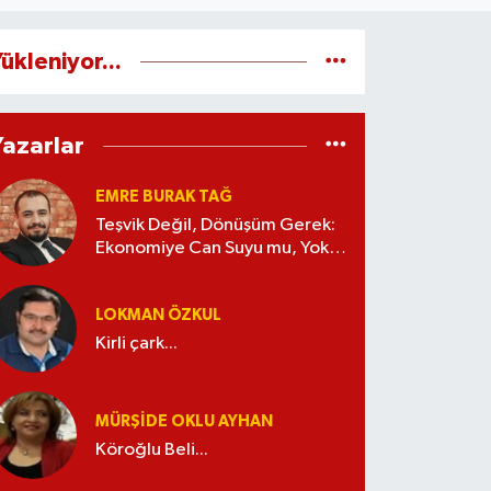
ükleniyor...
Yazarlar
EMRE BURAK TAĞ
Teşvik Değil, Dönüşüm Gerek:
Ekonomiye Can Suyu mu, Yoksa
Kaynak İsrafı mı?
LOKMAN ÖZKUL
Kirli çark...
MÜRŞIDE OKLU AYHAN
Köroğlu Beli...