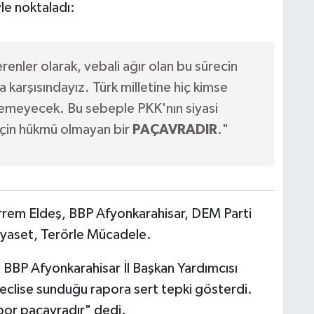
le noktaladı:
perenler olarak, vebali ağır olan bu sürecin
 karşısındayız. Türk milletine hiç kimse
remeyecek. Bu sebeple PKK'nın siyasi
 için hükmü olmayan bir
PAÇAVRADIR
."
em Eldeş, BBP Afyonkarahisar, DEM Parti
yaset, Terörle Mücadele.
:
BBP Afyonkarahisar İl Başkan Yardımcısı
clise sunduğu rapora sert tepki gösterdi.
apor paçavradır" dedi.