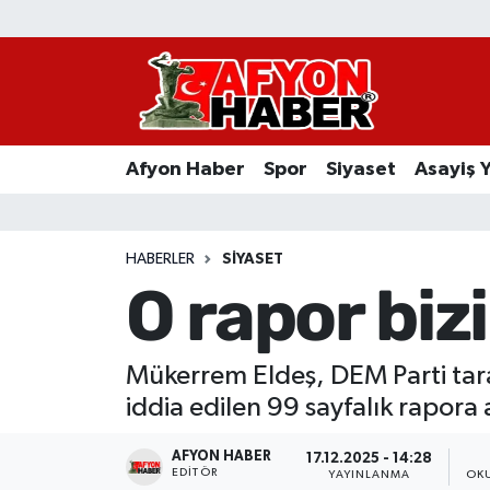
Afyon Haber
Siyaset
Afyon Haber
Spor
Siyaset
Asayiş 
Spor
Asayiş Yaşam
HABERLER
SIYASET
O rapor biz
Sağlık
Eğitim
Mükerrem Eldeş, DEM Parti tar
iddia edilen 99 sayfalık rapora
Sivil Toplum
AFYON HABER
17.12.2025 - 14:28
Ekonomi
EDITÖR
YAYINLANMA
OK