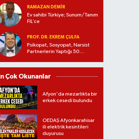
RAMAZAN DEMİR
Ev sahibi Türkiye; Sunum/Tanım
FİL’ce
PROF. DR. EKREM ÇULFA
Psikopat, Sosyopat, Narsist
Partnerlerin Yaptığı 50
Manipülasyon
En Çok Okunanlar
Afyon'da mezarlıkta bir
erkek cesedi bulundu
OEDAŞ Afyonkarahisar
ili elektrik kesintileri
duyurusu