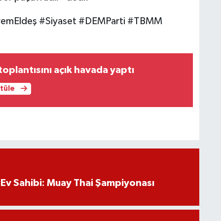
emEldeş #Siyaset #DEMParti #TBMM
toplantısını açık havada yaptı
ntüle
Ev Sahibi: Muay Thai Şampiyonası