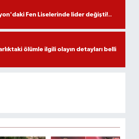
on'daki Fen Liselerinde lider değişti!..
ıktaki ölümle ilgili olayın detayları belli