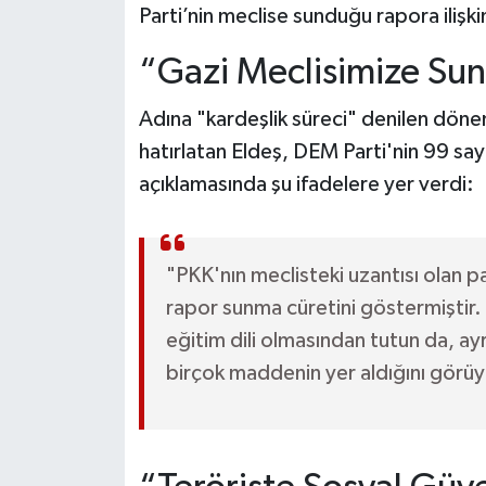
Parti’nin meclise sunduğu rapora iliş
“Gazi Meclisimize Sun
Adına "kardeşlik süreci" denilen dön
hatırlatan Eldeş, DEM Parti'nin 99 sayf
açıklamasında şu ifadelere yer verdi:
"PKK'nın meclisteki uzantısı olan pa
rapor sunma cüretini göstermiştir.
eğitim dili olmasından tutun da, ay
birçok maddenin yer aldığını görü