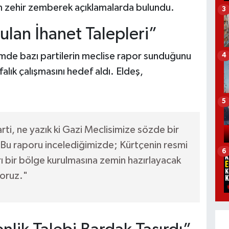
kin zehir zemberek açıklamalarda bulundu.
3
ulan İhanet Talepleri”
emde bazı partilerin meclise rapor sunduğunu
4
alık çalışmasını hedef aldı. Eldeş,
5
rti, ne yazık ki Gazi Meclisimize sözde bir
 Bu raporu incelediğimizde; Kürtçenin resmi
6
rı bir bölge kurulmasına zemin hazırlayacak
yoruz."