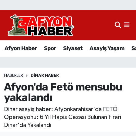
Afyon Haber
Siyaset
Afyon Haber
Spor
Siyaset
Asayiş Yaşam
S
Spor
Asayiş Yaşam
HABERLER
DINAR HABER
Afyon'da Fetö mensubu
Sağlık
yakalandı
Eğitim
Dinar asayiş haber: Afyonkarahisar'da FETÖ
Sivil Toplum
Operasyonu: 6 Yıl Hapis Cezası Bulunan Firari
Dinar'da Yakalandı
Ekonomi