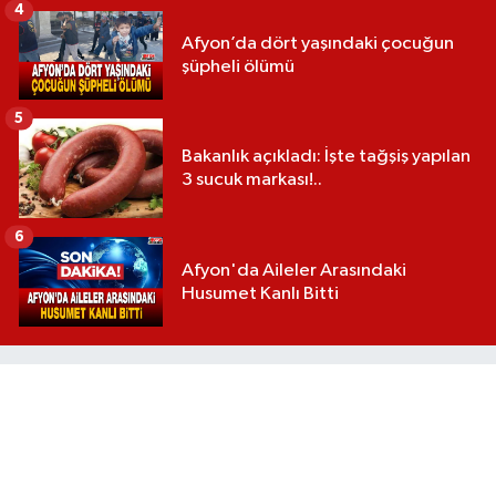
4
Afyon’da dört yaşındaki çocuğun
şüpheli ölümü
5
Bakanlık açıkladı: İşte tağşiş yapılan
3 sucuk markası!..
6
Afyon'da Aileler Arasındaki
Husumet Kanlı Bitti