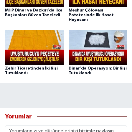
MHP Dinar ve Dazkırı’da İlçe
Meşhur Çölovası
Başkanları Güven Tazeledi
Patatesinde İlk Hasat
Heyecanı
Zehir Ticaretinden İki Kişi
Dinar’da Operasyon: Bir Kişi
Tutuklandı
Tutuklandı
Yorumlar