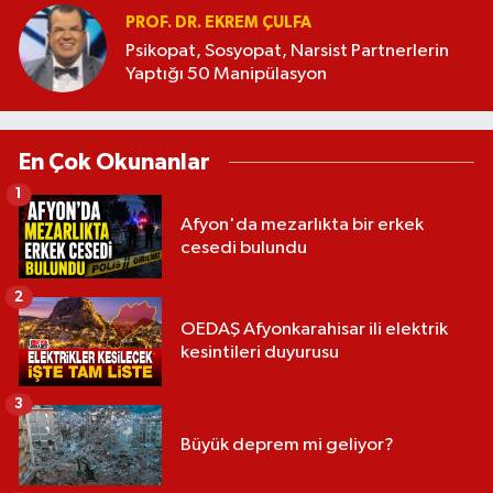
PROF. DR. EKREM ÇULFA
Psikopat, Sosyopat, Narsist Partnerlerin
Yaptığı 50 Manipülasyon
En Çok Okunanlar
1
Afyon'da mezarlıkta bir erkek
cesedi bulundu
2
OEDAŞ Afyonkarahisar ili elektrik
kesintileri duyurusu
3
Büyük deprem mi geliyor?