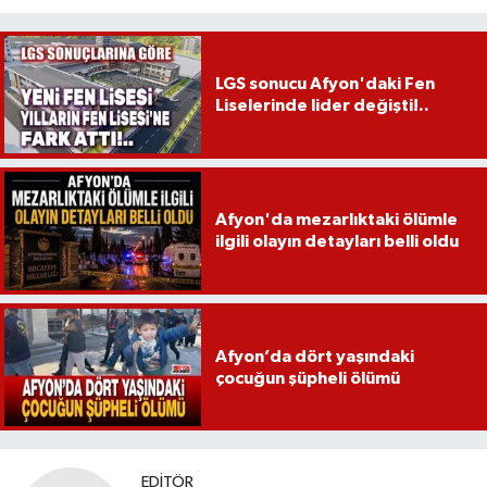
LGS sonucu Afyon'daki Fen
Liselerinde lider değişti!..
Afyon'da mezarlıktaki ölümle
ilgili olayın detayları belli oldu
Afyon’da dört yaşındaki
çocuğun şüpheli ölümü
EDITÖR