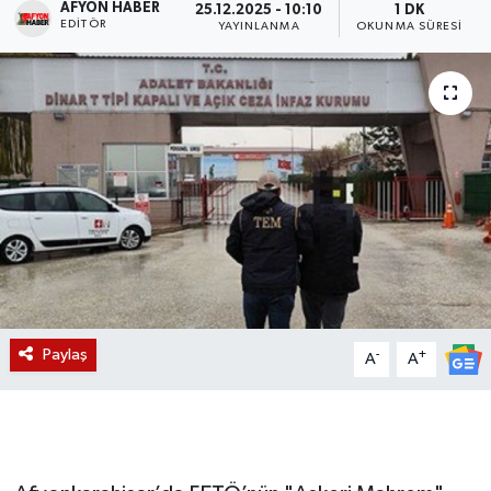
AFYON HABER
25.12.2025 - 10:10
1 DK
EDITÖR
YAYINLANMA
OKUNMA SÜRESI
Magazin
Etkinlikler
Paylaş
-
+
A
A