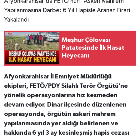
Afyonkarahisar’da FETÖ’nün "Askeri Mahrem"
Yapılanmasına Darbe: 6 Yıl Hapisle Aranan Firari
Yakalandı
Meşhur Çölovası
Patatesinde İlk Hasat
Heyecanı
Afyonkarahisar İl Emniyet Müdürlüğü
ekipleri, FETÖ/PDY Silahlı Terör Örgütü’ne
yönelik operasyonlarına hız kesmeden
devam ediyor. Dinar ilçesinde düzenlenen
operasyonda, örgütün askeri mahrem
yapılanmasında yer aldığı belirlenen ve
hakkında 6 yıl 3 ay kesinleşmiş hapis cezası