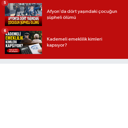
5
Afyon’da dört yaşındaki çocuğun
şüpheli ölümü
6
Kademeli emeklilik kimleri
kapsıyor?