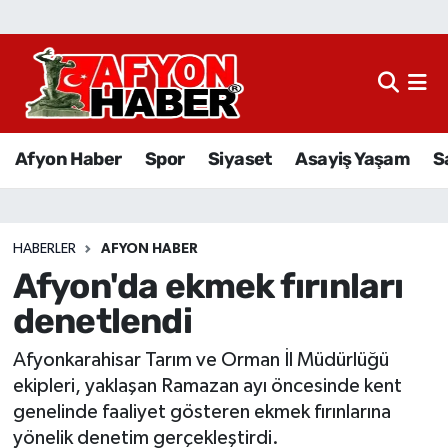
Afyon Haber
Siyaset
Afyon Haber
Spor
Siyaset
Asayiş Yaşam
S
Spor
Asayiş Yaşam
HABERLER
AFYON HABER
Afyon'da ekmek fırınları
Sağlık
denetlendi
Eğitim
Afyonkarahisar Tarım ve Orman İl Müdürlüğü
Sivil Toplum
ekipleri, yaklaşan Ramazan ayı öncesinde kent
genelinde faaliyet gösteren ekmek fırınlarına
Ekonomi
yönelik denetim gerçekleştirdi.