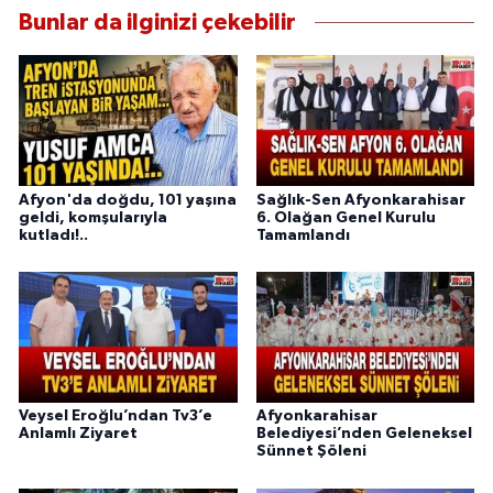
Bunlar da ilginizi çekebilir
Afyon'da doğdu, 101 yaşına
Sağlık-Sen Afyonkarahisar
geldi, komşularıyla
6. Olağan Genel Kurulu
kutladı!..
Tamamlandı
Veysel Eroğlu’ndan Tv3’e
Afyonkarahisar
Anlamlı Ziyaret
Belediyesi’nden Geleneksel
Sünnet Şöleni