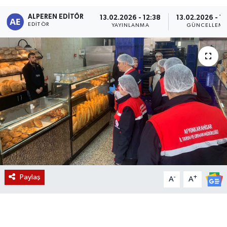
ALPEREN EDITÖR
Magazin
13.02.2026 - 12:38
13.02.2026 - 1
EDITÖR
YAYINLANMA
GÜNCELLEM
Etkinlikler
Paylaş
-
+
A
A