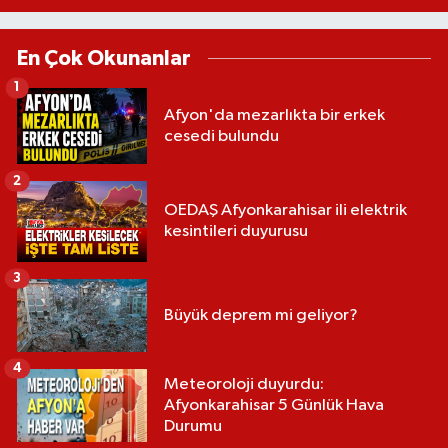
En Çok Okunanlar
1
Afyon'da mezarlıkta bir erkek
cesedi bulundu
2
OEDAŞ Afyonkarahisar ili elektrik
kesintileri duyurusu
3
Büyük deprem mi geliyor?
4
Meteoroloji duyurdu:
Afyonkarahisar 5 Günlük Hava
Durumu