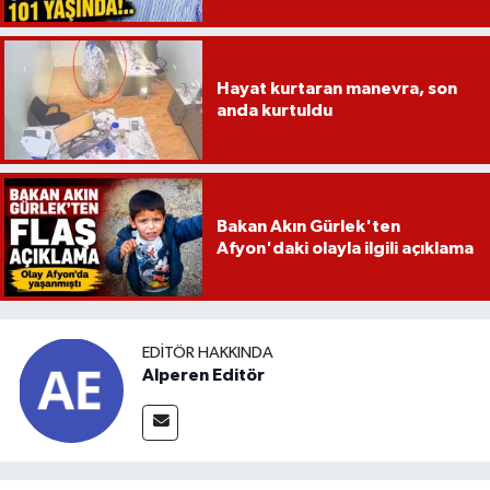
Hayat kurtaran manevra, son
anda kurtuldu
Bakan Akın Gürlek'ten
Afyon'daki olayla ilgili açıklama
EDITÖR HAKKINDA
Alperen Editör