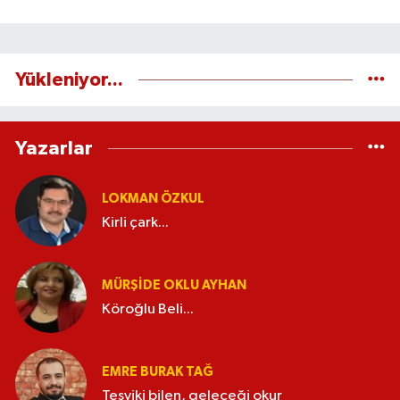
Yükleniyor...
Yazarlar
LOKMAN ÖZKUL
Kirli çark...
MÜRŞIDE OKLU AYHAN
Köroğlu Beli...
EMRE BURAK TAĞ
Teşviki bilen, geleceği okur