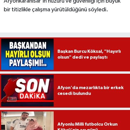
Afyonkarahisar’ın huzuru ve güvenliği için büyük
bir titizlikle çalışma yürütüldüğünü söyledi.
Başkan Burcu Köksal, "Hayırlı
olsun" dedi ve paylaştı
Afyon'da mezarlıkta bir erkek
cesedi bulundu
Afyonlu Milli futbolcu Orkun
Kökçü'nin acı günü