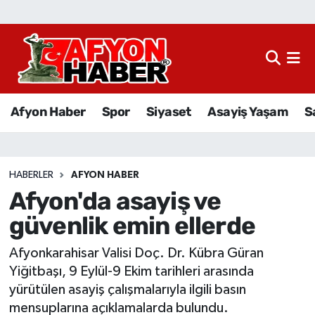
Afyon Haber
Siyaset
Afyon Haber
Spor
Siyaset
Asayiş Yaşam
S
Spor
Asayiş Yaşam
HABERLER
AFYON HABER
Afyon'da asayiş ve
Sağlık
güvenlik emin ellerde
Eğitim
Afyonkarahisar Valisi Doç. Dr. Kübra Güran
Sivil Toplum
Yiğitbaşı, 9 Eylül-9 Ekim tarihleri arasında
yürütülen asayiş çalışmalarıyla ilgili basın
Ekonomi
mensuplarına açıklamalarda bulundu.