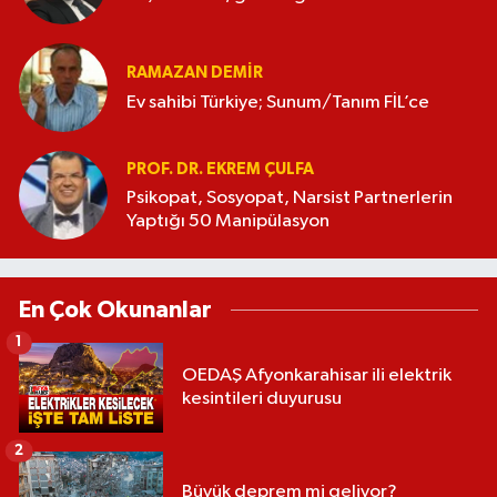
RAMAZAN DEMİR
Ev sahibi Türkiye; Sunum/Tanım FİL’ce
PROF. DR. EKREM ÇULFA
Psikopat, Sosyopat, Narsist Partnerlerin
Yaptığı 50 Manipülasyon
En Çok Okunanlar
1
OEDAŞ Afyonkarahisar ili elektrik
kesintileri duyurusu
2
Büyük deprem mi geliyor?