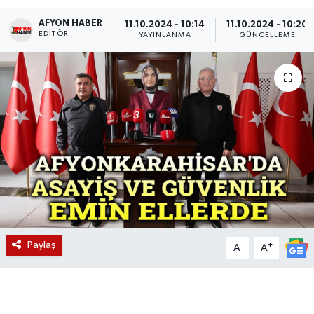
AFYON HABER
Magazin
11.10.2024 - 10:14
11.10.2024 - 10:20
EDITÖR
YAYINLANMA
GÜNCELLEME
Etkinlikler
Paylaş
-
+
A
A