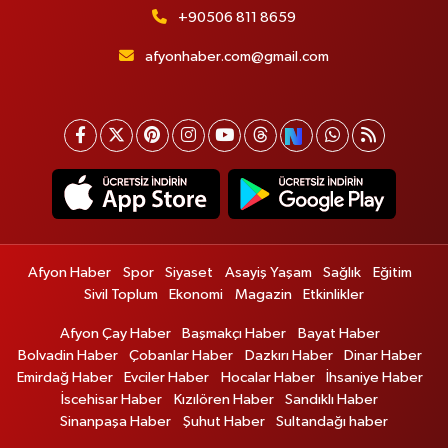
+90506 811 8659
afyonhaber.com@gmail.com
Afyon Haber
Spor
Siyaset
Asayiş Yaşam
Sağlık
Eğitim
Sivil Toplum
Ekonomi
Magazin
Etkinlikler
Afyon Çay Haber
Başmakçı Haber
Bayat Haber
Bolvadin Haber
Çobanlar Haber
Dazkırı Haber
Dinar Haber
Emirdağ Haber
Evciler Haber
Hocalar Haber
İhsaniye Haber
İscehisar Haber
Kızılören Haber
Sandıklı Haber
Sinanpaşa Haber
Şuhut Haber
Sultandağı haber