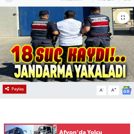
Magazin
Etkinlikler
Paylaş
-
+
A
A
Afyon'da Yolcu