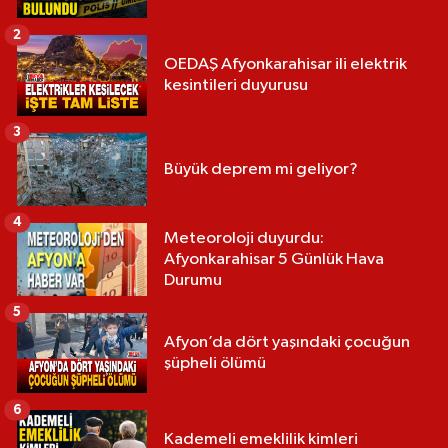
2
OEDAŞ Afyonkarahisar ili elektrik
kesintileri duyurusu
3
Büyük deprem mi geliyor?
4
Meteoroloji duyurdu:
Afyonkarahisar 5 Günlük Hava
Durumu
5
Afyon’da dört yaşındaki çocuğun
şüpheli ölümü
6
Kademeli emeklilik kimleri