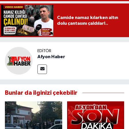
Camide namaz kılarken altın
dolu çantasını çaldılar!..
EDITÖR
Afyon Haber
Bunlar da ilginizi çekebilir