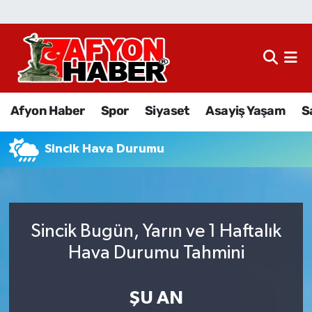
Afyon Haber
Siyaset
Afyon Haber
Spor
Siyaset
Asayiş Yaşam
S
Spor
Sincik Hava Durumu
Asayiş Yaşam
Sağlık
Sincik Bugün, Yarın ve 1 Haftalık
Eğitim
Hava Durumu Tahmini
Sivil Toplum
ŞU AN
Ekonomi