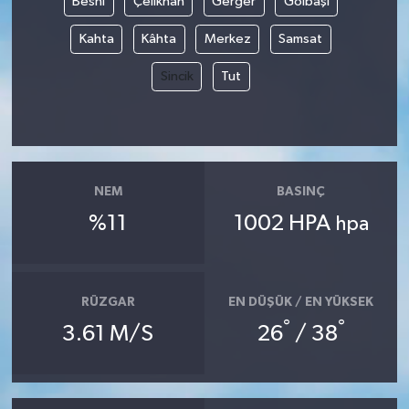
Besni
Çelikhan
Gerger
Gölbaşı
Kahta
Kâhta
Merkez
Samsat
Sincik
Tut
NEM
BASINÇ
%11
1002 HPA
hpa
RÜZGAR
EN DÜŞÜK / EN YÜKSEK
°
°
3.61 M/S
26
/ 38