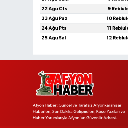
22 Ağu Cts
9 Rebiul
23 Ağu Paz
10 Rebiu
24 Ağu Pts
11 Rebiu
25 Ağu Sal
12 Rebiu
Afyon Haber; Güncel ve Tarafsız Afyonkarahisar
Haberleri, Son Dakika Gelişmeleri, Köşe Yazıları ve
Haber Yorumlarıyla Afyon'un Güvenilir Adresi.