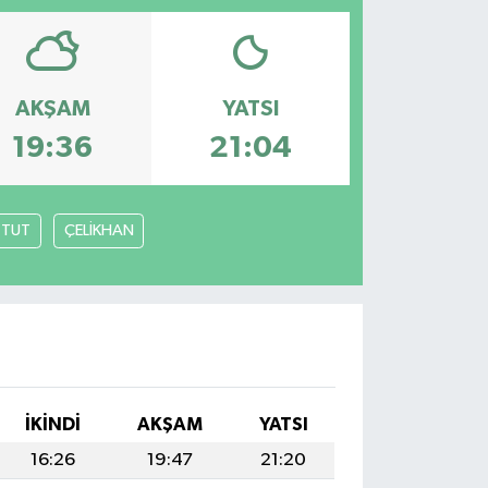
AKŞAM
YATSI
19:36
21:04
TUT
ÇELİKHAN
İKINDI
AKŞAM
YATSI
16:26
19:47
21:20