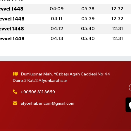
evvel 1448
04:09
05:38
12:32
levvel 1448
04:11
05:39
12:32
levvel 1448
04:12
05:40
12:31
levvel 1448
04:13
05:40
12:31
Dumlupınar Mah. Yüzbaşı Agah Caddesi No:44
Daire:3 Kat:2 Afyonkarahisar
+90506 811 8659
afyonhaber.com@gmail.com