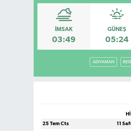
Magazin
Etkinlikler
İMSAK
GÜNEŞ
03:49
05:24
ADIYAMAN
BES
Hİ
25 Tem Cts
11 Sa