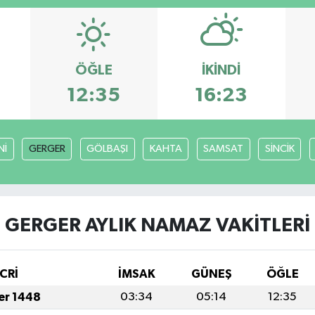
ÖĞLE
İKINDI
12:35
16:23
Nİ
GERGER
GÖLBAŞI
KAHTA
SAMSAT
SİNCİK
GERGER AYLIK NAMAZ VAKITLERI
CRİ
İMSAK
GÜNEŞ
ÖĞLE
fer 1448
03:34
05:14
12:35