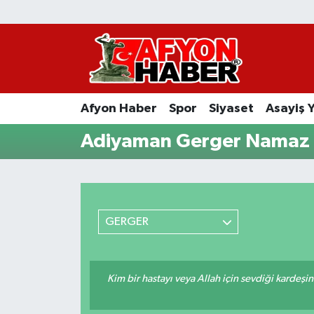
Afyon Haber
Siyaset
Afyon Haber
Spor
Siyaset
Asayiş 
Spor
Adiyaman Gerger Namaz V
Asayiş Yaşam
Sağlık
GERGER
Eğitim
Sivil Toplum
Kim bir hastayı veya Allah için sevdiği kardeşi
Ekonomi