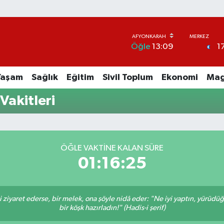
1
Öğle
13:09
Yaşam
Sağlık
Eğitim
Sivil Toplum
Ekonomi
Mag
akitleri
ÖĞLE VAKTINE KALAN SÜRE
01:16:25
ni ziyaret ederse, bir melek, ona şöyle nidâ eder: "Ne iyi yaptın, yürüdü
bir köşk hazırladın!" (Hadis-i şerif)