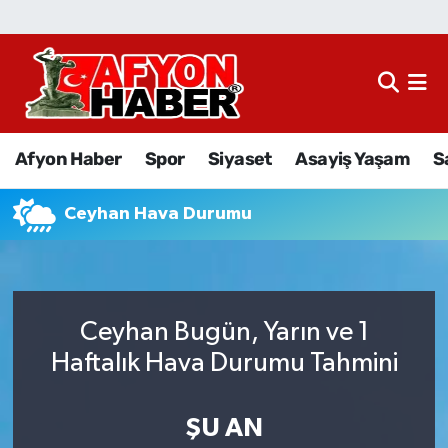
Afyon Haber
Siyaset
Afyon Haber
Spor
Siyaset
Asayiş Yaşam
S
Spor
Ceyhan Hava Durumu
Asayiş Yaşam
Sağlık
Ceyhan Bugün, Yarın ve 1
Eğitim
Haftalık Hava Durumu Tahmini
Sivil Toplum
ŞU AN
Ekonomi