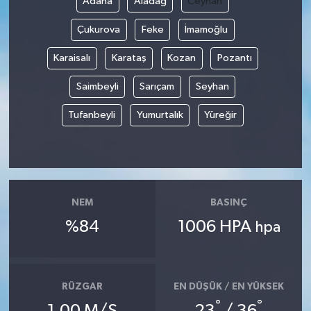
Adana
Aladağ
Ceyhan
Çukurova
Feke
İmamoğlu
Karaisalı
Karataş
Kozan
Pozantı
Saimbeyli
Sarıçam
Seyhan
Tufanbeyli
Yumurtalık
Yüreğir
NEM
BASINÇ
%84
1006 HPA
hpa
RÜZGAR
EN DÜŞÜK / EN YÜKSEK
°
°
1.00 M/S
23
/ 36