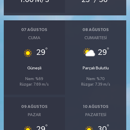
07 AĞUSTOS
08 AĞUSTOS
CUMA
CUMARTESI
°
°
29
29
Güneşli
Parçalı Bulutlu
Nem: %69
Nem: %70
Rüzgar: 7.69 m/s
Rüzgar: 7.39 m/s
09 AĞUSTOS
10 AĞUSTOS
PAZAR
PAZARTESI
°
°
29
30