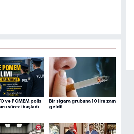
O ve POMEM polis
Bir sigara grubuna 10 lira zam
uru süreci başladı
geldi!