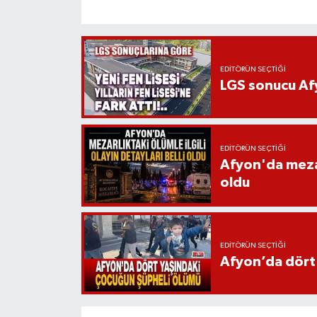
EDITÖRÜN SEÇTIĞI
LGS sonucu Afy
EDITÖRÜN SEÇTIĞI
Afyon'da mezarl
oldu
EDITÖRÜN SEÇTIĞI
Afyon’da dört