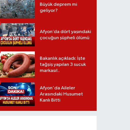
Büyük deprem mi
geliyor?
Afyon’da dört yaşındaki
çocuğun şüpheli ölümü
Bakanlık açıkladı: İşte
tağşiş yapılan 3 sucuk
markası!..
Afyon'da Aileler
Arasındaki Husumet
Kanlı Bitti