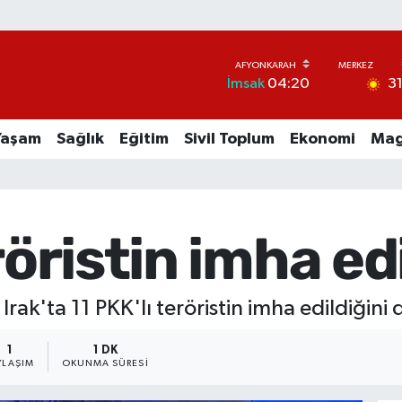
3
İmsak
04:20
Yaşam
Sağlık
Eğitim
Sivil Toplum
Ekonomi
Mag
röristin imha edi
rak'ta 11 PKK'lı teröristin imha edildiğini
1
1 DK
YLAŞIM
OKUNMA SÜRESI