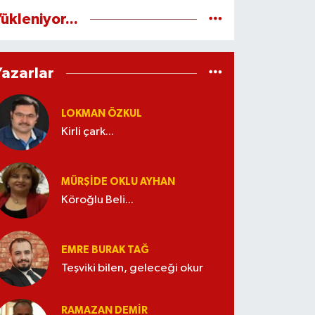
ükleniyor...
Yazarlar
LOKMAN ÖZKUL
Kirli çark...
MÜRŞIDE OKLU AYHAN
Köroğlu Beli...
EMRE BURAK TAĞ
Teşviki bilen, geleceği okur
RAMAZAN DEMİR