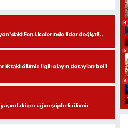
4
on'daki Fen Liselerinde lider değişti!..
5
ıktaki ölümle ilgili olayın detayları belli
6
 yaşındaki çocuğun şüpheli ölümü