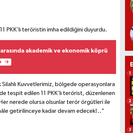
11 PKK'lı teröristin imha edildiğini duyurdu.
n arasında akademik ve ekonomik köprü
e
1
k Silahlı Kuvvetlerimiz, bölgede operasyonlara
nde tespit edilen 11 PKK'lı terörist, düzenlenen
2
. Her nerede olursa olsunlar terör örgütleri ile
hâle getirilinceye kadar devam edecek!.."
3