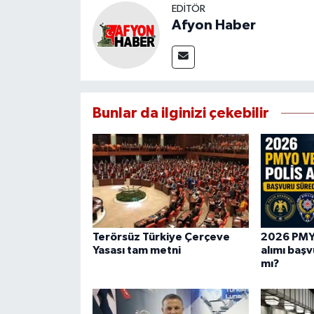
EDITÖR
Afyon Haber
Bunlar da ilginizi çekebilir
Terörsüz Türkiye Çerçeve
2026 PMY
Yasası tam metni
alımı başv
mı?