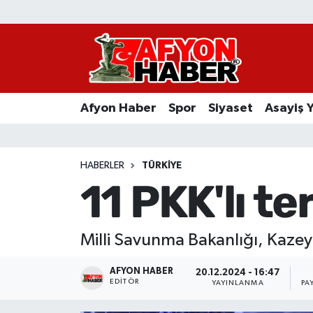
Afyon Haber
Siyaset
Afyon Haber
Spor
Siyaset
Asayiş 
Spor
Asayiş Yaşam
HABERLER
TÜRKIYE
11 PKK'lı te
Sağlık
Eğitim
Milli Savunma Bakanlığı, Kazey I
Sivil Toplum
AFYON HABER
20.12.2024 - 16:47
EDITÖR
YAYINLANMA
PA
Ekonomi