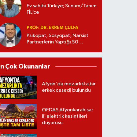
Ev sahibi Türkiye; Sunum/Tanım
FİL’ce
PROF. DR. EKREM ÇULFA
Psikopat, Sosyopat, Narsist
Partnerlerin Yaptığı 50
Manipülasyon
En Çok Okunanlar
Afyon'da mezarlıkta bir
erkek cesedi bulundu
OEDAŞ Afyonkarahisar
ili elektrik kesintileri
duyurusu