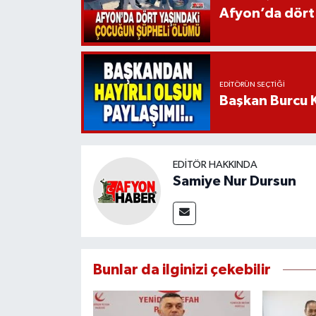
Afyon’da dört
EDITÖRÜN SEÇTIĞI
Başkan Burcu K
EDITÖR HAKKINDA
Samiye Nur Dursun
Bunlar da ilginizi çekebilir