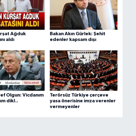
ürşat Ağduk
Bakan Akın Gürlek: Şehit
nı aldı
edenler kapsam dışı
ef Olgun: Vicdanım
Terörsüz Türkiye çerçeve
ım dik!..
yasa önerisine imza verenler
vermeyenler