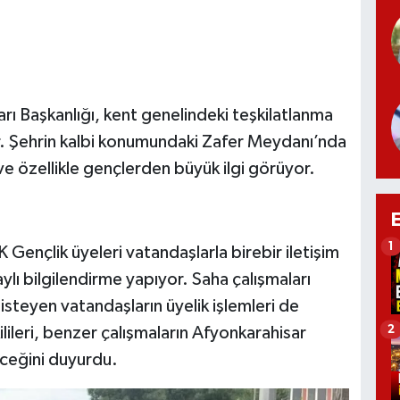
arı Başkanlığı, kent genelindeki teşkilatlanma
r. Şehrin kalbi konumundaki Zafer Meydanı’nda
ve özellikle gençlerden büyük ilgi görüyor.
1
Gençlik üyeleri vatandaşlarla birebir iletişim
aylı bilgilendirme yapıyor. Saha çalışmaları
steyen vatandaşların üyelik işlemleri de
2
ilileri, benzer çalışmaların Afyonkarahisar
eceğini duyurdu.