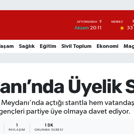
33
Akşam
20:11
Yaşam
Sağlık
Eğitim
Sivil Toplum
Ekonomi
Mag
nı’nda Üyelik S
fer Meydanı’nda açtığı stantla hem vatanda
gençleri partiye üye olmaya davet ediyor.
1
1 DK
PAYLAŞIM
OKUNMA SÜRESI