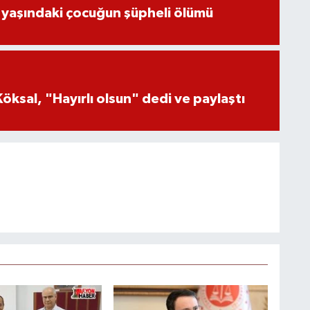
 yaşındaki çocuğun şüpheli ölümü
öksal, "Hayırlı olsun" dedi ve paylaştı