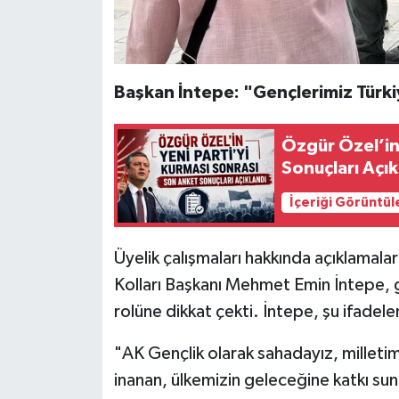
Başkan İntepe: "Gençlerimiz Türki
Özgür Özel’in
Sonuçları Açık
İçeriği Görüntül
Üyelik çalışmaları hakkında açıklamala
Kolları Başkanı Mehmet Emin İntepe, ge
rolüne dikkat çekti. İntepe, şu ifadeler
"AK Gençlik olarak sahadayız, milletim
inanan, ülkemizin geleceğine katkı su