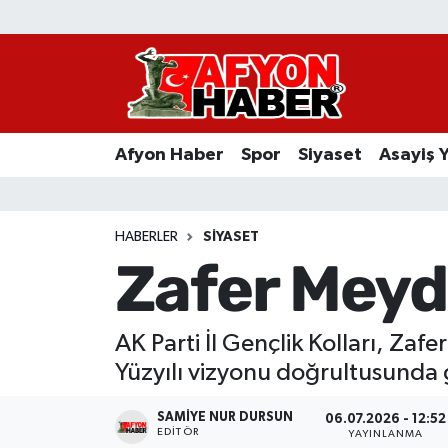
Afyon Haber
Siyaset
Afyon Haber
Spor
Siyaset
Asayiş 
Spor
Asayiş Yaşam
HABERLER
SIYASET
Zafer Meyda
Sağlık
Eğitim
AK Parti İl Gençlik Kolları, Za
Yüzyılı vizyonu doğrultusunda 
Sivil Toplum
SAMIYE NUR DURSUN
06.07.2026 - 12:52
Ekonomi
EDITÖR
YAYINLANMA