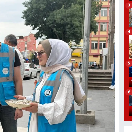
3
4
5
6