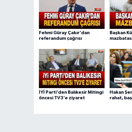
Fehmi Güray Çakır’dan
Başkan K
referandum çağrısı
mazbatası
İYİ Parti’den Balıkesir Mitingi
Hakan Şer
öncesi TV3’e ziyaret
rahat, baş