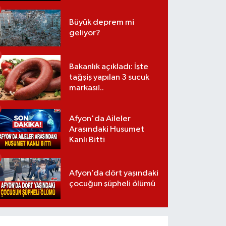
Büyük deprem mi
geliyor?
Bakanlık açıkladı: İşte
tağşiş yapılan 3 sucuk
markası!..
Afyon'da Aileler
Arasındaki Husumet
Kanlı Bitti
Afyon’da dört yaşındaki
çocuğun şüpheli ölümü