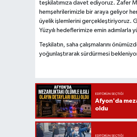
teşkilatımıza davet ediyoruz. Zafer
hemşehrilerimizle bir araya geliyor h
üyelik işlemlerini gerçekleştiriyoruz. 
Yüzyılı hedeflerimize emin adımlarl
Teşkilatın, saha çalışmalarını önümüz
yoğunlaştırarak sürdürmesi bekleniyo
EDITÖRÜN SEÇTIĞI
Afyon'da mezarl
oldu
EDITÖRÜN SEÇTIĞI