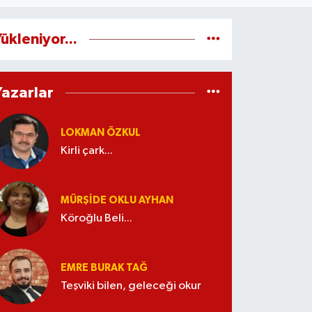
ükleniyor...
Yazarlar
LOKMAN ÖZKUL
Kirli çark...
MÜRŞIDE OKLU AYHAN
Köroğlu Beli...
EMRE BURAK TAĞ
Teşviki bilen, geleceği okur