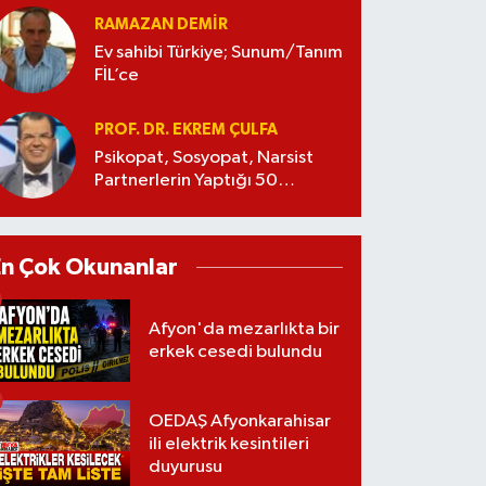
RAMAZAN DEMİR
Ev sahibi Türkiye; Sunum/Tanım
FİL’ce
PROF. DR. EKREM ÇULFA
Psikopat, Sosyopat, Narsist
Partnerlerin Yaptığı 50
Manipülasyon
En Çok Okunanlar
Afyon'da mezarlıkta bir
erkek cesedi bulundu
OEDAŞ Afyonkarahisar
ili elektrik kesintileri
duyurusu