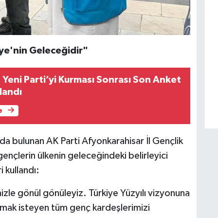
ye'nin Geleceğidir"
 Yeni Parti’yi Kurması Sonrası Son Anket
landı
e
rda bulunan AK Parti Afyonkarahisar İl Gençlik
nçlerin ülkenin geleceğindeki belirleyici
i kullandı:
izle gönül gönüleyiz. Türkiye Yüzyılı vizyonuna
nmak isteyen tüm genç kardeşlerimizi