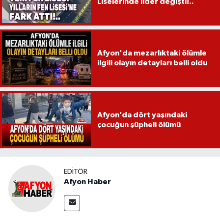
Liselerinde lider değişti!..
Afyon'da mezarlıktaki ölümle
ilgili olayın detayları belli oldu
Afyon’da dört yaşındaki
çocuğun şüpheli ölümü
EDITÖR
Afyon Haber