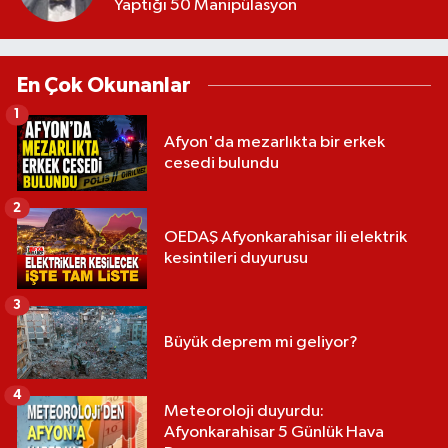
Yaptığı 50 Manipülasyon
En Çok Okunanlar
1
Afyon'da mezarlıkta bir erkek
cesedi bulundu
2
OEDAŞ Afyonkarahisar ili elektrik
kesintileri duyurusu
3
Büyük deprem mi geliyor?
4
Meteoroloji duyurdu:
Afyonkarahisar 5 Günlük Hava