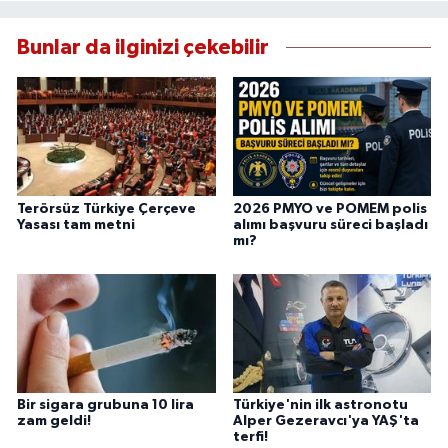
Bunlar da ilginizi çekebilir
Terörsüz Türkiye Çerçeve
2026 PMYO ve POMEM polis
Yasası tam metni
alımı başvuru süreci başladı
mı?
Bir sigara grubuna 10 lira
Türkiye'nin ilk astronotu
zam geldi!
Alper Gezeravcı'ya YAŞ'ta
terfi!