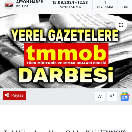
AFYON HABER
15.08.2024 - 12:53
1
EDITÖR
YAYINLANMA
PAYLAŞIM
OKUN
Magazin
Etkinlikler
Paylaş
-
+
A
A