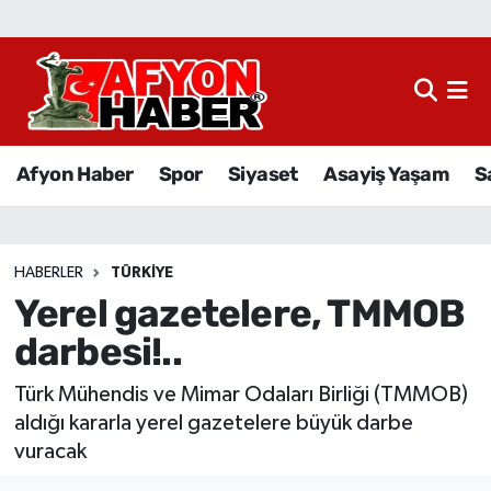
Afyon Haber
Siyaset
Afyon Haber
Spor
Siyaset
Asayiş Yaşam
S
Spor
Asayiş Yaşam
HABERLER
TÜRKIYE
Yerel gazetelere, TMMOB
Sağlık
darbesi!..
Eğitim
Türk Mühendis ve Mimar Odaları Birliği (TMMOB)
Sivil Toplum
aldığı kararla yerel gazetelere büyük darbe
vuracak
Ekonomi