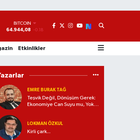
BITCOIN
64.944,08
-0.18
DOLAR
°
47,7436
0.18
EURO
55,2510
0.32
azin
Etkinlikler
STERLİN
64,4811
0.38
GRAM ALTIN
6660.55
0.03
Yazarlar
BİST100
13.779
-14
EMRE BURAK TAĞ
Teşvik Değil, Dönüşüm Gerek:
Ekonomiye Can Suyu mu, Yoksa
Kaynak İsrafı mı?
LOKMAN ÖZKUL
Kirli çark...