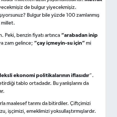
yecekmişiz de bulgur yiyecekmişiz.
şıyorsunuz? Bulgur bile yüzde 100 zamlanmış
millet.
. Peki, benzin fiyatı artınca
“arabadan inip
a zam gelince;
“çay içmeyin-su için”
mi
eksli ekonomi politikalarının iflasıdır
”.
etirdiği tablo ortadadır. Bu yanlışlarını da
ar.
rla maalesef tarımı da bitirdiler. Çiftçimizi
, işçimizi, emeklimizi yoksullaştırmışlardır.