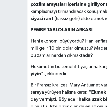
çözüm arayışları içerisine giriliyor
kamplaşmayı tırmandıracak konuşmalar
siyasi rant
(haksız gelir) elde etmek i
PEMBE TABLOLARIN ARKASI
Hani ekonomi büyüyordu? Hani enflasy
milli gelir 10 bin dolar olmuştu?
Madem 
bu zamlar nerden çıkmaktadır?
Hükümet’in bu temel ihtiyaçlarına kar
yiyin
” şeklindedir.
Bir Fransız kraliçesi Mary Antuanet va
saraya yürüyen halkına karşı;
“Ekmek 
deyivermişti. Böylece “
halka uzak bi
olmuştu. İşte bizimkiler de en az onu