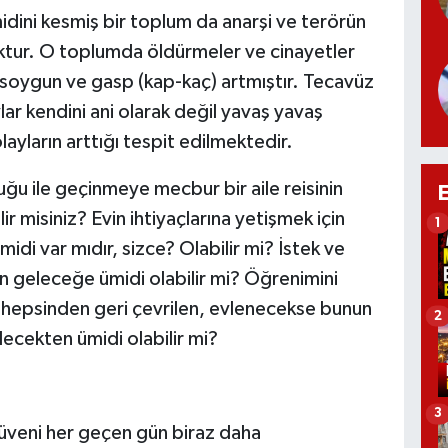
dini kesmiş bir toplum da anarşi ve terörün
uktur. O toplumda öldürmeler ve cinayetler
ık, soygun ve gasp (kap-kaç) artmıştır. Tecavüz
lar kendini ani olarak değil yavaş yavaş
layların arttığı tespit edilmektedir.
u ile geçinmeye mecbur bir aile reisinin
ir misiniz? Evin ihtiyaçlarına yetişmek için
1
di var mıdır, sizce? Olabilir mi? İstek ve
n geleceğe ümidi olabilir mi? Öğrenimini
de hepsinden geri çevrilen, evlenecekse bunun
2
ecekten ümidi olabilir mi?
3
üveni her geçen gün biraz daha