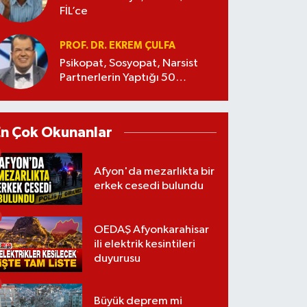
FİL’ce
PROF. DR. EKREM ÇULFA
Psikopat, Sosyopat, Narsist
Partnerlerin Yaptığı 50
Manipülasyon
En Çok Okunanlar
Afyon'da mezarlıkta bir
erkek cesedi bulundu
OEDAŞ Afyonkarahisar
ili elektrik kesintileri
duyurusu
Büyük deprem mi