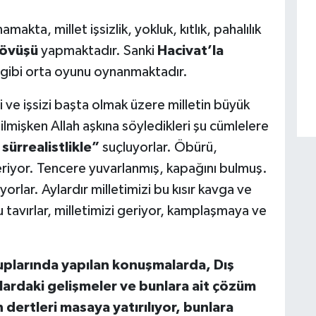
makta, millet işsizlik, yokluk, kıtlık, pahalılık
övüşü
yapmaktadır. Sanki
Hacivat’la
gibi orta oyunu oynanmaktadır.
si ve işsizi başta olmak üzere milletin büyük
tilmişken Allah aşkına söyledikleri şu cümlelere
 sürrealistlikle”
suçluyorlar. Öbürü,
veriyor. Tencere yuvarlanmış, kapağını bulmuş.
yorlar. Aylardır milletimizi bu kısır kavga ve
u tavırlar, milletimizi geriyor, kamplaşmaya ve
gruplarında yapılan konuşmalarda, Dış
lardaki gelişmeler ve
bunlara ait çözüm
n dertleri masaya yatırılıyor, bunlara