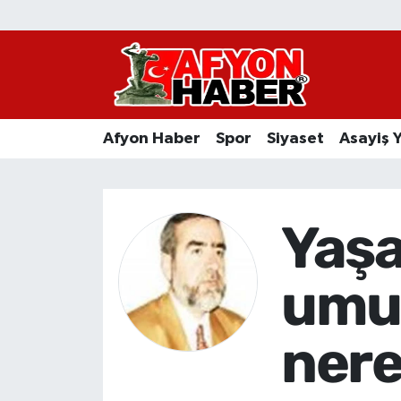
Afyon Haber
Siyaset
Afyon Haber
Spor
Siyaset
Asayiş 
Spor
Asayiş Yaşam
Yaş
Sağlık
umu
Eğitim
nere
Sivil Toplum
Ekonomi