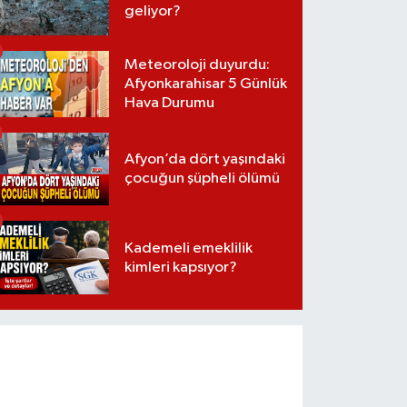
geliyor?
Meteoroloji duyurdu:
Afyonkarahisar 5 Günlük
Hava Durumu
Afyon’da dört yaşındaki
çocuğun şüpheli ölümü
Kademeli emeklilik
kimleri kapsıyor?