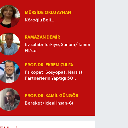
MÜRŞIDE OKLU AYHAN
Köroğlu Beli...
RAMAZAN DEMİR
Ev sahibi Türkiye; Sunum/Tanım
FİL’ce
PROF. DR. EKREM ÇULFA
Psikopat, Sosyopat, Narsist
Partnerlerin Yaptığı 50
Manipülasyon
PROF. DR. KAMIL GÜNGÖR
Bereket (İdeal İnsan-6)