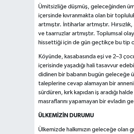
Ümitsizliğe düşmüş, geleceğinden ümi
içersinde kıvranmakta olan bir toplul
artmıştır. İntiharlar artmıştır. Hırsızl
ve taarruzlar artmıştır. Toplumsal olay
hissettiği için de gün geçtikçe bu tip o
Köyünde, kasabasında eşi ve 2–3 çocuğ
içerisinde yaşadığı hali tasavvur edebil
didinen bir babanın bugün geleceğe ümi
taleplerine cevap alamayan bir anneni
sürdüren, kırk kapıdan iş aradığı hal
masraflarını yapamayan bir evladın gel
ÜLKEMİZİN DURUMU
Ülkemizde halkımızın geleceğe olan g