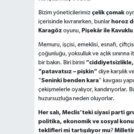
Bizim yöneticilerimiz
çelik çomak
oyna
içerisinde kıvranırken, bunlar
horoz d
Karagöz
oyunu,
Pişekâr ile Kavuklu
Memuru, işçisi, emeklisi, esnafı, çiftçi
çoğunluğu, yoksulluk ve açlık sınırına i
bir bakın. Biri birini
“ciddiyetsizlikle,
“patavatsız – pişkin”
diye karşılık 
“
Seninki benden kara
” kavgası yapı
çekişmelerle oyalıyor, kandırıyorlar. B
huzursuzluğa neden oluyorlar.
Her salı, Meclis’teki siyasi parti 
politika, ekonomik ve sosyal konu
teklifleri mi tartışılıyor mu
?
Milleti