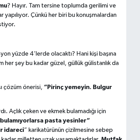
 mu
? Hayır. Tam tersine toplumda gerilimi ve
 yapılıyor. Çünkü her biri bu konuşmalardan
stiyor.
on yüzde 4’lerde olacaktı? Hani kişi başına
her şey bu kadar güzel, güllük gülistanlık da
şı çözüm önerisi,
“Pirinç yemeyin. Bulgur
rdı. Açlık çeken ve ekmek bulamadığı için
bulamıyorlarsa pasta yesinler”
r idareci
” karikatürünün çizilmesine sebep
n kadar milletten uzak yaşamaktadırlar.
Mutfak