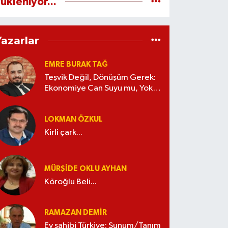
ükleniyor...
Yazarlar
EMRE BURAK TAĞ
Teşvik Değil, Dönüşüm Gerek:
Ekonomiye Can Suyu mu, Yoksa
Kaynak İsrafı mı?
LOKMAN ÖZKUL
Kirli çark...
MÜRŞIDE OKLU AYHAN
Köroğlu Beli...
RAMAZAN DEMİR
Ev sahibi Türkiye; Sunum/Tanım