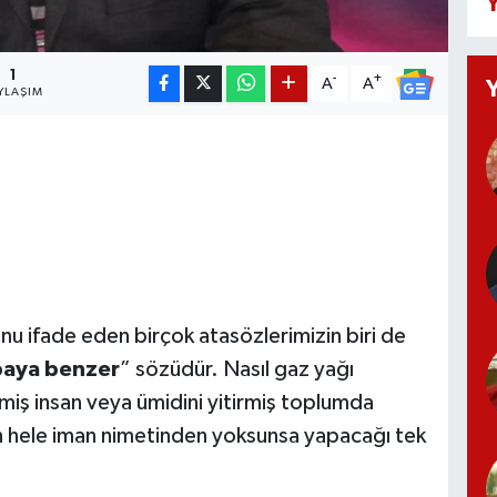
Y
1
-
+
A
A
YLAŞIM
nu ifade eden birçok atasözlerimizin biri de
baya benzer
” sözüdür. Nasıl gaz yağı
iş insan veya ümidini yitirmiş toplumda
n hele iman nimetinden yoksunsa yapacağı tek