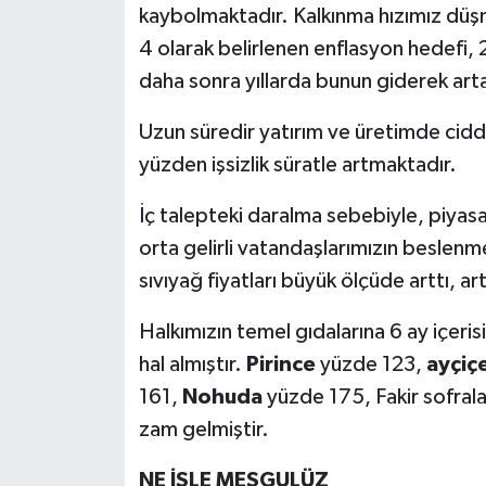
kaybolmaktadır. Kalkınma hızımız dü
4 olarak belirlenen enflasyon hedefi
daha sonra yıllarda bunun giderek art
Uzun süredir yatırım ve üretimde cid
yüzden işsizlik süratle artmaktadır.
İç talepteki daralma sebebiyle, piyasa
orta gelirli vatandaşlarımızın beslenm
sıvıyağ fiyatları büyük ölçüde arttı, 
Halkımızın temel gıdalarına 6 ay içerisi
hal almıştır.
Pirince
yüzde 123,
ayçiç
161,
Nohuda
yüzde 175, Fakir sofral
zam gelmiştir.
NE İŞLE MEŞGULÜZ