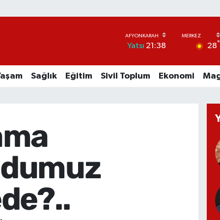
28
Yatsı
21:38
Yaşam
Sağlık
Eğitim
Sivil Toplum
Ekonomi
Mag
ama
dumuz
de?..