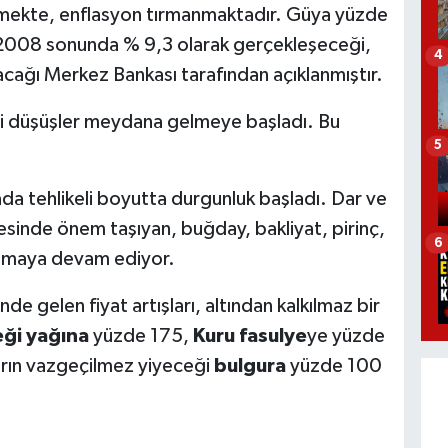
şmekte, enflasyon tırmanmaktadır. Güya yüzde
, 2008 sonunda % 9,3 olarak gerçekleşeceği,
4
acağı Merkez Bankası tarafından açıklanmıştır.
di düşüşler meydana gelmeye başladı. Bu
5
da tehlikeli boyutta durgunluk başladı. Dar ve
esinde önem taşıyan, buğday, bakliyat, pirinç,
6
artmaya devam ediyor.
nde gelen fiyat artışları, altından kalkılmaz bir
eği yağına
yüzde 175,
Kuru fasulye
ye yüzde
arın vazgeçilmez yiyeceği
bulgura
yüzde 100