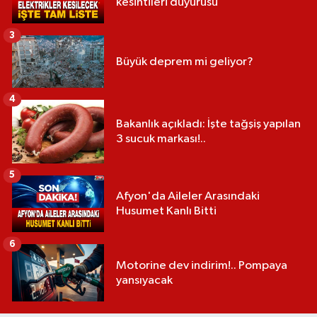
kesintileri duyurusu
3
Büyük deprem mi geliyor?
4
Bakanlık açıkladı: İşte tağşiş yapılan
3 sucuk markası!..
5
Afyon'da Aileler Arasındaki
Husumet Kanlı Bitti
6
Motorine dev indirim!.. Pompaya
yansıyacak