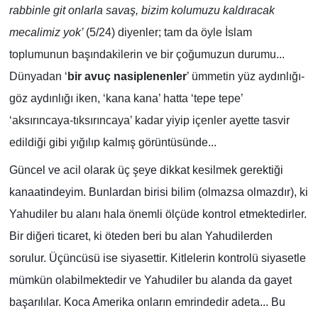
rabbinle git onlarla savaş, bizim kolumuzu kaldıracak
mecalimiz yok’
(5/24) diyenler; tam da öyle İslam
toplumunun başındakilerin ve bir çoğumuzun durumu...
Dünyadan ‘
bir avuç nasiplenenler
’ ümmetin yüz aydınlığı-
göz aydınlığı iken, ‘kana kana’ hatta ‘tepe tepe’
‘aksırıncaya-tıksırıncaya’ kadar yiyip içenler ayette tasvir
edildiği gibi yığılıp kalmış görüntüsünde...
Güncel ve acil olarak üç şeye dikkat kesilmek gerektiği
kanaatindeyim. Bunlardan birisi bilim (olmazsa olmazdır), ki
Yahudiler bu alanı hala önemli ölçüde kontrol etmektedirler.
Bir diğeri ticaret, ki öteden beri bu alan Yahudilerden
sorulur. Üçüncüsü ise siyasettir. Kitlelerin kontrolü siyasetle
mümkün olabilmektedir ve Yahudiler bu alanda da gayet
başarılılar. Koca Amerika onların emrindedir adeta... Bu