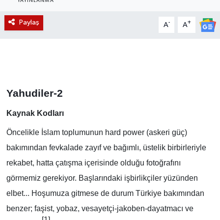
YAYINLANMA
Magazin
Paylaş
-
+
A
A
Etkinlikler
Yahudiler-2
Kaynak Kodları
Öncelikle İslam toplumunun hard power (askeri güç)
bakımından fevkalade zayıf ve bağımlı, üstelik birbirleriyle
rekabet, hatta çatışma içerisinde olduğu fotoğrafını
görmemiz gerekiyor. Başlarındaki işbirlikçiler yüzünden
elbet... Hoşumuza gitmese de durum Türkiye bakımından
benzer; faşist, yobaz, vesayetçi-jakoben-dayatmacı ve
[1]