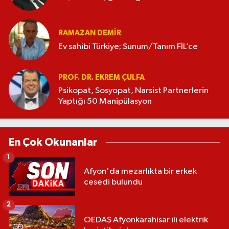
RAMAZAN DEMİR
Ev sahibi Türkiye; Sunum/Tanım FİL’ce
PROF. DR. EKREM ÇULFA
Psikopat, Sosyopat, Narsist Partnerlerin
Yaptığı 50 Manipülasyon
En Çok Okunanlar
1
Afyon'da mezarlıkta bir erkek
cesedi bulundu
2
OEDAŞ Afyonkarahisar ili elektrik