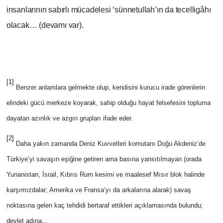
insanlarının sabırlı mücadelesi ‘sünnetullah’ın da tecelligâhı
olacak… (devamı var).
[1]
Benzer anlamlara gelmekte olup, kendisini kurucu irade görenlerin
elindeki gücü merkeze koyarak, sahip olduğu hayat felsefesini topluma
dayatan azınlık ve azgın grupları ifade eder.
[2]
Daha yakın zamanda Deniz Kuvvetleri komutanı Doğu Akdeniz’de
Türkiye’yi savaşın eşiğine getiren ama basına yansıtılmayan (orada
Yunanistan, İsrail, Kıbrıs Rum kesimi ve maalesef Mısır blok halinde
karşımızdalar; Amerika ve Fransa’yı da arkalarına alarak) savaş
noktasına gelen kaç tehdidi bertaraf ettikleri açıklamasında bulundu;
devlet adına...