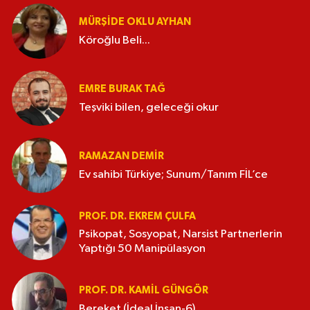
MÜRŞIDE OKLU AYHAN
Köroğlu Beli...
EMRE BURAK TAĞ
Teşviki bilen, geleceği okur
RAMAZAN DEMİR
Ev sahibi Türkiye; Sunum/Tanım FİL’ce
PROF. DR. EKREM ÇULFA
Psikopat, Sosyopat, Narsist Partnerlerin
Yaptığı 50 Manipülasyon
PROF. DR. KAMIL GÜNGÖR
Bereket (İdeal İnsan-6)