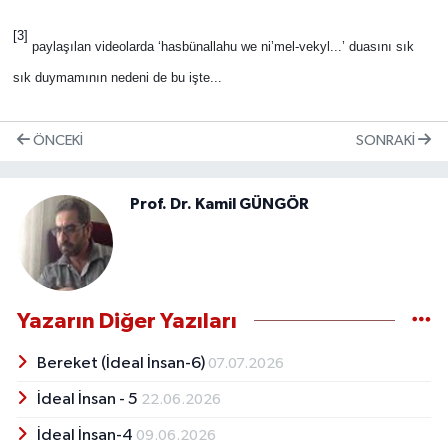
[3]
paylaşılan videolarda ‘hasbünallahu we ni’mel-vekyl...’ duasını sık
sık duymamının nedeni de bu işte...
ÖNCEKI
SONRAKI
Prof. Dr. Kamil GÜNGÖR
Yazarın Diğer Yazıları
Bereket (İdeal İnsan-6)
07.07.2026
İdeal İnsan - 5
22.06.2026
İdeal İnsan-4
09.06.2026