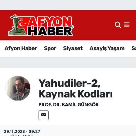
Afyon Haber
Siyaset
Afyon Haber
Spor
Siyaset
Asayiş Yaşam
S
Spor
Asayiş Yaşam
Yahudiler-2,
Sağlık
Kaynak Kodları
Eğitim
PROF. DR. KAMIL GÜNGÖR
Sivil Toplum
Ekonomi
29.11.2023 - 09:27