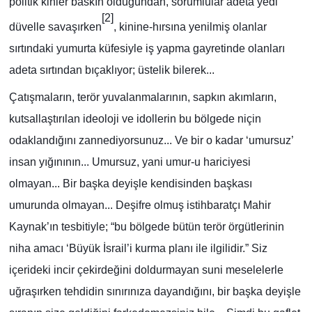
politik kinler baskın olduğundan, sorumlular adeta yedi
[2]
düvelle savaşırken
, kinine-hırsına yenilmiş olanlar
sırtındaki yumurta küfesiyle iş yapma gayretinde olanları
adeta sırtından bıçaklıyor; üstelik bilerek...
Çatışmaların, terör yuvalanmalarının, sapkın akımların,
kutsallaştırılan ideoloji ve idollerin bu bölgede niçin
odaklandığını zannediyorsunuz... Ve bir o kadar ‘umursuz’
insan yığınının... Umursuz, yani umur-u hariciyesi
olmayan... Bir başka deyişle kendisinden başkası
umurunda olmayan... Deşifre olmuş istihbaratçı Mahir
Kaynak’ın tesbitiyle; “bu bölgede bütün terör örgütlerinin
niha amacı ‘Büyük İsrail’i kurma planı ile ilgilidir.” Siz
içerideki incir çekirdeğini doldurmayan suni meselelerle
uğraşırken tehdidin sınırınıza dayandığını, bir başka deyişle