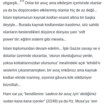
oligarşik...
Onlar bir avuç ama etkileşim içerisinde olanlar
ya da bu düşünceden etkilenmiş olanlar hiç de az değil...
İslam toplumunun kaynak kodları esaret altına bir başka
deyişle... Burada kaynak kodlarından kasdımız, söz sahibi
olanların beslendikleri düşünce dünyası yani ‘soft
power’dır; eğitim sistemi gibi mesela...
İslam toplumundan devam edelim... İşte Gazze savaşı ve o
dolarlar üzerinde oturanlar, ‘oturun oturduğunuz yerde,
yoksa koltuklarınızdan olursunuz’ mealindeki açık ‘tehdid’e
seslerini çıkaramamışken, bir avuç imkânsız ama kaynak
kodları elinde inanmış, siyonist gâvura kök söktürüyor
biiznillah...
Hani var ya; “
kendilerine ‘sadece bir avuç için’ dediğimiz
sudan kana kana içenler”
(2/249) ya da Hz. Musa’ya
‘sen