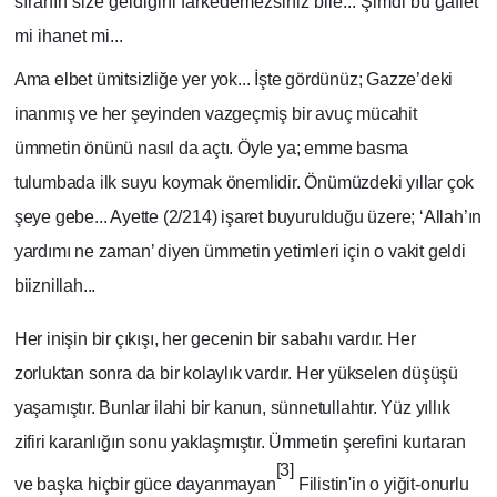
sıranın size geldiğini farkedemezsiniz bile... Şimdi bu gaflet
mi ihanet mi...
Ama elbet ümitsizliğe yer yok... İşte gördünüz; Gazze’deki
inanmış ve her şeyinden vazgeçmiş bir avuç mücahit
ümmetin önünü nasıl da açtı. Öyle ya; emme basma
tulumbada ilk suyu koymak önemlidir. Önümüzdeki yıllar çok
şeye gebe... Ayette (2/214) işaret buyurulduğu üzere; ‘Allah’ın
yardımı ne zaman’ diyen ümmetin yetimleri için o vakit geldi
biiznillah...
Her inişin bir çıkışı, her gecenin bir sabahı vardır. Her
zorluktan sonra da bir kolaylık vardır. Her yükselen düşüşü
yaşamıştır. Bunlar ilahi bir kanun, sünnetullahtır. Yüz yıllık
zifiri karanlığın sonu yaklaşmıştır. Ümmetin şerefini kurtaran
[3]
ve başka hiçbir güce dayanmayan
Filistin'in o yiğit-onurlu