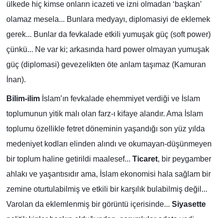
ülkede hiç kimse onların icazeti ve izni olmadan ‘başkan’
olamaz mesela... Bunlara medyayı, diplomasiyi de eklemek
gerek... Bunlar da fevkalade etkili yumuşak güç (soft power)
çünkü... Ne var ki; arkasında hard power olmayan yumuşak
güç (diplomasi) gevezelikten öte anlam taşımaz (Kamuran
İnan).
Bilim-ilim
İslam’ın fevkalade ehemmiyet verdiği ve İslam
toplumunun yitik malı olan farz-ı kifaye alandır. Ama İslam
toplumu özellikle fetret döneminin yaşandığı son yüz yılda
medeniyet kodları elinden alındı ve okumayan-düşünmeyen
bir toplum haline getirildi maalesef...
Ticaret
, bir peygamber
ahlakı ve yaşantısıdır ama, İslam ekonomisi hala sağlam bir
zemine oturtulabilmiş ve etkili bir karşılık bulabilmiş değil...
Varolan da eklemlenmiş bir görüntü içerisinde...
Siyasette