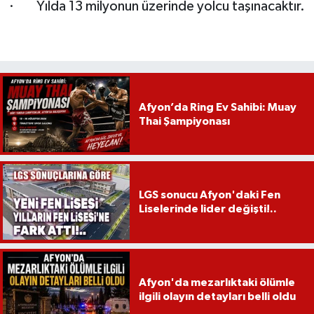
· Yılda 13 milyonun üzerinde yolcu taşınacaktır.
Afyon’da Ring Ev Sahibi: Muay
Thai Şampiyonası
LGS sonucu Afyon'daki Fen
Liselerinde lider değişti!..
Afyon'da mezarlıktaki ölümle
ilgili olayın detayları belli oldu