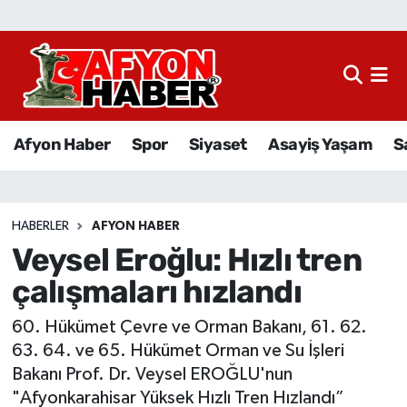
Afyon Haber
Siyaset
Afyon Haber
Spor
Siyaset
Asayiş Yaşam
S
Spor
Asayiş Yaşam
HABERLER
AFYON HABER
Veysel Eroğlu: Hızlı tren
Sağlık
çalışmaları hızlandı
Eğitim
60. Hükümet Çevre ve Orman Bakanı, 61. 62.
Sivil Toplum
63. 64. ve 65. Hükümet Orman ve Su İşleri
Bakanı Prof. Dr. Veysel EROĞLU'nun
Ekonomi
"Afyonkarahisar Yüksek Hızlı Tren Hızlandı”