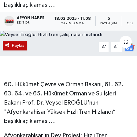
başlıklı açıklaması...
Magazin
AFYON HABER
18.03.2025 - 11:08
5
EDITÖR
YAYINLANMA
PAYLAŞIM
OKUN
Etkinlikler
Paylaş
-
+
A
A
60. Hükümet Çevre ve Orman Bakanı, 61. 62.
63. 64. ve 65. Hükümet Orman ve Su İşleri
Bakanı Prof. Dr. Veysel EROĞLU'nun
"Afyonkarahisar Yüksek Hızlı Tren Hızlandı”
başlıklı açıklaması...
Afyonkarahisar’ın Dev Projesi; Hızlı Tren