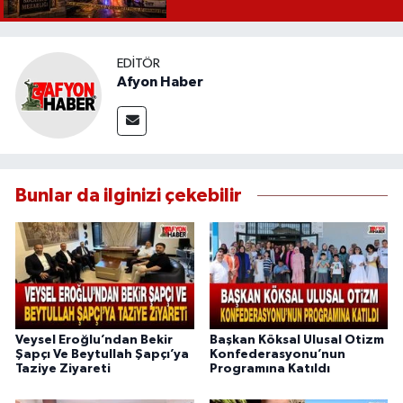
EDITÖR
Afyon Haber
Bunlar da ilginizi çekebilir
Veysel Eroğlu’ndan Bekir
Başkan Köksal Ulusal Otizm
Şapçı Ve Beytullah Şapçı’ya
Konfederasyonu’nun
Taziye Ziyareti
Programına Katıldı