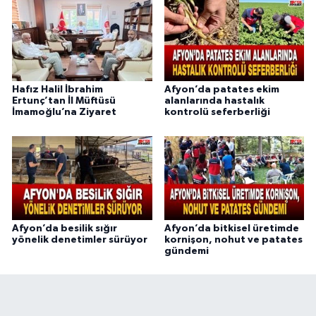
Hafız Halil İbrahim
Afyon’da patates ekim
Ertunç’tan İl Müftüsü
alanlarında hastalık
İmamoğlu’na Ziyaret
kontrolü seferberliği
Afyon’da besilik sığır
Afyon’da bitkisel üretimde
yönelik denetimler sürüyor
kornişon, nohut ve patates
gündemi