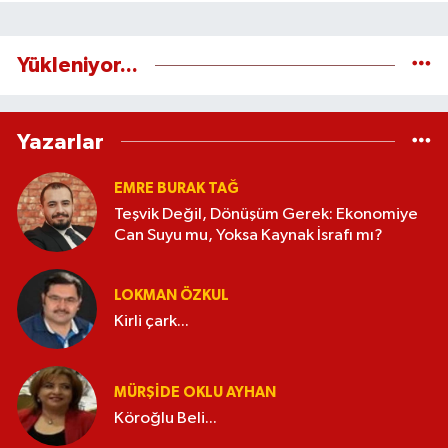
Yükleniyor...
Yazarlar
EMRE BURAK TAĞ
Teşvik Değil, Dönüşüm Gerek: Ekonomiye
Can Suyu mu, Yoksa Kaynak İsrafı mı?
LOKMAN ÖZKUL
Kirli çark...
MÜRŞIDE OKLU AYHAN
Köroğlu Beli...