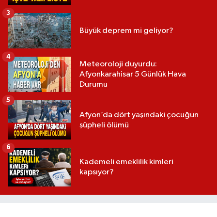
3
Büyük deprem mi geliyor?
4
Meteoroloji duyurdu:
Afyonkarahisar 5 Günlük Hava
Durumu
5
Afyon’da dört yaşındaki çocuğun
şüpheli ölümü
6
Kademeli emeklilik kimleri
kapsıyor?