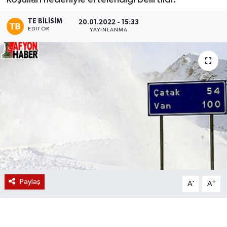
Magazin
TE BILISIM
20.01.2022 - 15:33
EDITÖR
YAYINLANMA
Etkinlikler
Paylaş
-
+
A
A