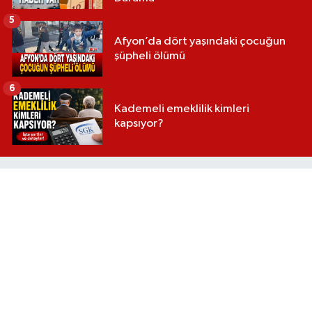
5
Afyon’da dört yaşındaki çocuğun
şüpheli ölümü
6
Kademeli emeklilik kimleri
kapsıyor?