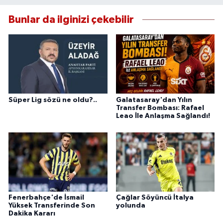
Bunlar da ilginizi çekebilir
Süper Lig sözü ne oldu?..
Galatasaray'dan Yılın
Transfer Bombası: Rafael
Leao İle Anlaşma Sağlandı!
Fenerbahçe'de İsmail
Çağlar Söyüncü İtalya
Yüksek Transferinde Son
yolunda
Dakika Kararı