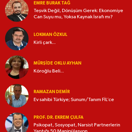
EMRE BURAK TAĞ
Teşvik Değil, Dönüşüm Gerek: Ekonomiye
Can Suyu mu, Yoksa Kaynak İsrafı mı?
LOKMAN ÖZKUL
Kirli çark...
MÜRŞIDE OKLU AYHAN
Köroğlu Beli...
RAMAZAN DEMİR
Ev sahibi Türkiye; Sunum/Tanım FİL’ce
PROF. DR. EKREM ÇULFA
Psikopat, Sosyopat, Narsist Partnerlerin
Yaptığı 50 Manipülasyon