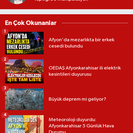
En Çok Okunanlar
1
Afyon'da mezarlıkta bir erkek
cesedi bulundu
2
OEDAŞ Afyonkarahisar ili elektrik
kesintileri duyurusu
3
Büyük deprem mi geliyor?
4
Meteoroloji duyurdu:
Afyonkarahisar 5 Günlük Hava
Durumu