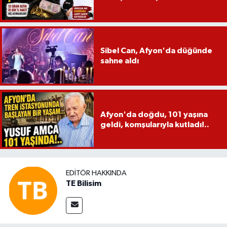
Sibel Can, Afyon'da düğünde
sahne aldı
Afyon'da doğdu, 101 yaşına
geldi, komşularıyla kutladı!..
EDITÖR HAKKINDA
TE Bilisim