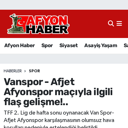
Afyon Haber
Siyaset
Afyon Haber
Spor
Siyaset
Asayiş Yaşam
S
Spor
Asayiş Yaşam
HABERLER
SPOR
Vanspor - Afjet
Sağlık
Afyonspor maçıyla ilgili
Eğitim
flaş gelişme!..
Sivil Toplum
TFF 2. Lig de hafta sonu oynanacak Van Spor-
Afjet Afyonspor karşılaşmasının olumsuz hava
Ekonomi
koşulları nedeniyle ertelendiği belirtildi.