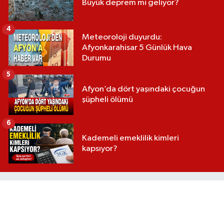
Büyük deprem mi geliyor?
4
Meteoroloji duyurdu:
Afyonkarahisar 5 Günlük Hava
Durumu
5
Afyon’da dört yaşındaki çocuğun
şüpheli ölümü
6
Kademeli emeklilik kimleri
kapsıyor?