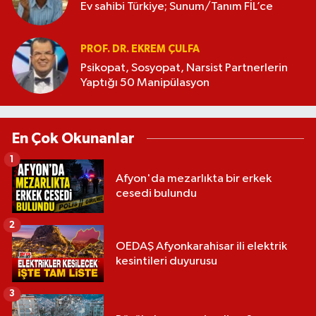
Ev sahibi Türkiye; Sunum/Tanım FİL’ce
PROF. DR. EKREM ÇULFA
Psikopat, Sosyopat, Narsist Partnerlerin
Yaptığı 50 Manipülasyon
En Çok Okunanlar
1
Afyon'da mezarlıkta bir erkek
cesedi bulundu
2
OEDAŞ Afyonkarahisar ili elektrik
kesintileri duyurusu
3