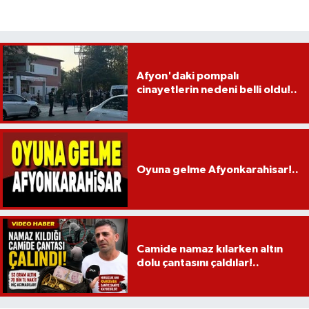
Afyon'daki pompalı
cinayetlerin nedeni belli oldu!..
Oyuna gelme Afyonkarahisar!..
Camide namaz kılarken altın
dolu çantasını çaldılar!..