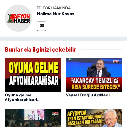
EDITÖR HAKKINDA
Halime Nur Kavas
Bunlar da ilginizi çekebilir
Oyuna gelme
Veysel Eroğlu Açıkladı
Afyonkarahisar!..