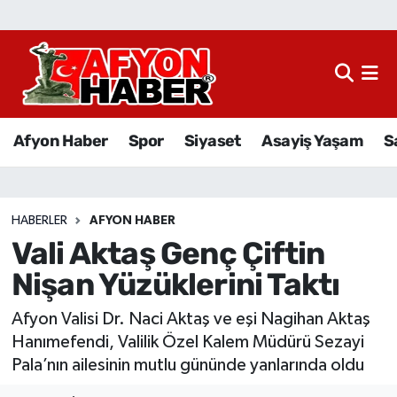
Afyon Haber
Siyaset
Afyon Haber
Spor
Siyaset
Asayiş Yaşam
S
Spor
Asayiş Yaşam
HABERLER
AFYON HABER
Vali Aktaş Genç Çiftin
Sağlık
Nişan Yüzüklerini Taktı
Eğitim
Afyon Valisi Dr. Naci Aktaş ve eşi Nagihan Aktaş
Sivil Toplum
Hanımefendi, Valilik Özel Kalem Müdürü Sezayi
Pala’nın ailesinin mutlu gününde yanlarında oldu
Ekonomi