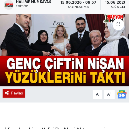
HALIME NUR KAVAS
15.06.2026 - 09:57
15.06.2026 -
EDITÖR
YAYINLANMA
GÜNCELL
Magazin
Etkinlikler
Paylaş
-
+
A
A