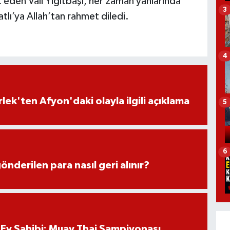
et eden Vali Yiğitbaşı, her zaman yanlarında
3
atlı’ya Allah’tan rahmet diledi.
4
lek'ten Afyon'daki olayla ilgili açıklama
5
6
önderilen para nasıl geri alınır?
Ev Sahibi: Muay Thai Şampiyonası