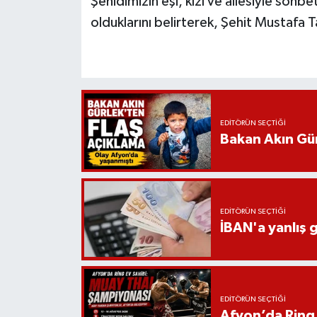
Şehidimizin eşi, kızı ve ailesiyle sohb
olduklarını belirterek, Şehit Mustafa T
EDITÖRÜN SEÇTIĞI
Bakan Akın Gür
EDITÖRÜN SEÇTIĞI
İBAN'a yanlış g
EDITÖRÜN SEÇTIĞI
Afyon’da Ring 