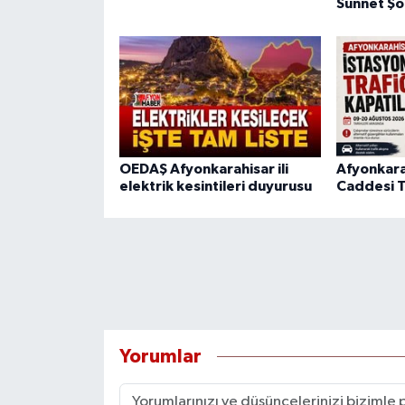
Sünnet Şö
OEDAŞ Afyonkarahisar ili
Afyonkara
elektrik kesintileri duyurusu
Caddesi T
Yorumlar