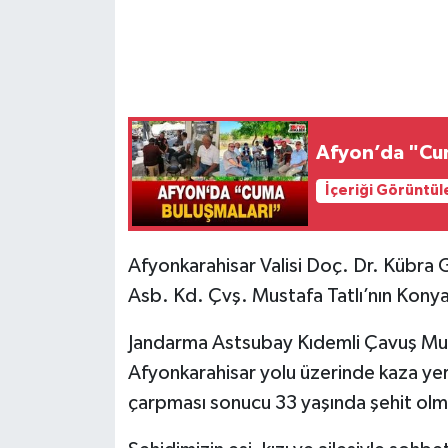
Afyon’da "Cu
İçeriği Görüntül
Afyonkarahisar Valisi Doç. Dr. Kübra G
Asb. Kd. Çvş. Mustafa Tatlı’nın Konya A
Jandarma Astsubay Kıdemli Çavuş Mu
Afyonkarahisar yolu üzerinde kaza yer
çarpması sonucu 33 yaşında şehit olm