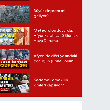
Büyük deprem mi
geliyor?
Meteoroloji duyurdu:
Afyonkarahisar 5 Günlük
Hava Durumu
Afyon’da dört yaşındaki
çocuğun şüpheli ölümü
Kademeli emeklilik
kimleri kapsıyor?