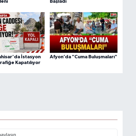
leni
Başladı
hisar'da İstasyon
Afyon’da "Cuma Buluşmaları"
rafiğe Kapatılıyor