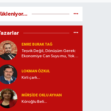
ükleniyor...
Yazarlar
EMRE BURAK TAĞ
Teşvik Değil, Dönüşüm Gerek:
Ekonomiye Can Suyu mu, Yoksa
Kaynak İsrafı mı?
LOKMAN ÖZKUL
Kirli çark...
MÜRŞIDE OKLU AYHAN
Köroğlu Beli...