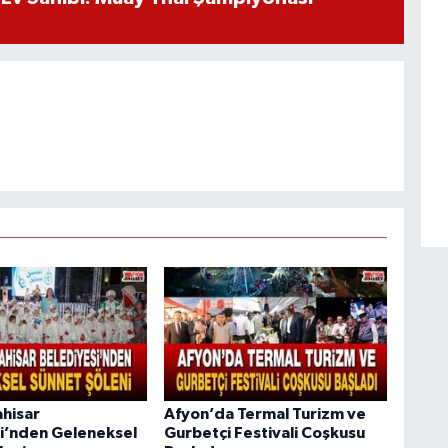
hisar
Afyon’da Termal Turizm ve
i’nden Geleneksel
Gurbetçi Festivali Coşkusu