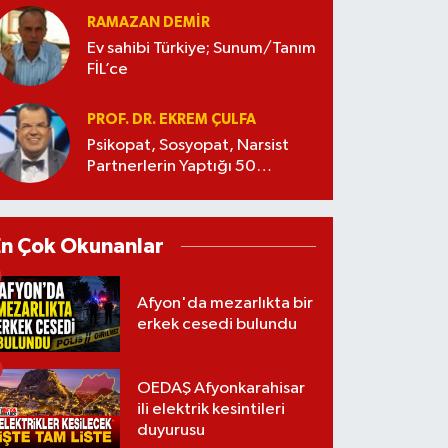
RAMAZAN DEMİR
Ev sahibi Türkiye; Sunum/Tanım
FİL’ce
PROF. DR. EKREM ÇULFA
Psikopat, Sosyopat, Narsist
Partnerlerin Yaptığı 50
Manipülasyon
En Çok Okunanlar
Afyon'da mezarlıkta bir
erkek cesedi bulundu
OEDAŞ Afyonkarahisar
ili elektrik kesintileri
duyurusu