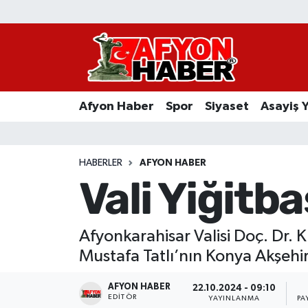
Afyon Haber
Siyaset
Afyon Haber
Spor
Siyaset
Asayiş 
Spor
Asayiş Yaşam
HABERLER
AFYON HABER
Vali Yiğitba
Sağlık
Eğitim
Afyonkarahisar Valisi Doç. Dr. 
Mustafa Tatlı’nın Konya Akşehir’d
Sivil Toplum
AFYON HABER
22.10.2024 - 09:10
Ekonomi
EDITÖR
YAYINLANMA
PA