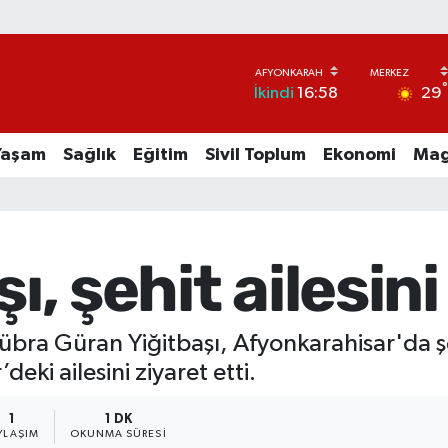
29
İkindi
16:58
Yaşam
Sağlık
Eğitim
Sivil Toplum
Ekonomi
Mag
şı, şehit ailesini
Kübra Güran Yiğitbaşı, Afyonkarahisar'da şe
eki ailesini ziyaret etti.
1
1 DK
YLAŞIM
OKUNMA SÜRESI