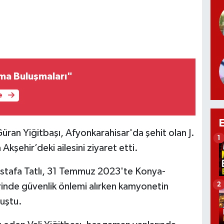
ma Buluşmaları"
e
üran Yiğitbaşı, Afyonkarahisar'da şehit olan J.
1
kşehir’deki ailesini ziyaret etti.
stafa Tatlı, 31 Temmuz 2023'te Konya-
2
inde güvenlik önlemi alırken kamyonetin
uştu.