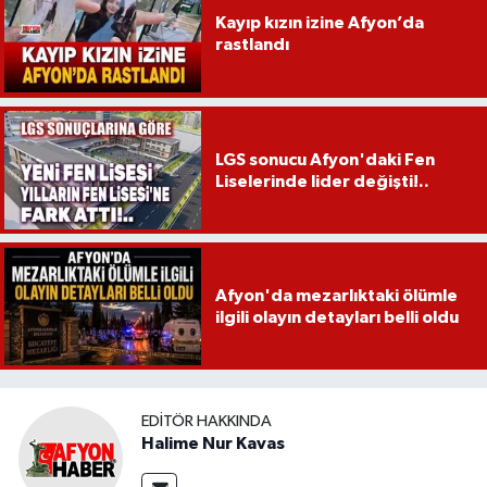
Kayıp kızın izine Afyon’da
rastlandı
LGS sonucu Afyon'daki Fen
Liselerinde lider değişti!..
Afyon'da mezarlıktaki ölümle
ilgili olayın detayları belli oldu
EDITÖR HAKKINDA
Halime Nur Kavas