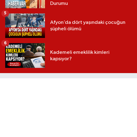
Durumu
5
Afyon’da dört yaşındaki çocuğun
şüpheli ölümü
6
Kademeli emeklilik kimleri
kapsıyor?