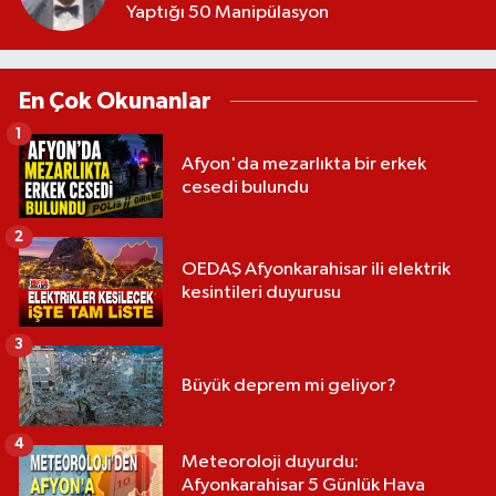
Yaptığı 50 Manipülasyon
En Çok Okunanlar
1
Afyon'da mezarlıkta bir erkek
cesedi bulundu
2
OEDAŞ Afyonkarahisar ili elektrik
kesintileri duyurusu
3
Büyük deprem mi geliyor?
4
Meteoroloji duyurdu:
Afyonkarahisar 5 Günlük Hava