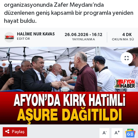
organizasyonunda Zafer Meydanı’nda
Magazin
düzenlenen geniş kapsamlı bir programla yeniden
hayat buldu.
Etkinlikler
HALIME NUR KAVAS
26.06.2026 - 16:12
4 DK
EDITÖR
YAYINLANMA
OKUNMA SÜRE
Paylaş
-
+
A
A