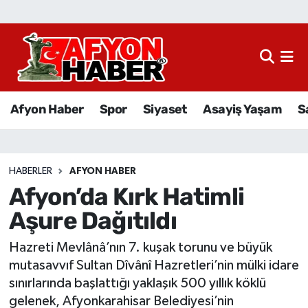
Afyon Haber
Siyaset
Afyon Haber
Spor
Siyaset
Asayiş Yaşam
S
Spor
Asayiş Yaşam
HABERLER
AFYON HABER
Afyon’da Kırk Hatimli
Sağlık
Aşure Dağıtıldı
Eğitim
Hazreti Mevlânâ’nın 7. kuşak torunu ve büyük
Sivil Toplum
mutasavvıf Sultan Dîvânî Hazretleri’nin mülki idare
sınırlarında başlattığı yaklaşık 500 yıllık köklü
Ekonomi
gelenek, Afyonkarahisar Belediyesi’nin