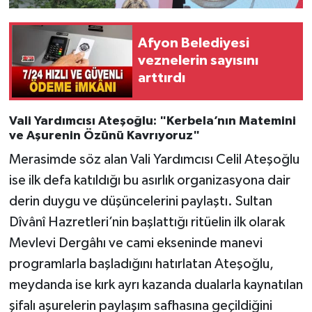
Afyon Belediyesi
veznelerin sayısını
arttırdı
Vali Yardımcısı Ateşoğlu: "Kerbela’nın Matemini
ve Aşurenin Özünü Kavrıyoruz"
Merasimde söz alan Vali Yardımcısı Celil Ateşoğlu
ise ilk defa katıldığı bu asırlık organizasyona dair
derin duygu ve düşüncelerini paylaştı. Sultan
Dîvânî Hazretleri’nin başlattığı ritüelin ilk olarak
Mevlevi Dergâhı ve cami ekseninde manevi
programlarla başladığını hatırlatan Ateşoğlu,
meydanda ise kırk ayrı kazanda dualarla kaynatılan
şifalı aşurelerin paylaşım safhasına geçildiğini