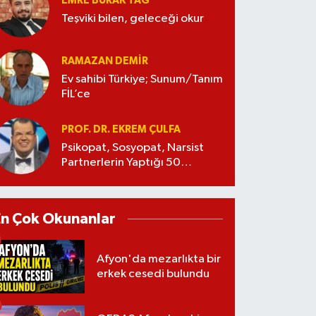
EMRE BURAK TAĞ
Teşviki bilen, geleceği okur
RAMAZAN DEMİR
Ev sahibi Türkiye; Sunum/Tanım
FİL’ce
PROF. DR. EKREM ÇULFA
Psikopat, Sosyopat, Narsist
Partnerlerin Yaptığı 50
Manipülasyon
En Çok Okunanlar
Afyon'da mezarlıkta bir
erkek cesedi bulundu