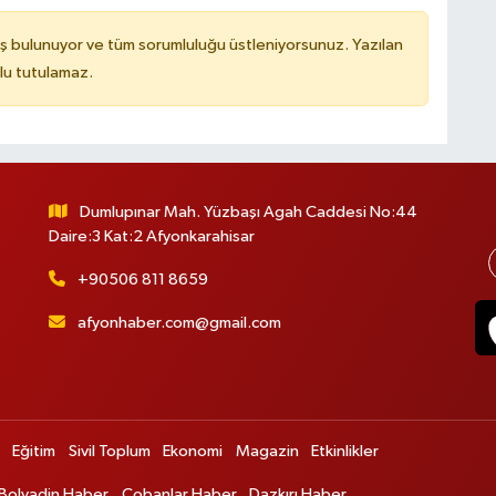
ş bulunuyor ve tüm sorumluluğu üstleniyorsunuz. Yazılan
lu tutulamaz.
Dumlupınar Mah. Yüzbaşı Agah Caddesi No:44
Daire:3 Kat:2 Afyonkarahisar
+90506 811 8659
afyonhaber.com@gmail.com
Eğitim
Sivil Toplum
Ekonomi
Magazin
Etkinlikler
Bolvadin Haber
Çobanlar Haber
Dazkırı Haber