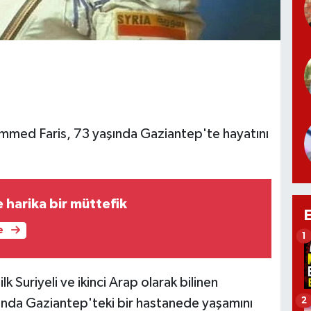
ammed Faris, 73 yaşında Gaziantep'te hayatını
 harika bir müttefik
e
1
lk Suriyeli ve ikinci Arap olarak bilinen
2
da Gaziantep'teki bir hastanede yaşamını