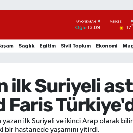
17
Öğle
13:09
Yaşam
Sağlık
Eğitim
Sivil Toplum
Ekonomi
Mag
 ilk Suriyeli as
aris Türkiye'de
h yazan ilk Suriyeli ve ikinci Arap olara
i bir hastanede yaşamını yitirdi.