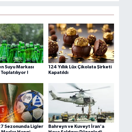
n Suyu Markası
124 Yıllık Lüx Çikolata Şirketi
Toplatılıyor !
Kapatıldı
7 Sezonunda Ligler
Bahreyn ve Kuveyt İran'a
! Maçlar Hangi
Hava Saldırısı Düzenledi