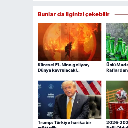
Bunlar da ilginizi çekebilir
Küresel EL-Nino geliyor,
Ünlü Made
Dünya kavrulacak!..
Raflardan 
Trump: Türkiye harika bir
2026-202
müttefik
Belli Oldu