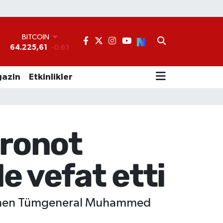
BITCOIN
64.225,61
-0.63
°
DOLAR
47,7143
0.16
EURO
azin
Etkinlikler
55,0317
-0.02
STERLİN
64,2463
0.07
GRAM ALTIN
6510.40
0.45
tronot
BİST100
13.799
70
 vefat etti
k bilinen Tümgeneral Muhammed