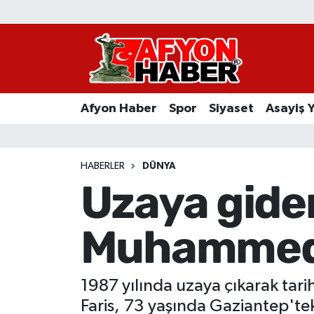
Afyon Haber
Siyaset
Afyon Haber
Spor
Siyaset
Asayiş 
Spor
Asayiş Yaşam
HABERLER
DÜNYA
Uzaya giden
Sağlık
Muhammed F
Eğitim
Sivil Toplum
1987 yılında uzaya çıkarak tari
Ekonomi
Faris, 73 yaşında Gaziantep'tek