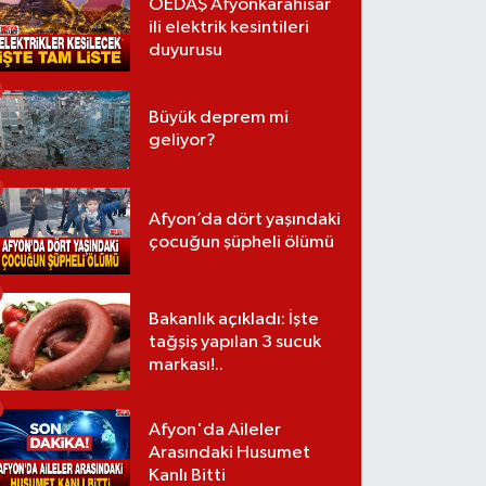
OEDAŞ Afyonkarahisar
ili elektrik kesintileri
duyurusu
Büyük deprem mi
geliyor?
Afyon’da dört yaşındaki
çocuğun şüpheli ölümü
Bakanlık açıkladı: İşte
tağşiş yapılan 3 sucuk
markası!..
Afyon'da Aileler
Arasındaki Husumet
Kanlı Bitti