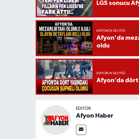
LGS sonucu Afy
EDITÖRÜN SEÇTIĞI
Afyon'da mezarl
oldu
EDITÖRÜN SEÇTIĞI
Afyon’da dört
EDITÖR
Afyon Haber