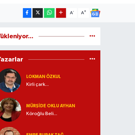
-
+
A
A
ükleniyor...
Yazarlar
LOKMAN ÖZKUL
Kirli çark...
MÜRŞIDE OKLU AYHAN
Köroğlu Beli...