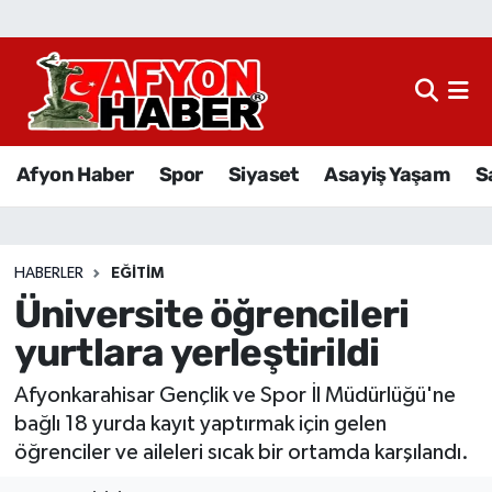
Afyon Haber
Siyaset
Afyon Haber
Spor
Siyaset
Asayiş Yaşam
S
Spor
Asayiş Yaşam
HABERLER
EĞITIM
Üniversite öğrencileri
Sağlık
yurtlara yerleştirildi
Eğitim
Afyonkarahisar Gençlik ve Spor İl Müdürlüğü'ne
Sivil Toplum
bağlı 18 yurda kayıt yaptırmak için gelen
öğrenciler ve aileleri sıcak bir ortamda karşılandı.
Ekonomi