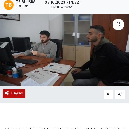
TE BILISIM
05.10.2023 - 14:52
EDITÖR
YAYINLANMA
Magazin
Etkinlikler
Paylaş
-
+
A
A