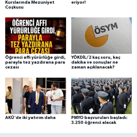
Kurslarında Mezuniyet
eriyor!
Coşkusu
Öğrenci affı yürürlüğe girdi,
YÖKDİL/2 kaç soru, kaç
parayla tez yazdırana para
dakika ve sonuçlar ne
cezası
zaman açıklanacak?
AKÜ'de iki yatırım daha
PMYO başvuruları başladı:
3.250 öğrenci alacak