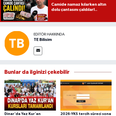
Camide namaz kılarken altın
dolu çantasını çaldılar!..
EDITÖR HAKKINDA
TE Bilisim
Bunlar da ilginizi çekebilir
Dinar'da Yaz Kur'an
2026-YKS tercih süreci sona