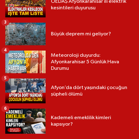
OEDAŞ Afyonkarahisar ili elektrik
kesintileri duyurusu
3
Büyük deprem mi geliyor?
4
Meteoroloji duyurdu:
Afyonkarahisar 5 Günlük Hava
Durumu
5
Afyon’da dört yaşındaki çocuğun
şüpheli ölümü
6
Kademeli emeklilik kimleri
kapsıyor?