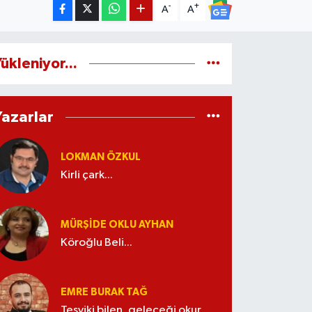
-
+
A
A
ükleniyor...
Yazarlar
LOKMAN ÖZKUL
Kirli çark...
MÜRŞIDE OKLU AYHAN
Köroğlu Beli...
EMRE BURAK TAĞ
Teşviki bilen, geleceği okur