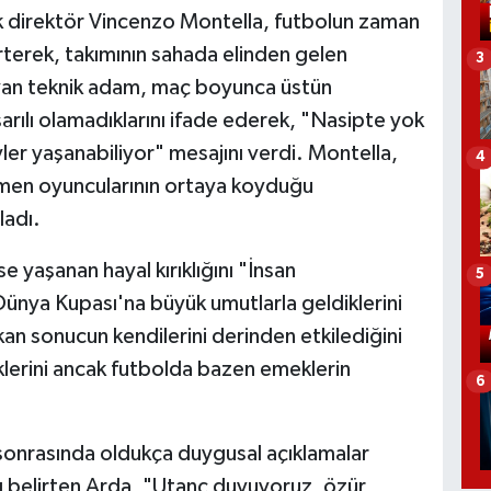
k direktör Vincenzo Montella, futbolun zaman
terek, takımının sahada elinden gelen
3
lyan teknik adam, maç boyunca üstün
arılı olamadıklarını ifade ederek, "Nasipte yok
er yaşanabiliyor" mesajını verdi. Montella,
4
men oyuncularının ortaya koyduğu
adı.
e yaşanan hayal kırıklığını "İnsan
5
Dünya Kupası'na büyük umutlarla geldiklerini
kan sonucun kendilerini derinden etkilediğini
klerini ancak futbolda bazen emeklerin
6
sonrasında oldukça duygusal açıklamalar
ını belirten Arda, "Utanç duyuyoruz, özür