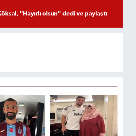
öksal, "Hayırlı olsun" dedi ve paylaştı