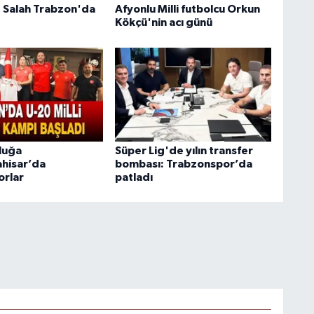
Salah Trabzon'da
Afyonlu Milli futbolcu Orkun
Kökçü'nin acı günü
luğa
Süper Lig'de yılın transfer
hisar’da
bombası: Trabzonspor’da
orlar
patladı