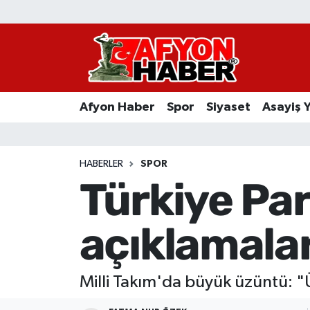
Afyon Haber
Siyaset
Afyon Haber
Spor
Siyaset
Asayiş 
Spor
Asayiş Yaşam
HABERLER
SPOR
Türkiye Pa
Sağlık
açıklamala
Eğitim
Sivil Toplum
Milli Takım'da büyük üzüntü: "
Ekonomi