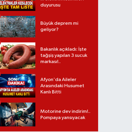
duyurusu
Büyük deprem mi
geliyor?
Bakanlık açıkladı: İşte
tağşiş yapılan 3 sucuk
markası!..
Afyon'da Aileler
Arasındaki Husumet
Kanlı Bitti
Motorine dev indirim!..
Pompaya yansıyacak