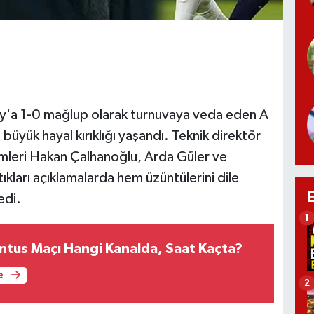
'a 1-0 mağlup olarak turnuvaya veda eden A
büyük hayal kırıklığı yaşandı. Teknik direktör
simleri Hakan Çalhanoğlu, Arda Güler ve
ıkları açıklamalarda hem üzüntülerini dile
edi.
1
entus Maçı Hangi Kanalda, Saat Kaçta?
e
2