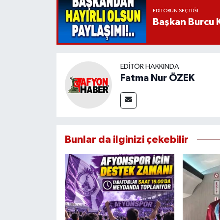
EDITÖRÜN SEÇTIĞI
Başkan Burcu K
EDITÖR HAKKINDA
Fatma Nur ÖZEK
Bunlar da ilginizi çekebilir