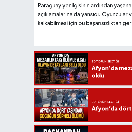
Paraguay yenilgisinin ardından yaşanan
açıklamalarına da yansıdı. Oyuncular 
kalkabilmesi için bu başarısızlıktan gere
EDITÖRÜN SEÇTIĞI
Afyon'da mezarl
oldu
EDITÖRÜN SEÇTIĞI
Afyon’da dört