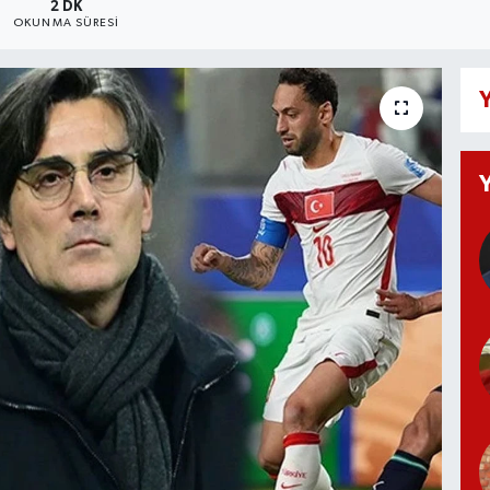
2 DK
OKUNMA SÜRESI
Y