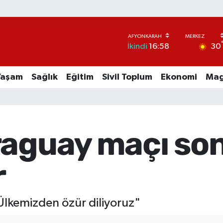
30
İkindi
16:58
Yaşam
Sağlık
Eğitim
Sivil Toplum
Ekonomi
Mag
raguay maçı son
r
Ülkemizden özür diliyoruz"