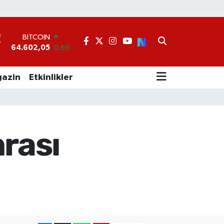
BITCOIN
64.602,05
0.69
DOLAR
°
47,5986
0.06
EURO
55,0700
0.1
azin
Etkinlikler
STERLİN
64,2438
0.21
GRAM ALTIN
6513.94
0.32
BİST100
rası
13.768
48