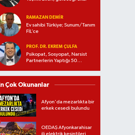
RAMAZAN DEMİR
Ev sahibi Türkiye; Sunum/Tanım
FİL’ce
PROF. DR. EKREM ÇULFA
Psikopat, Sosyopat, Narsist
Partnerlerin Yaptığı 50
Manipülasyon
En Çok Okunanlar
Afyon'da mezarlıkta bir
erkek cesedi bulundu
OEDAŞ Afyonkarahisar
ili elektrik kesintileri