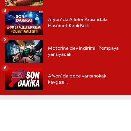
4
Afyon'da Aileler Arasındaki
Husumet Kanlı Bitti
5
Motorine dev indirim!.. Pompaya
yansıyacak
6
Afyon'da gece yarısı sokak
kavgası!..