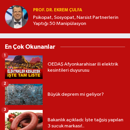
PROF. DR. EKREM ÇULFA
Psikopat, Sosyopat, Narsist Partnerlerin
Yaptığı 50 Manipülasyon
En Çok Okunanlar
1
OEDAŞ Afyonkarahisar ili elektrik
kesintileri duyurusu
2
Büyük deprem mi geliyor?
3
Bakanlık açıkladı: İşte tağşiş yapılan
3 sucuk markası!..