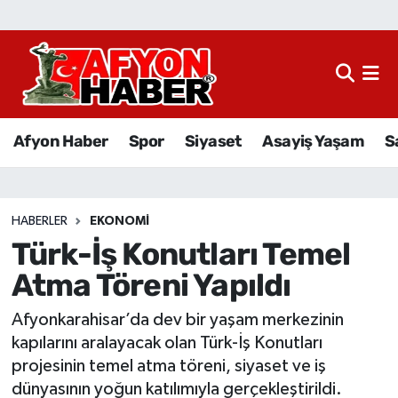
Afyon Haber
Siyaset
Afyon Haber
Spor
Siyaset
Asayiş Yaşam
S
Spor
Asayiş Yaşam
HABERLER
EKONOMI
Türk-İş Konutları Temel
Sağlık
Atma Töreni Yapıldı
Eğitim
Afyonkarahisar’da dev bir yaşam merkezinin
Sivil Toplum
kapılarını aralayacak olan Türk-İş Konutları
projesinin temel atma töreni, siyaset ve iş
Ekonomi
dünyasının yoğun katılımıyla gerçekleştirildi.