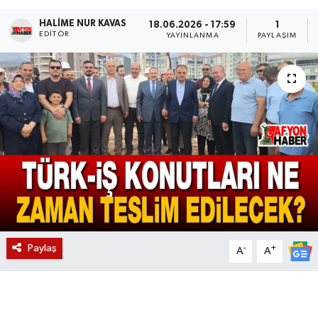
HALIME NUR KAVAS
Magazin
18.06.2026 - 17:59
1
EDITÖR
YAYINLANMA
PAYLAŞIM
Etkinlikler
Paylaş
-
+
A
A