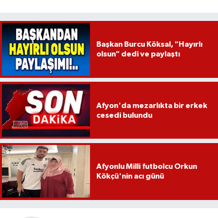
Başkan Burcu Köksal, "Hayırlı
olsun" dedi ve paylaştı
Afyon'da mezarlıkta bir erkek
cesedi bulundu
Afyonlu Milli futbolcu Orkun
Kökçü'nin acı günü