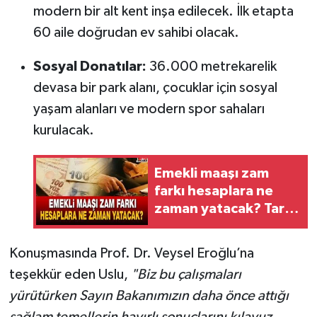
modern bir alt kent inşa edilecek. İlk etapta
60 aile doğrudan ev sahibi olacak.
Sosyal Donatılar:
36.000 metrekarelik
devasa bir park alanı, çocuklar için sosyal
yaşam alanları ve modern spor sahaları
kurulacak.
Emekli maaşı zam
farkı hesaplara ne
zaman yatacak? Tarih
belli oldu
Konuşmasında Prof. Dr. Veysel Eroğlu’na
teşekkür eden Uslu,
"Biz bu çalışmaları
yürütürken Sayın Bakanımızın daha önce attığı
sağlam temellerin hayırlı sonuçlarını kılavuz