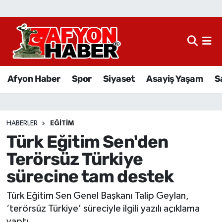
Afyon Haber
Siyaset
Afyon Haber
Spor
Siyaset
Asayiş Yaşam
S
Spor
Asayiş Yaşam
HABERLER
EĞITIM
Türk Eğitim Sen'den
Sağlık
Terörsüz Türkiye
Eğitim
sürecine tam destek
Sivil Toplum
Türk Eğitim Sen Genel Başkanı Talip Geylan,
‘terörsüz Türkiye’ süreciyle ilgili yazılı açıklama
Ekonomi
yaptı.