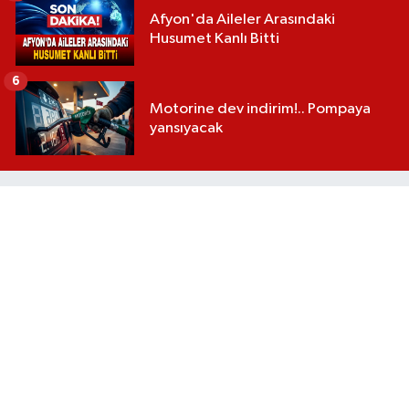
Afyon'da Aileler Arasındaki
Husumet Kanlı Bitti
6
Motorine dev indirim!.. Pompaya
yansıyacak