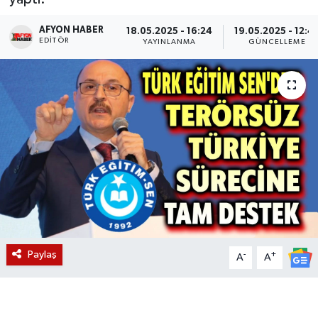
Magazin
AFYON HABER
18.05.2025 - 16:24
19.05.2025 - 12:4
EDITÖR
YAYINLANMA
GÜNCELLEME
Etkinlikler
Paylaş
-
+
A
A