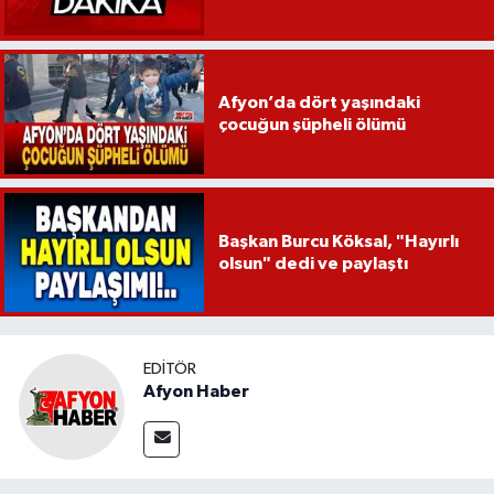
Afyon’da dört yaşındaki
çocuğun şüpheli ölümü
Başkan Burcu Köksal, "Hayırlı
olsun" dedi ve paylaştı
EDITÖR
Afyon Haber