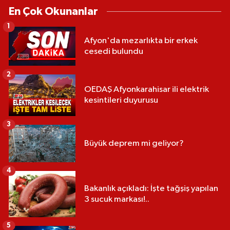
En Çok Okunanlar
1
Afyon'da mezarlıkta bir erkek
cesedi bulundu
2
OEDAŞ Afyonkarahisar ili elektrik
kesintileri duyurusu
3
Büyük deprem mi geliyor?
4
Bakanlık açıkladı: İşte tağşiş yapılan
3 sucuk markası!..
5