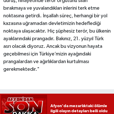
duruş, nihayetinde terör örgütünü silah
bırakmaya ve yuvalandıkları inlerini terk etme
noktasına getirdi. İnşallah süreç, herhangi bir yol
kazasına uğramadan devletimizin hedeflediği
noktaya ulaşacaktır. Hiç şüphesiz terör, bu ülkenin
ayaklarındaki prangadır. Bakınız, 21. yüzyıl Türk
asrı olacak diyoruz. Ancak bu vizyonun hayata
geçebilmesi için Türkiye’mizin ayağındaki
prangalardan ve ağırlıklardan kurtulması
gerekmektedir."
Afyon'da mezarlıktaki ölümle
ilgili olayın detayları belli oldu