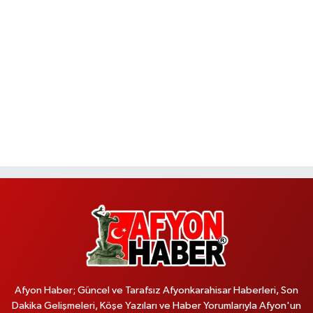
Afyon Haber; Güncel ve Tarafsız Afyonkarahisar Haberleri, Son
Dakika Gelişmeleri, Köşe Yazıları ve Haber Yorumlarıyla Afyon'un