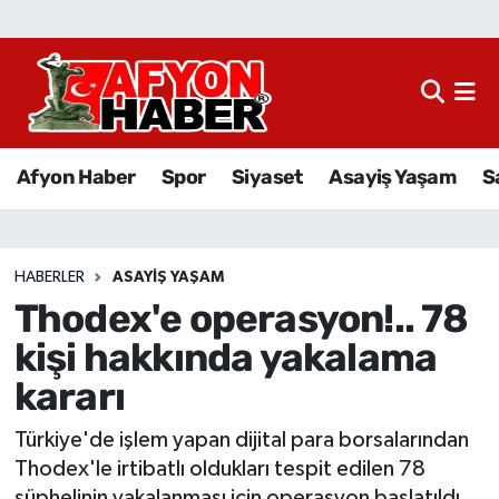
Afyon Haber
Siyaset
Afyon Haber
Spor
Siyaset
Asayiş Yaşam
S
Spor
Asayiş Yaşam
HABERLER
ASAYIŞ YAŞAM
Thodex'e operasyon!.. 78
Sağlık
kişi hakkında yakalama
Eğitim
kararı
Sivil Toplum
Türkiye'de işlem yapan dijital para borsalarından
Thodex'le irtibatlı oldukları tespit edilen 78
Ekonomi
şüphelinin yakalanması için operasyon başlatıldı.