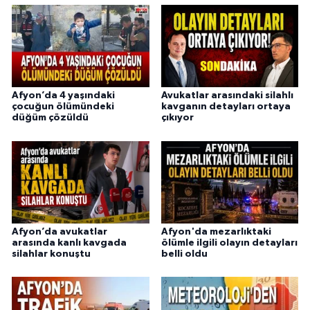
Afyon’da 4 yaşındaki
Avukatlar arasındaki silahlı
çocuğun ölümündeki
kavganın detayları ortaya
düğüm çözüldü
çıkıyor
Afyon’da avukatlar
Afyon'da mezarlıktaki
arasında kanlı kavgada
ölümle ilgili olayın detayları
silahlar konuştu
belli oldu