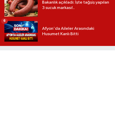
Bakanlık açıkladı: İşte tağşiş yapılan
3 sucuk markası!..
6
Afyon'da Aileler Arasındaki
Husumet Kanlı Bitti