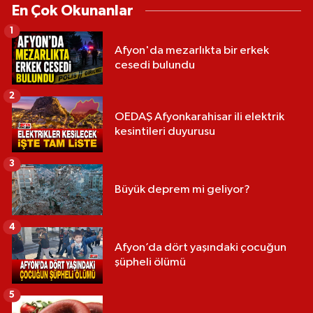
En Çok Okunanlar
1
Afyon'da mezarlıkta bir erkek
cesedi bulundu
2
OEDAŞ Afyonkarahisar ili elektrik
kesintileri duyurusu
3
Büyük deprem mi geliyor?
4
Afyon’da dört yaşındaki çocuğun
şüpheli ölümü
5