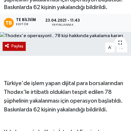
Baskınlarda 62 kişinin yakalandığı bildirildi.
Magazin
TE BILISIM
23.04.2021 - 11:43
EDITÖR
Etkinlikler
YAYINLANMA
Paylaş
-
+
A
A
Türkiye'de işlem yapan dijital para borsalarından
Thodex'le irtibatlı oldukları tespit edilen 78
şüphelinin yakalanması için operasyon başlatıldı.
Baskınlarda 62 kişinin yakalandığı bildirildi.