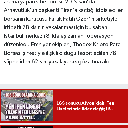
arama yapan siber polisi, 20 Nisan'da
Arnavutluk'un başkenti Tiran'a kaçtığı iddia edilen
borsanın kurucusu Faruk Fatih Özer'in şirketiyle
irtibatlı 78 kişinin yakalanması için bu sabah
İstanbul merkezli 8 ilde eş zamanlı operasyon
düzenledi. Emniyet ekipleri, Thodex Kripto Para
Borsası şirketiyle ilişkili olduğu tespit edilen 78
şüpheliden 62'sini yakalayarak gözaltına aldı.
LGS sonucu Afyon'daki Fen
Liselerinde lider değişti!..