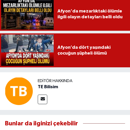
Afyon'da mezarlıktaki ölümle
ilgili olayın detayları belli oldu
Afyon’da dört yaşındaki
çocuğun şüpheli ölümü
EDITÖR HAKKINDA
TE Bilisim
Bunlar da ilginizi çekebilir