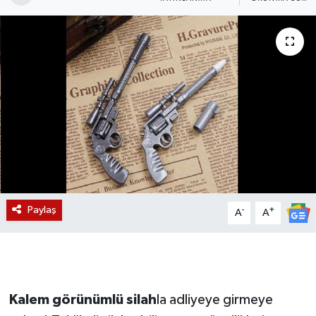
Magazin
Etkinlikler
Paylaş
-
+
A
A
Kalem görünümlü silah
la adliyeye girmeye