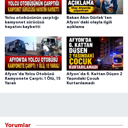
Yolcu otobüsünün çarptığı
Bakan Akın Gürlek'ten
kamyonet sürücüsü
Afyon'daki olayla ilgili
hayatını kaybetti
açıklama
Afyon'da Yolcu Otobüsü
Afyon'da 6. Kattan Düşen 2
Kamyonete Çarptı: 1 Ölü, 15
Yaşındaki Çocuk
Yaralı
Kurtarılamadı
Yorumlar