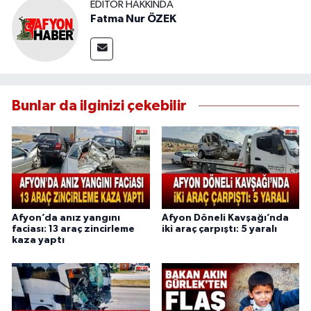
EDITÖR HAKKINDA
Fatma Nur ÖZEK
Bunlar da ilginizi çekebilir
Afyon’da anız yangını
Afyon Döneli Kavşağı’nda
faciası: 13 araç zincirleme
iki araç çarpıştı: 5 yaralı
kaza yaptı