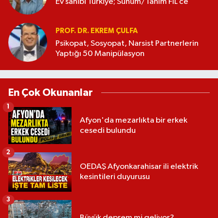
Ev sahibi Türkiye; Sunum/Tanım FİL’ce
PROF. DR. EKREM ÇULFA
Psikopat, Sosyopat, Narsist Partnerlerin
Yaptığı 50 Manipülasyon
En Çok Okunanlar
1
Afyon'da mezarlıkta bir erkek
cesedi bulundu
2
OEDAŞ Afyonkarahisar ili elektrik
kesintileri duyurusu
3
Büyük deprem mi geliyor?