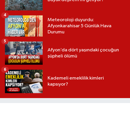
4
Meteoroloji duyurdu:
Afyonkarahisar 5 Günlük Hava
Durumu
5
Afyon’da dört yaşındaki çocuğun
şüpheli ölümü
6
Kademeli emeklilik kimleri
kapsıyor?