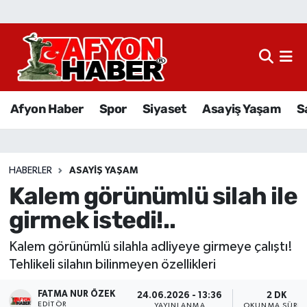
Afyon Haber
Siyaset
Afyon Haber
Spor
Siyaset
Asayiş Yaşam
S
Spor
Asayiş Yaşam
HABERLER
ASAYIŞ YAŞAM
Kalem görünümlü silah ile
Sağlık
girmek istedi!..
Eğitim
Kalem görünümlü silahla adliyeye girmeye çalıştı!
Sivil Toplum
Tehlikeli silahın bilinmeyen özellikleri
FATMA NUR ÖZEK
Ekonomi
24.06.2026 - 13:36
2 DK
EDITÖR
YAYINLANMA
OKUNMA SÜRES