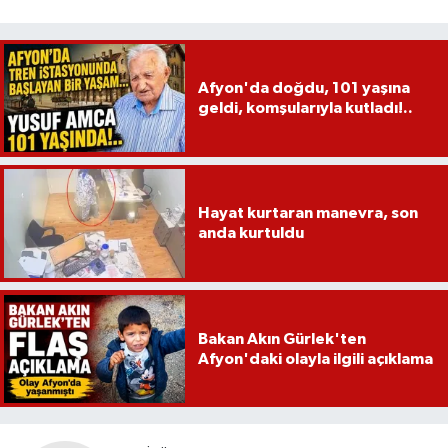
Afyon'da doğdu, 101 yaşına
geldi, komşularıyla kutladı!..
Hayat kurtaran manevra, son
anda kurtuldu
Bakan Akın Gürlek'ten
Afyon'daki olayla ilgili açıklama