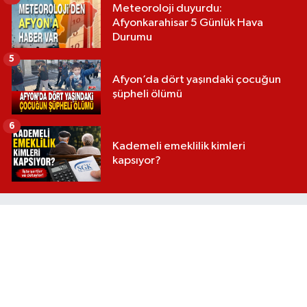
Meteoroloji duyurdu:
Afyonkarahisar 5 Günlük Hava
Durumu
5
Afyon’da dört yaşındaki çocuğun
şüpheli ölümü
6
Kademeli emeklilik kimleri
kapsıyor?