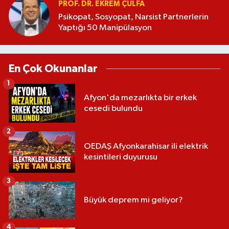
PROF. DR. EKREM ÇULFA
Psikopat, Sosyopat, Narsist Partnerlerin
Yaptığı 50 Manipülasyon
En Çok Okunanlar
1
Afyon'da mezarlıkta bir erkek
cesedi bulundu
2
OEDAŞ Afyonkarahisar ili elektrik
kesintileri duyurusu
3
Büyük deprem mi geliyor?
4