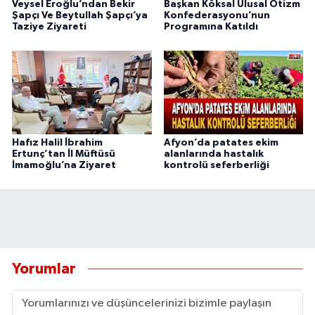
Veysel Eroğlu’ndan Bekir
Başkan Köksal Ulusal Otizm
Şapçı Ve Beytullah Şapçı’ya
Konfederasyonu’nun
Taziye Ziyareti
Programına Katıldı
Hafız Halil İbrahim
Afyon’da patates ekim
Ertunç’tan İl Müftüsü
alanlarında hastalık
İmamoğlu’na Ziyaret
kontrolü seferberliği
Yorumlar