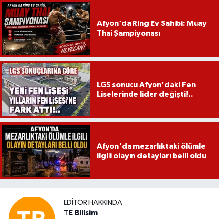
Afyon’da Ring Ev Sahibi: Muay
Thai Şampiyonası
LGS sonucu Afyon'daki Fen
Liselerinde lider değişti!..
Afyon'da mezarlıktaki ölümle
ilgili olayın detayları belli oldu
EDITÖR HAKKINDA
TE Bilisim