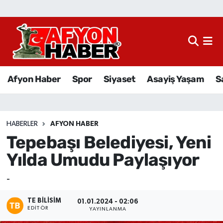
Afyon Haber
Siyaset
Afyon Haber
Spor
Siyaset
Asayiş Yaşam
S
Spor
Asayiş Yaşam
HABERLER
AFYON HABER
Tepebaşı Belediyesi, Yeni
Sağlık
Yılda Umudu Paylaşıyor
Eğitim
-
Sivil Toplum
TE BILISIM
01.01.2024 - 02:06
EDITÖR
YAYINLANMA
Ekonomi