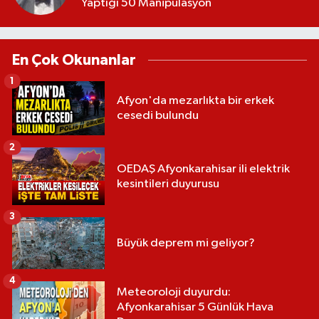
Yaptığı 50 Manipülasyon
En Çok Okunanlar
1
Afyon'da mezarlıkta bir erkek
cesedi bulundu
2
OEDAŞ Afyonkarahisar ili elektrik
kesintileri duyurusu
3
Büyük deprem mi geliyor?
4
Meteoroloji duyurdu:
Afyonkarahisar 5 Günlük Hava