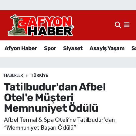
Afyon Haber
Siyaset
Afyon Haber
Spor
Siyaset
Asayiş Yaşam
S
Spor
Asayiş Yaşam
HABERLER
TÜRKIYE
Tatilbudur'dan Afbel
Sağlık
Otel'e Müşteri
Eğitim
Memnuniyet Ödülü
Sivil Toplum
Afbel Termal & Spa Oteli’ne Tatilbudur’dan
“Memnuniyet Başarı Ödülü”
Ekonomi