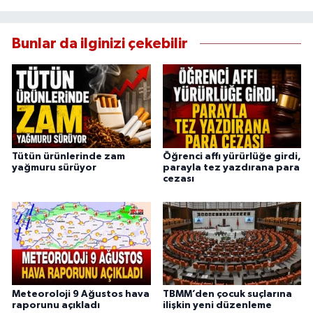
Bunlar da ilginizi çekebilir
Tütün ürünlerinde zam
Öğrenci affı yürürlüğe girdi,
yağmuru sürüyor
parayla tez yazdırana para
cezası
Meteoroloji 9 Ağustos hava
TBMM’den çocuk suçlarına
raporunu açıkladı
ilişkin yeni düzenleme