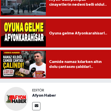
cinayetlerin nedeni belli oldu!..
Oyuna gelme Afyonkarahisar!..
Camide namaz kılarken altın
dolu çantasını çaldılar!..
EDITÖR
Afyon Haber