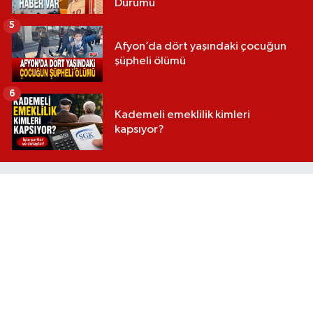
Durumu
5
Afyon’da dört yaşındaki çocuğun
şüpheli ölümü
6
Kademeli emeklilik kimleri
kapsıyor?