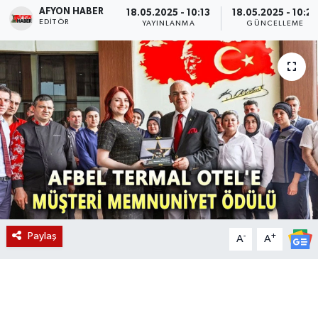
AFYON HABER
18.05.2025 - 10:13
18.05.2025 - 10:2
EDITÖR
Magazin
YAYINLANMA
GÜNCELLEME
Etkinlikler
Paylaş
-
+
A
A