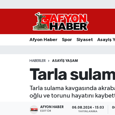
Afyon Haber
Siyaset
Afyon Haber
Spor
Siyaset
Asayiş 
Spor
Asayiş Yaşam
HABERLER
ASAYIŞ YAŞAM
Tarla sulam
Sağlık
Eğitim
Tarla sulama kavgasında akraba
oğlu ve torunu hayatını kaybett
Sivil Toplum
AFYON HABER
06.08.2024 - 15:03
0
Ekonomi
EDITÖR
YAYINLANMA