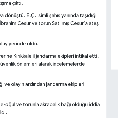
ışma çıktı.
ya dönüştü. E.Ç. isimli şahıs yanında taşıdığı
 İbrahim Cesur ve torun Satılmış Cesur’a ateş
olay yerinde öldü.
ine Kırıkkale il jandarma ekipleri intikal etti.
güvenlik önlemleri alarak incelemelerde
tiği ve olayın ardından jandarma ekipleri
ede-oğul ve torunla akrabalık bağı olduğu iddia
ldı.