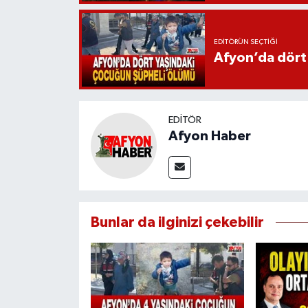
EDITÖRÜN SEÇTIĞI
Afyon’da dört
EDITÖR
Afyon Haber
Bunlar da ilginizi çekebilir