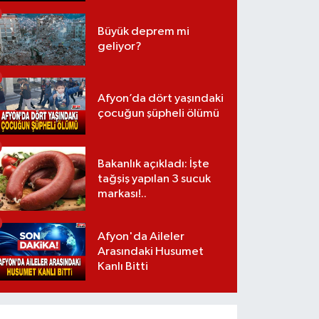
Büyük deprem mi
geliyor?
Afyon’da dört yaşındaki
çocuğun şüpheli ölümü
Bakanlık açıkladı: İşte
tağşiş yapılan 3 sucuk
markası!..
Afyon'da Aileler
Arasındaki Husumet
Kanlı Bitti