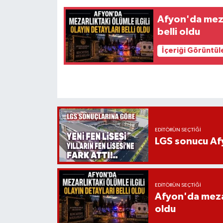
Afyon'da mezar
belli oldu
İçeriği Görüntül
EDITÖRÜN SEÇTIĞI
LGS sonucu Afy
EDITÖRÜN SEÇTIĞI
Afyon'da mezarl
oldu