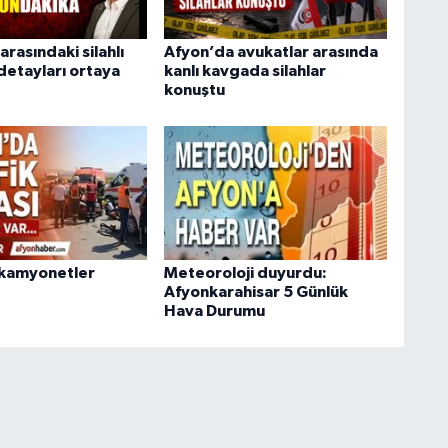
arasındaki silahlı
Afyon’da avukatlar arasında
detayları ortaya
kanlı kavgada silahlar
konuştu
 kamyonetler
Meteoroloji duyurdu:
Afyonkarahisar 5 Günlük
Hava Durumu