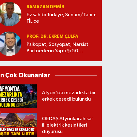
RAMAZAN DEMİR
Ev sahibi Türkiye; Sunum/Tanım
FİL’ce
PROF. DR. EKREM ÇULFA
Psikopat, Sosyopat, Narsist
Partnerlerin Yaptığı 50
Manipülasyon
En Çok Okunanlar
Afyon'da mezarlıkta bir
erkek cesedi bulundu
OEDAŞ Afyonkarahisar
ili elektrik kesintileri
duyurusu