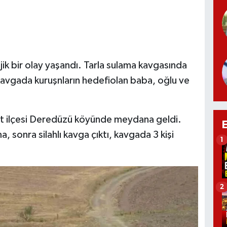
ik bir olay yaşandı. Tarla sulama kavgasında
ı kavgada kuruşnların hedefiolan baba, oğlu ve
kyurt ilçesi Deredüzü köyünde meydana geldi.
a, sonra silahlı kavga çıktı, kavgada 3 kişi
1
2