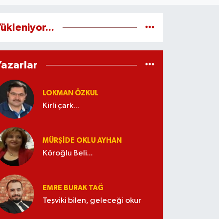
ükleniyor...
Yazarlar
LOKMAN ÖZKUL
Kirli çark...
MÜRŞIDE OKLU AYHAN
Köroğlu Beli...
EMRE BURAK TAĞ
Teşviki bilen, geleceği okur