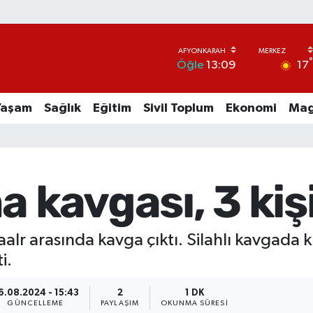
17
Öğle
13:09
Yaşam
Sağlık
Eğitim
Sivil Toplum
Ekonomi
Mag
a kavgası, 3 kiş
alr arasında kavga çıktı. Silahlı kavgada 
i.
6.08.2024 - 15:43
2
1 DK
GÜNCELLEME
PAYLAŞIM
OKUNMA SÜRESI