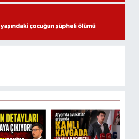
 yaşındaki çocuğun şüpheli ölümü