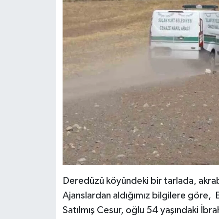
Deredüzü köyündeki bir tarlada, akraba
Ajanslardan aldığımız bilgilere göre, E.
Satılmış Cesur, oğlu 54 yaşındaki İbra