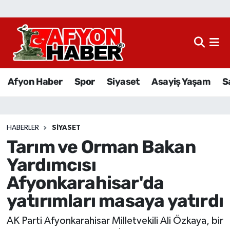
Afyon Haber
Siyaset
Afyon Haber
Spor
Siyaset
Asayiş Yaşam
S
Spor
Asayiş Yaşam
HABERLER
SIYASET
Tarım ve Orman Bakan
Sağlık
Yardımcısı
Eğitim
Afyonkarahisar'da
yatırımları masaya yatırdı
Sivil Toplum
AK Parti Afyonkarahisar Milletvekili Ali Özkaya, bir
Ekonomi