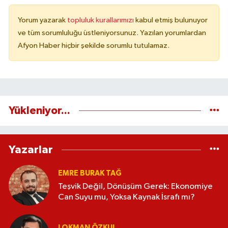
Yorum yazarak
topluluk kurallarımızı
kabul etmiş bulunuyor
ve tüm sorumluluğu üstleniyorsunuz. Yazılan yorumlardan
Afyon Haber hiçbir şekilde sorumlu tutulamaz.
Yükleniyor...
Yazarlar
EMRE BURAK TAĞ
Teşvik Değil, Dönüşüm Gerek: Ekonomiye
Can Suyu mu, Yoksa Kaynak İsrafı mı?
LOKMAN ÖZKUL