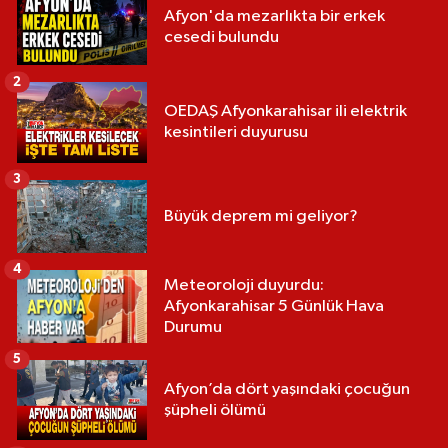
Afyon'da mezarlıkta bir erkek
cesedi bulundu
2
OEDAŞ Afyonkarahisar ili elektrik
kesintileri duyurusu
3
Büyük deprem mi geliyor?
4
Meteoroloji duyurdu:
Afyonkarahisar 5 Günlük Hava
Durumu
5
Afyon’da dört yaşındaki çocuğun
şüpheli ölümü