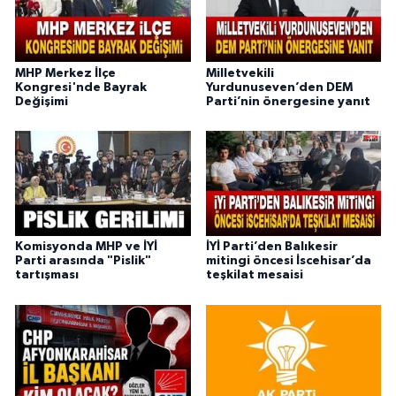
MHP Merkez İlçe
Milletvekili
Kongresi'nde Bayrak
Yurdunuseven’den DEM
Değişimi
Parti’nin önergesine yanıt
Komisyonda MHP ve İYİ
İYİ Parti’den Balıkesir
Parti arasında "Pislik"
mitingi öncesi İscehisar’da
tartışması
teşkilat mesaisi