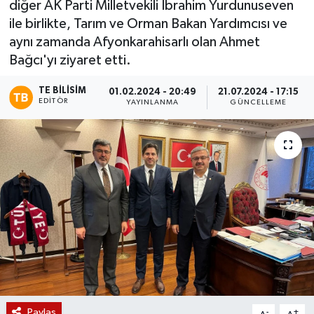
diğer AK Parti Milletvekili İbrahim Yurdunuseven
ile birlikte, Tarım ve Orman Bakan Yardımcısı ve
Magazin
aynı zamanda Afyonkarahisarlı olan Ahmet
Bağcı'yı ziyaret etti.
Etkinlikler
TE BILISIM
01.02.2024 - 20:49
21.07.2024 - 17:15
EDITÖR
YAYINLANMA
GÜNCELLEME
Paylaş
-
+