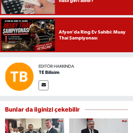
nasıl geri alınır?
Afyon’da Ring Ev Sahibi: Muay
Thai Şampiyonası
EDITÖR HAKKINDA
TE Bilisim
Bunlar da ilginizi çekebilir