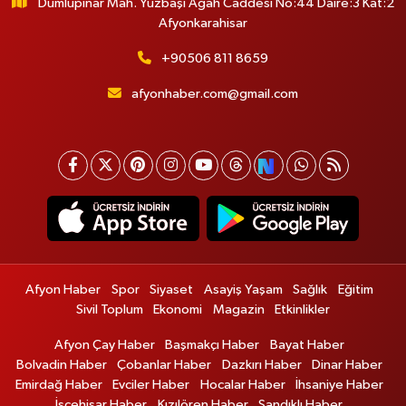
Dumlupınar Mah. Yüzbaşı Agah Caddesi No:44 Daire:3 Kat:2
Afyonkarahisar
+90506 811 8659
afyonhaber.com@gmail.com
Afyon Haber
Spor
Siyaset
Asayiş Yaşam
Sağlık
Eğitim
Sivil Toplum
Ekonomi
Magazin
Etkinlikler
Afyon Çay Haber
Başmakçı Haber
Bayat Haber
Bolvadin Haber
Çobanlar Haber
Dazkırı Haber
Dinar Haber
Emirdağ Haber
Evciler Haber
Hocalar Haber
İhsaniye Haber
İscehisar Haber
Kızılören Haber
Sandıklı Haber