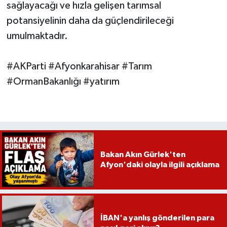
sağlayacağı ve hızla gelişen tarımsal
potansiyelinin daha da güçlendirileceği
umulmaktadır.
#AKParti #Afyonkarahisar #Tarım
#OrmanBakanlığı #yatırım
Bakan Akın Gürlek'ten
Afyon'daki olayla ilgili açıklama
İBAN'a yanlış gönderilen para