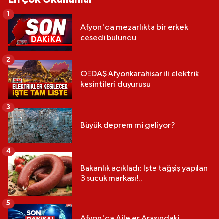
1
Afyon'da mezarlıkta bir erkek
cesedi bulundu
2
OEDAŞ Afyonkarahisar ili elektrik
kesintileri duyurusu
3
Büyük deprem mi geliyor?
4
Bakanlık açıkladı: İşte tağşiş yapılan
3 sucuk markası!..
5
Afyon'da Aileler Arasındaki