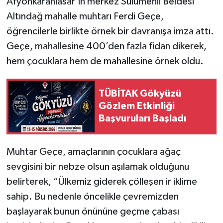
Afyonkarahiasar’ın merkez Sülümenli Beldesi
Altındağ mahalle muhtarı Ferdi Geçe,
öğrencilerle birlikte örnek bir davranışa imza attı.
Geçe, mahallesine 400’den fazla fidan dikerek,
hem çocuklara hem de mahallesine örnek oldu.
TÜBİTAK Gökyüzü
Gözlem Etkinliği
Başvuruları Başladı
Muhtar Geçe, amaçlarının çocuklara ağaç
sevgisini bir nebze olsun aşılamak olduğunu
belirterek, “Ülkemiz giderek çölleşen ir iklime
sahip. Bu nedenle öncelikle çevremizden
başlayarak bunun önününe geçme çabası