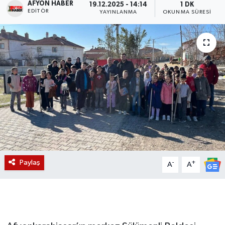
AFYON HABER
19.12.2025 - 14:14
1 DK
EDITÖR
YAYINLANMA
OKUNMA SÜRESI
Magazin
Etkinlikler
Paylaş
-
+
A
A