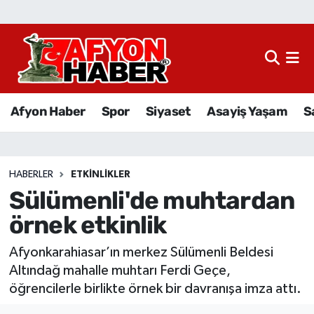
Afyon Haber
Siyaset
Afyon Haber
Spor
Siyaset
Asayiş Yaşam
S
Spor
Asayiş Yaşam
HABERLER
ETKINLIKLER
Sülümenli'de muhtardan
Sağlık
örnek etkinlik
Eğitim
Afyonkarahiasar’ın merkez Sülümenli Beldesi
Sivil Toplum
Altındağ mahalle muhtarı Ferdi Geçe,
öğrencilerle birlikte örnek bir davranışa imza attı.
Ekonomi