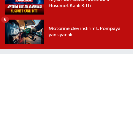
Husumet Kanlı Bitti
6
Motorine dev indirim!.. Pompaya
yansıyacak