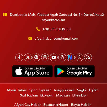
Dumlupınar Mah. Yüzbaşı Agah Caddesi No:44 Daire:3 Kat:2
Afyonkarahisar
+90506 811 8659
afyonhaber.com@gmail.com
Afyon Haber
Spor
Siyaset
Asayiş Yaşam
Sağlık
Eğitim
Sivil Toplum
Ekonomi
Magazin
Etkinlikler
Afyon Çay Haber
Başmakçı Haber
Bayat Haber