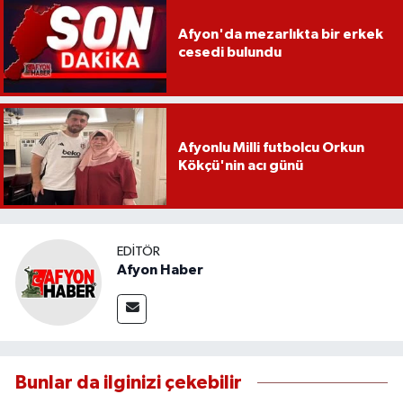
Afyon'da mezarlıkta bir erkek
cesedi bulundu
Afyonlu Milli futbolcu Orkun
Kökçü'nin acı günü
EDITÖR
Afyon Haber
Bunlar da ilginizi çekebilir