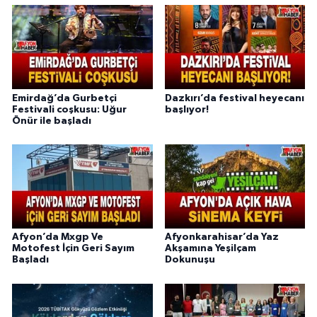
Emirdağ’da Gurbetçi
Dazkırı’da festival heyecanı
Festivali coşkusu: Uğur
başlıyor!
Önür ile başladı
Afyon’da Mxgp Ve
Afyonkarahisar’da Yaz
Motofest İçin Geri Sayım
Akşamına Yeşilçam
Başladı
Dokunuşu