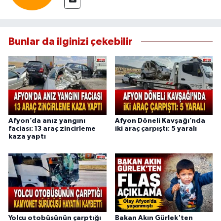
Bunlar da ilginizi çekebilir
Afyon’da anız yangını
Afyon Döneli Kavşağı’nda
faciası: 13 araç zincirleme
iki araç çarpıştı: 5 yaralı
kaza yaptı
Yolcu otobüsünün çarptığı
Bakan Akın Gürlek'ten