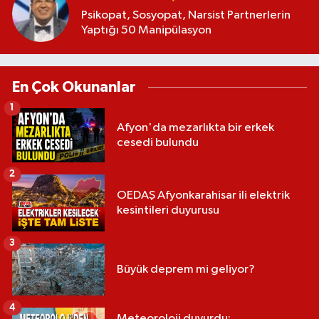
Psikopat, Sosyopat, Narsist Partnerlerin
Yaptığı 50 Manipülasyon
En Çok Okunanlar
1
Afyon'da mezarlıkta bir erkek
cesedi bulundu
2
OEDAŞ Afyonkarahisar ili elektrik
kesintileri duyurusu
3
Büyük deprem mi geliyor?
4
Meteoroloji duyurdu: