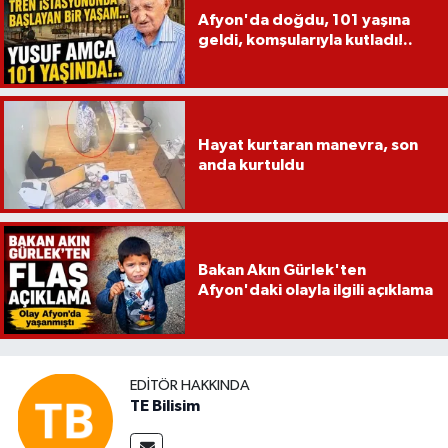
Afyon'da doğdu, 101 yaşına
geldi, komşularıyla kutladı!..
Hayat kurtaran manevra, son
anda kurtuldu
Bakan Akın Gürlek'ten
Afyon'daki olayla ilgili açıklama
EDITÖR HAKKINDA
TE Bilisim