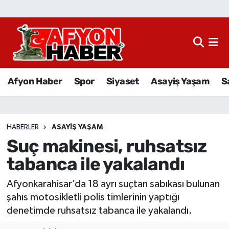
Afyon Haber
Siyaset
Afyon Haber
Spor
Siyaset
Asayiş Yaşam
S
Spor
Asayiş Yaşam
HABERLER
ASAYIŞ YAŞAM
Suç makinesi, ruhsatsız
Sağlık
tabanca ile yakalandı
Eğitim
Afyonkarahisar’da 18 ayrı suçtan sabıkası bulunan
Sivil Toplum
şahıs motosikletli polis timlerinin yaptığı
denetimde ruhsatsız tabanca ile yakalandı.
Ekonomi