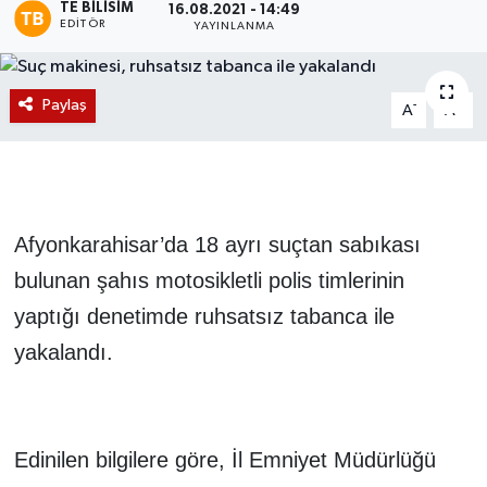
TE BILISIM
16.08.2021 - 14:49
EDITÖR
YAYINLANMA
Magazin
Etkinlikler
Paylaş
-
+
A
A
Afyonkarahisar’da 18 ayrı suçtan sabıkası
bulunan şahıs motosikletli polis timlerinin
yaptığı denetimde ruhsatsız tabanca ile
yakalandı.
Edinilen bilgilere göre, İl Emniyet Müdürlüğü