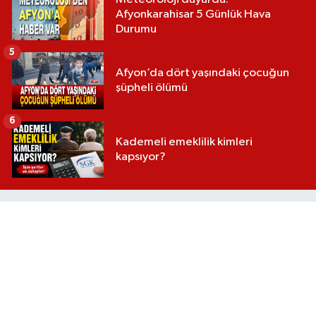
Afyonkarahisar 5 Günlük Hava
Durumu
5
Afyon’da dört yaşındaki çocuğun
şüpheli ölümü
6
Kademeli emeklilik kimleri
kapsıyor?