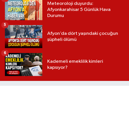
Meteoroloji duyurdu:
Afyonkarahisar 5 Günlük Hava
Durumu
5
Afyon’da dört yaşındaki çocuğun
şüpheli ölümü
6
Kademeli emeklilik kimleri
kapsıyor?