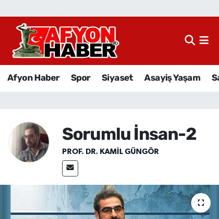
Afyon Haber
Siyaset
Afyon Haber
Spor
Siyaset
Asayiş Yaşam
S
Spor
Asayiş Yaşam
Sorumlu İnsan-2
Sağlık
PROF. DR. KAMIL GÜNGÖR
Eğitim
Sivil Toplum
Ekonomi