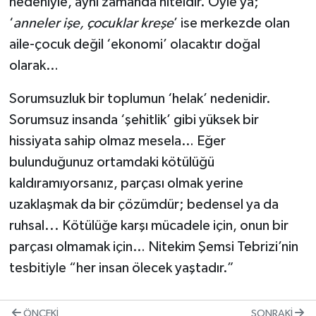
nedeniyle, aynı zamanda niteldir. Öyle ya;
‘
anneler işe, çocuklar kreşe
’ ise merkezde olan
aile-çocuk değil ‘ekonomi’ olacaktır doğal
olarak…
Sorumsuzluk bir toplumun ‘helak’ nedenidir.
Sorumsuz insanda ‘şehitlik’ gibi yüksek bir
hissiyata sahip olmaz mesela… Eğer
bulunduğunuz ortamdaki kötülüğü
kaldıramıyorsanız, parçası olmak yerine
uzaklaşmak da bir çözümdür; bedensel ya da
ruhsal... Kötülüğe karşı mücadele için, onun bir
parçası olmamak için… Nitekim Şemsi Tebrizi’nin
tesbitiyle “her insan ölecek yaştadır.”
ÖNCEKI
SONRAKI