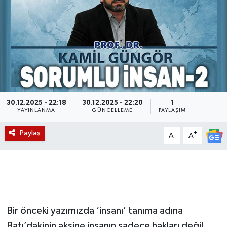
Magazin
Etkinlikler
30.12.2025 - 22:18
30.12.2025 - 22:20
1
YAYINLANMA
GÜNCELLEME
PAYLAŞIM
Paylaş
-
+
A
A
Bir önceki yazımızda ‘insanı’ tanıma adına
Batı’dakinin aksine insanın sadece hakları değil