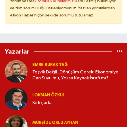
Yorum yazarak
topluluk kurallarımızı
kabul etmiş bulunuyor
ve tüm sorumluluğu üstleniyorsunuz. Yazılan yorumlardan
Afyon Haber hiçbir şekilde sorumlu tutulamaz.
Yazarlar
EMRE BURAK TAĞ
Teşvik Değil, Dönüşüm Gerek: Ekonomiye
Can Suyu mu, Yoksa Kaynak İsrafı mı?
LOKMAN ÖZKUL
Kirli çark...
MÜRŞIDE OKLU AYHAN