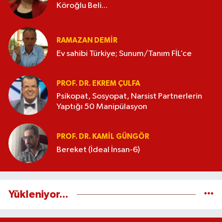
Köroğlu Beli...
RAMAZAN DEMİR
Ev sahibi Türkiye; Sunum/Tanım FİL’ce
PROF. DR. EKREM ÇULFA
Psikopat, Sosyopat, Narsist Partnerlerin
Yaptığı 50 Manipülasyon
PROF. DR. KAMIL GÜNGÖR
Bereket (İdeal İnsan-6)
Yükleniyor...