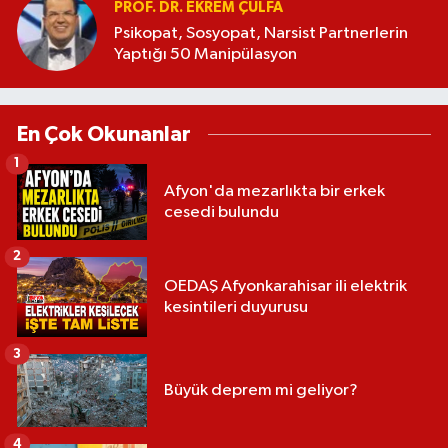
PROF. DR. EKREM ÇULFA
Psikopat, Sosyopat, Narsist Partnerlerin
Yaptığı 50 Manipülasyon
En Çok Okunanlar
1
Afyon'da mezarlıkta bir erkek
cesedi bulundu
2
OEDAŞ Afyonkarahisar ili elektrik
kesintileri duyurusu
3
Büyük deprem mi geliyor?
4