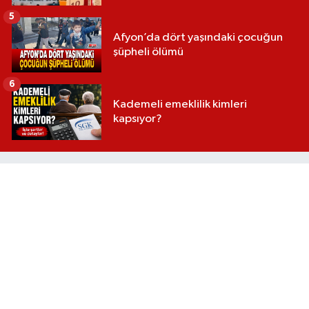
5
Afyon’da dört yaşındaki çocuğun
şüpheli ölümü
6
Kademeli emeklilik kimleri
kapsıyor?