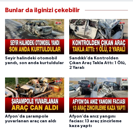
Bunlar da ilginizi çekebilir
Seyir halindeki otomobil
Sandıklı’da Kontrolden
yandı, son anda kurtuldular
Çıkan Araç Takla Attı: 1 Ölü,
2 Yaralı
Afyon'da şarampole
Afyon’da anız yangını
yuvarlanan araç can aldı
faciası: 13 araç zincirleme
kaza yaptı