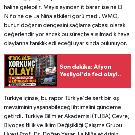
haline gelebilir. Mayıs ayından itibaren ise ne El
Niño ne de La Niña etkileri görülmedi. WMO,
bunun doğanın dengesini sağlama çabası olarak
değerlendiriyor ancak bu süreçte alışılmadık hava
olaylarına tanıklık edileceği uyarısında bulunuyor.
Son dakika: Afyon
Yeşilyol'da feci olay!..
Türkiye içinse, bu rapor Türkiye’de sert bir kış
mevsiminin yaşanabileceği ihtimalini gündeme
getirdi. Türkiye Bilimler Akademisi (TÜBA) Çevre,
Biyoçeşitlilik ve İklim Değişikliği Çalışma Grubu
Üyesi Prof. Dr. Doğan Yaşar, La Niña etkisinin