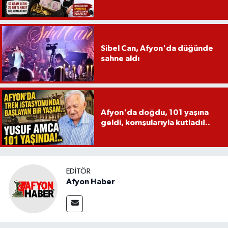
Sibel Can, Afyon'da düğünde
sahne aldı
Afyon'da doğdu, 101 yaşına
geldi, komşularıyla kutladı!..
EDITÖR
Afyon Haber