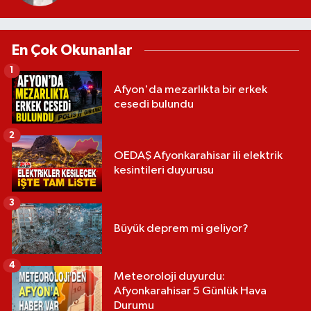
En Çok Okunanlar
1
Afyon'da mezarlıkta bir erkek
cesedi bulundu
2
OEDAŞ Afyonkarahisar ili elektrik
kesintileri duyurusu
3
Büyük deprem mi geliyor?
4
Meteoroloji duyurdu:
Afyonkarahisar 5 Günlük Hava
Durumu