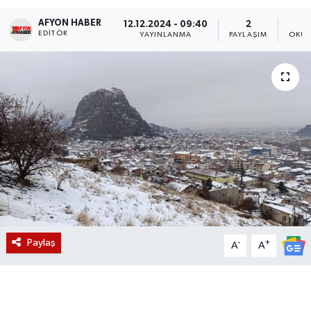
AFYON HABER
Magazin
12.12.2024 - 09:40
2
EDITÖR
YAYINLANMA
PAYLAŞIM
OKUN
Etkinlikler
Paylaş
-
+
A
A