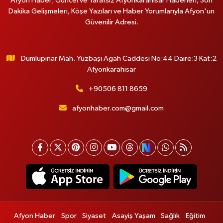
Afyon Haber; Güncel ve Tarafsız Afyonkarahisar Haberleri, Son
Dakika Gelişmeleri, Köşe Yazıları ve Haber Yorumlarıyla Afyon'un
Güvenilir Adresi.
Dumlupınar Mah. Yüzbaşı Agah Caddesi No:44 Daire:3 Kat:2
Afyonkarahisar
+90506 811 8659
afyonhaber.com@gmail.com
Afyon Haber
Spor
Siyaset
Asayiş Yaşam
Sağlık
Eğitim