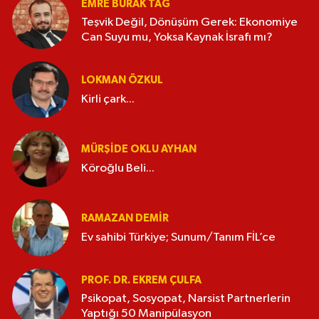
EMRE BURAK TAĞ
Teşvik Değil, Dönüşüm Gerek: Ekonomiye
Can Suyu mu, Yoksa Kaynak İsrafı mı?
LOKMAN ÖZKUL
Kirli çark...
MÜRŞIDE OKLU AYHAN
Köroğlu Beli...
RAMAZAN DEMİR
Ev sahibi Türkiye; Sunum/Tanım FİL’ce
PROF. DR. EKREM ÇULFA
Psikopat, Sosyopat, Narsist Partnerlerin
Yaptığı 50 Manipülasyon