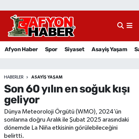
Afyon Haber
Siyaset
Afyon Haber
Spor
Siyaset
Asayiş Yaşam
S
Spor
Asayiş Yaşam
HABERLER
ASAYIŞ YAŞAM
Son 60 yılın en soğuk kışı
Sağlık
geliyor
Eğitim
Dünya Meteoroloji Örgütü (WMO), 2024’ün
Sivil Toplum
sonlarına doğru Aralık ile Şubat 2025 arasındaki
dönemde La Niña etkisinin görülebileceğini
Ekonomi
belirtti.