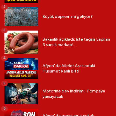
2
Büyük deprem mi geliyor?
3
Bakanlık açıkladı: İşte tağşiş yapılan
3 sucuk markası!..
4
Afyon'da Aileler Arasındaki
Husumet Kanlı Bitti
5
Motorine dev indirim!.. Pompaya
yansıyacak
6
Afyon'da gece yarısı sokak