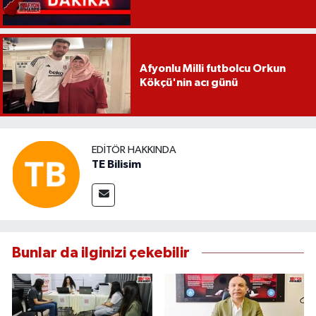
Afyonlu Milli futbolcu Orkun
Kökçü'nin acı günü
EDITÖR HAKKINDA
TE Bilisim
Bunlar da ilginizi çekebilir