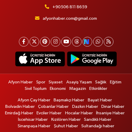
+90506 811 8659
afyonhaber.com@gmail.com
Afyon Haber
Spor
Siyaset
Asayiş Yaşam
Sağlık
Eğitim
Sivil Toplum
Ekonomi
Magazin
Etkinlikler
Afyon Çay Haber
Başmakçı Haber
Bayat Haber
Bolvadin Haber
Çobanlar Haber
Dazkırı Haber
Dinar Haber
Emirdağ Haber
Evciler Haber
Hocalar Haber
İhsaniye Haber
İscehisar Haber
Kızılören Haber
Sandıklı Haber
Sinanpaşa Haber
Şuhut Haber
Sultandağı haber