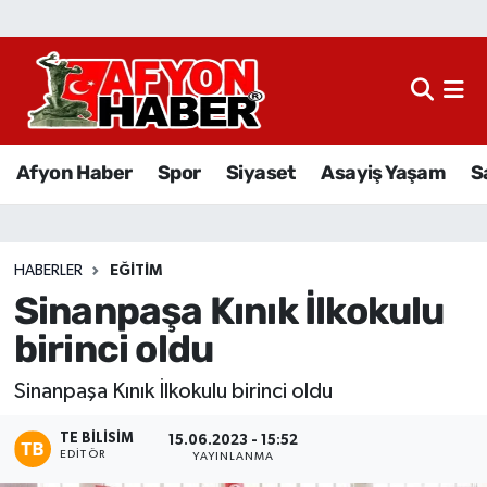
Afyon Haber
Siyaset
Afyon Haber
Spor
Siyaset
Asayiş Yaşam
S
Spor
Asayiş Yaşam
HABERLER
EĞITIM
Sinanpaşa Kınık İlkokulu
Sağlık
birinci oldu
Eğitim
Sinanpaşa Kınık İlkokulu birinci oldu
Sivil Toplum
TE BILISIM
15.06.2023 - 15:52
EDITÖR
YAYINLANMA
Ekonomi