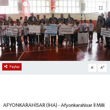
Magazin
Etkinlikler
Paylaş
-
+
A
A
AFYONKARAHİSAR (İHA) - Afyonkarahisar İl Milli