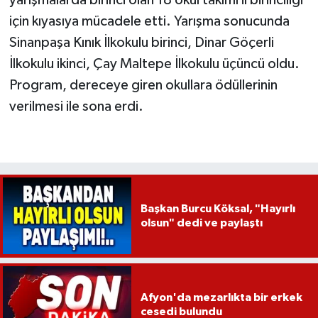
için kıyasıya mücadele etti. Yarışma sonucunda
Sinanpaşa Kınık İlkokulu birinci, Dinar Göçerli
İlkokulu ikinci, Çay Maltepe İlkokulu üçüncü oldu.
Program, dereceye giren okullara ödüllerinin
verilmesi ile sona erdi.
Başkan Burcu Köksal, "Hayırlı
olsun" dedi ve paylaştı
Afyon'da mezarlıkta bir erkek
cesedi bulundu